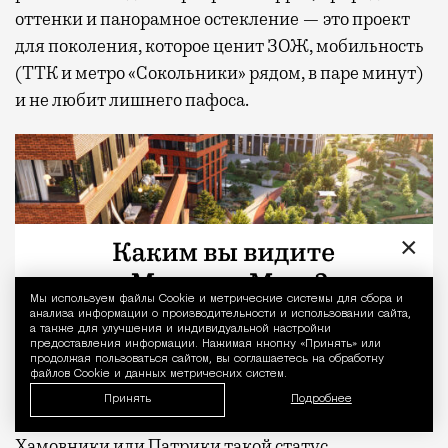
оттенки и панорамное остекление — это проект
для поколения, которое ценит ЗОЖ, мобильность
(ТТК и метро «Сокольники» рядом, в паре минут)
и не любит лишнего пафоса.
×
Мы используем файлы Сookie и метрические системы для сбора и
Уведомление 
анализа информации о производительности и использовании сайта,
а также для улучшения и индивидуальной настройки
предоставления информации. Нажимая кнопку «Принять» или
продолжая пользоваться сайтом, вы соглашаетесь на обработку
файлов Cookie и данных метрических систем.
Принять
Подробнее
Хамовники или Патрики такой статус