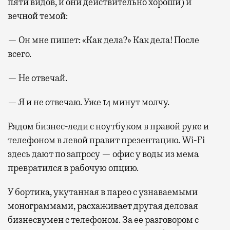
пяти видов, и они действительно хороши) и
вечной темой:
— Он мне пишет: «Как дела?» Как дела! После
всего.
— Не отвечай.
— Я и не отвечаю. Уже 14 минут молчу.
Рядом бизнес-леди с ноутбуком в правой руке и
телефоном в левой правит презентацию. Wi-Fi
здесь дают по запросу — офис у воды из мема
превратился в рабочую опцию.
У бортика, укутанная в парео с узнаваемыми
монограммами, расхаживает другая деловая
бизнесвумен с телефоном. За ее разговором с