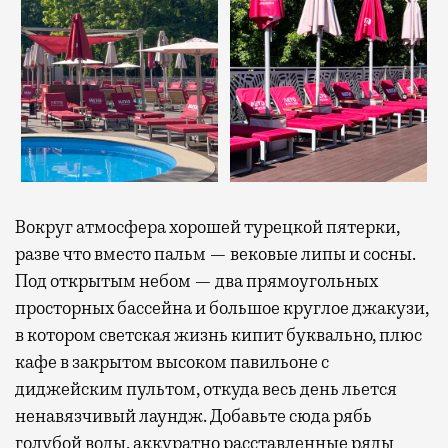
Вокруг атмосфера хорошей турецкой пятерки,
разве что вместо пальм — вековые липы и сосны.
Под открытым небом — два прямоугольных
просторных бассейна и большое круглое джакузи,
в котором светская жизнь кипит буквально, плюс
кафе в закрытом высоком павильоне с
диджейским пультом, откуда весь день льется
ненавязчивый лаундж. Добавьте сюда рябь
голубой воды, аккуратно расставленные ряды