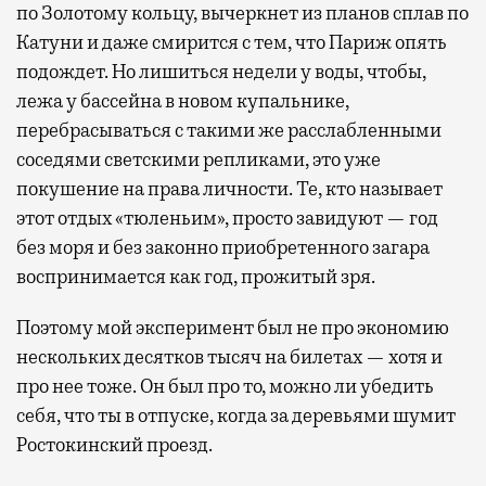
по Золотому кольцу, вычеркнет из планов сплав по
Катуни и даже смирится с тем, что Париж опять
подождет. Но лишиться недели у воды, чтобы,
лежа у бассейна в новом купальнике,
перебрасываться с такими же расслабленными
соседями светскими репликами, это уже
покушение на права личности. Те, кто называет
этот отдых «тюленьим», просто завидуют — год
без моря и без законно приобретенного загара
воспринимается как год, прожитый зря.
Поэтому мой эксперимент был не про экономию
нескольких десятков тысяч на билетах — хотя и
про нее тоже. Он был про то, можно ли убедить
себя, что ты в отпуске, когда за деревьями шумит
Ростокинский проезд.