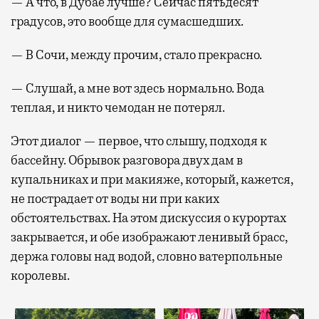
— А что, в Дубае лучше? Сейчас пятьдесят
градусов, это вообще для сумасшедших.
— В Сочи, между прочим, стало прекрасно.
— Слушай, а мне вот здесь нормально. Вода
теплая, и никто чемодан не потерял.
Этот диалог — первое, что слышу, подходя к
бассейну. Обрывок разговора двух дам в
купальниках и при макияже, который, кажется,
не пострадает от воды ни при каких
обстоятельствах. На этом дискуссия о курортах
закрывается, и обе изображают ленивый брасс,
держа головы над водой, словно ватерпольные
королевы.