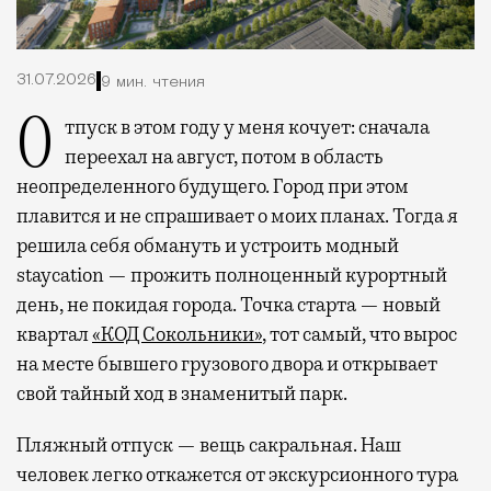
31.07.2026
9 мин. чтения
Отпуск в этом году у меня кочует: сначала
переехал на август, потом в область
неопределенного будущего. Город при этом
плавится и не спрашивает о моих планах. Тогда я
решила себя обмануть и устроить модный
staycation — прожить полноценный курортный
день, не покидая города. Точка старта — новый
квартал
«КОД Сокольники»
, тот самый, что вырос
на месте бывшего грузового двора и открывает
свой тайный ход в знаменитый парк.
Пляжный отпуск — вещь сакральная. Наш
человек легко откажется от экскурсионного тура