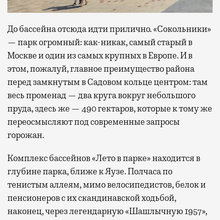
До бассейна отсюда идти прилично. «Сокольники»
— парк огромный: как-никак, самый старый в
Москве и один из самых крупных в Европе. И в
этом, пожалуй, главное преимущество района
перед замкнутым в Садовом кольце центром: там
весь променад — два круга вокруг небольшого
пруда, здесь же — 490 гектаров, которые к тому же
переосмысляют под современные запросы
горожан.
Комплекс бассейнов «Лето в парке» находится в
глубине парка, ближе к Яузе. Полчаса по
тенистым аллеям, мимо велосипедистов, белок и
пенсионеров с их скандинавской ходьбой,
наконец, через легендарную «Шашлычную 1957»,