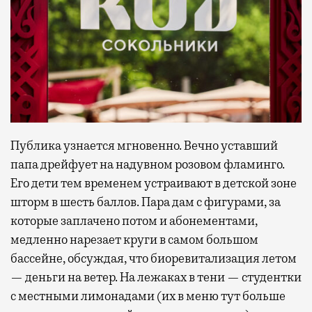
Публика узнается мгновенно. Вечно уставший
папа дрейфует на надувном розовом фламинго.
Его дети тем временем устраивают в детской зоне
шторм в шесть баллов. Пара дам с фигурами, за
которые заплачено потом и абонементами,
медленно нарезает круги в самом большом
бассейне, обсуждая, что биоревитализация летом
— деньги на ветер. На лежаках в тени — студентки
с местными лимонадами (их в меню тут больше