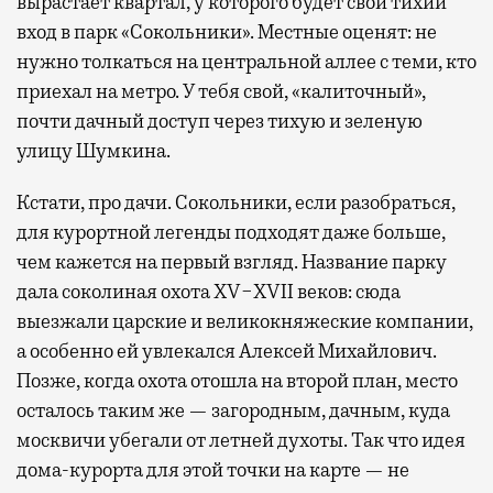
вырастает квартал, у которого будет свой тихий
вход в парк «Сокольники». Местные оценят: не
нужно толкаться на центральной аллее с теми, кто
приехал на метро. У тебя свой, «калиточный»,
почти дачный доступ через тихую и зеленую
улицу Шумкина.
Кстати, про дачи. Сокольники, если разобраться,
для курортной легенды подходят даже больше,
чем кажется на первый взгляд. Название парку
дала соколиная охота XV−XVII веков: сюда
выезжали царские и великокняжеские компании,
а особенно ей увлекался Алексей Михайлович.
Позже, когда охота отошла на второй план, место
осталось таким же — загородным, дачным, куда
москвичи убегали от летней духоты. Так что идея
дома-курорта для этой точки на карте — не