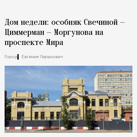
Реклама
Редакция Москвич Mag
Дом недели: особняк Свечиной —
Город
Циммерман — Моргунова на
проспекте Мира
Город
Евгения Гершкович