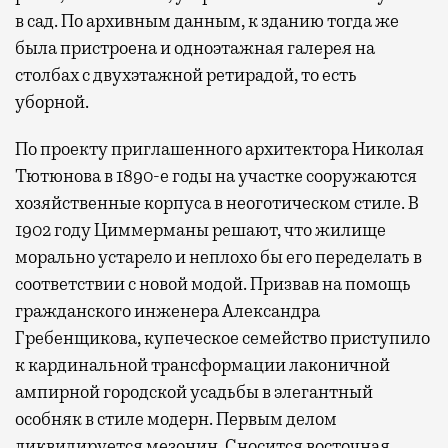
в сад. По архивным данным, к зданию тогда же
была пристроена и одноэтажная галерея на
столбах с двухэтажной ретирадой, то есть
уборной.
По проекту приглашенного архитектора Николая
Тютюнова в 1890-е годы на участке сооружаются
хозяйственные корпуса в неоготическом стиле. В
1902 году Циммерманы решают, что жилище
морально устарело и неплохо бы его переделать в
соответствии с новой модой. Призвав на помощь
гражданского инженера Александра
Гребенщикова, купеческое семейство приступило
к кардинальной трансформации лаконичной
ампирной городской усадьбы в элегантный
особняк в стиле модерн. Первым делом
ликвидируется мезонин. Сносится восточная