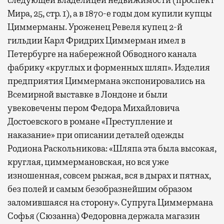
следующей владелицей недвижимости (проспект
Мира, 25, стр. 1), а в 1870-е годы дом купили купцы
Циммерманы. Уроженец Ревеля купец 2-й
гильдии Карл Фридрих Циммерман имел в
Петербурге на набережной Обводного канала
фабрику «круглых и форменных шляп». Изделия
предприятия Циммермана экспонировались на
Всемирной выставке в Лондоне и были
увековечены пером Федора Михайловича
Достоевского в романе «Преступление и
наказание» при описании деталей одежды
Родиона Раскольникова: «Шляпа эта была высокая,
круглая, циммермановская, но вся уже
изношенная, совсем рыжая, вся в дырах и пятнах,
без полей и самым безобразнейшим образом
заломившаяся на сторону». Супруга Циммермана
Софья (Сюзанна) Федоровна держала магазин