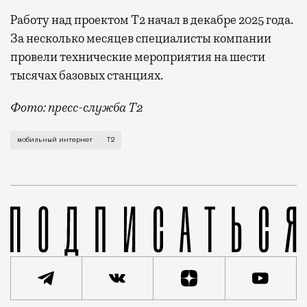
Работу над проектом Т2 начал в декабре 2025 года.
За несколько месяцев специалисты компании
провели технические мероприятия на шести
тысячах базовых станциях.
Фото: пресс-служба Т2
Мобильный оператор Т2 завершил работы по увеличе
мобильный интернет
Т2