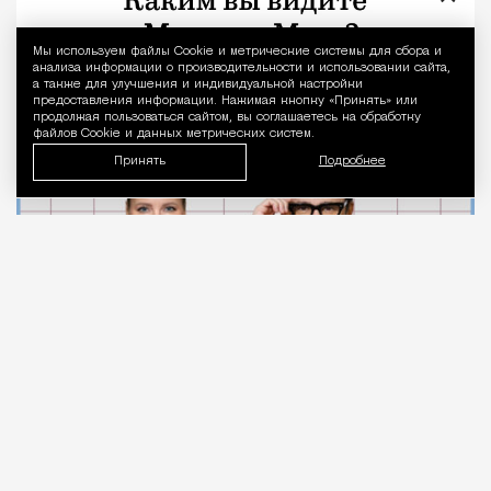
стоматолога после выпуска Лены
Мы используем файлы Сookie и метрические системы для сбора и
Уведомление 
Летучей
анализа информации о производительности и использовании сайта,
а также для улучшения и индивидуальной настройки
предоставления информации. Нажимая кнопку «Принять» или
продолжая пользоваться сайтом, вы соглашаетесь на обработку
Город
Кирилл Романов
файлов Cookie и данных метрических систем.
Принять
Подробнее
07.08.2026
2 мин. чтения
Московские стоматологи
записывают
видео в