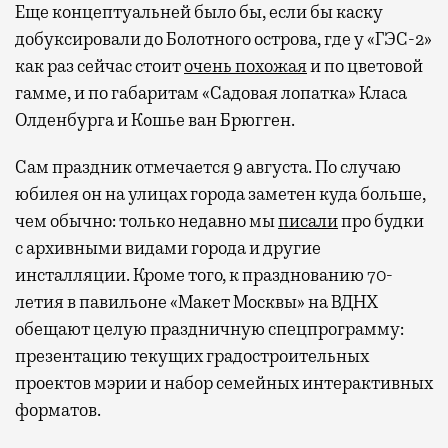
Еще концептуальней было бы, если бы каску
добуксировали до Болотного острова, где у «ГЭС-2»
как раз сейчас стоит
очень похожая
и по цветовой
гамме, и по габаритам «Садовая лопатка» Класа
Олденбурга и Кошье ван Брюгген.
Сам праздник отмечается 9 августа. По случаю
юбилея он на улицах города заметен куда больше,
чем обычно: только недавно мы
писали
про будки
с архивными видами города и другие
инсталляции. Кроме того, к празднованию 70-
летия в павильоне «Макет Москвы» на ВДНХ
обещают целую праздничную спецпрограмму:
презентацию текущих градостроительных
проектов мэрии и набор семейных интерактивных
форматов.