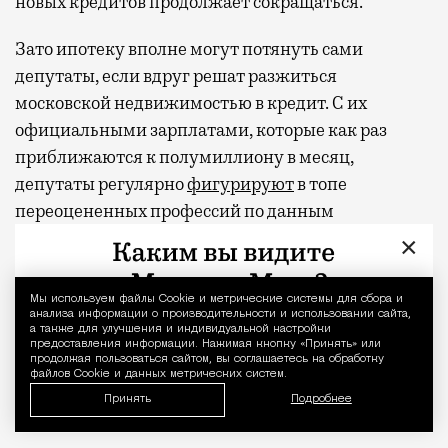
новых кредитов продолжает сокращаться.
Зато ипотеку вполне могут потянуть сами
депутаты, если вдруг решат разжиться
московской недвижимостью в кредит. С их
официальными зарплатами, которые как раз
приближаются к полумиллиону в месяц,
депутаты регулярно
фигурируют
в топе
переоцененных профессий по данным
соцопросов. А под занавес текущего созыва
×
руководство Думы еще и пообещало
раздат
ь
парламентариям 2 млрд рублей (сэкономленные в
Мы используем файлы Сookie и метрические системы для сбора и
Уведомление 
бюджете нижней палаты) в виде премий.
анализа информации о производительности и использовании сайта,
а также для улучшения и индивидуальной настройки
предоставления информации. Нажимая кнопку «Принять» или
продолжая пользоваться сайтом, вы соглашаетесь на обработку
Фото и видео: @amiran696969
файлов Cookie и данных метрических систем.
Принять
Подробнее
Видео с репликой из интервью народного избранника
Владислав Даванков