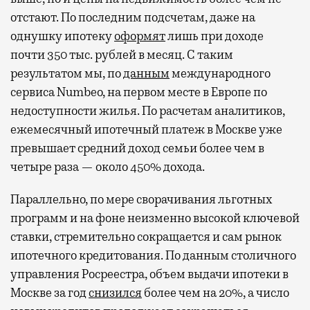
отстают. По последним подсчетам, даже на
однушку ипотеку
оформят
лишь при доходе
почти 350 тыс. рублей в месяц. С таким
результатом мы, по
данным
международного
сервиса Numbeo, на первом месте в Европе по
недоступности жилья. По расчетам аналитиков,
ежемесячный ипотечный платеж в Москве уже
превышает средний доход семьи более чем в
четыре раза — около 450% дохода.
Параллельно, по мере сворачивания льготных
программ и на фоне неизменно высокой ключевой
ставки, стремительно сокращается и сам рынок
ипотечного кредитования. По данным столичного
управления Росреестра, объем выдачи ипотеки в
Москве за год
снизился
более чем на 20%, а число