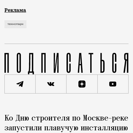
Рекламные кампании техники редко выходят за рамк
Реклама
технопарк
Реклама
Редакция Москвич Mag
Ко Дню строителя по Москве-реке
Город
запустили плавучую инсталляцию