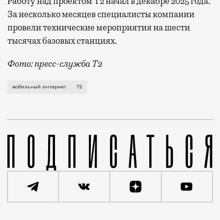
Работу над проектом Т2 начал в декабре 2025 года.
За несколько месяцев специалисты компании
провели технические мероприятия на шести
тысячах базовых станциях.
Фото: пресс-служба Т2
Мобильный оператор Т2 завершил работы по увеличе
мобильный интернет
Т2