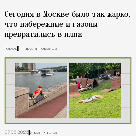
Реклама
Редакция Москвич Mag
Сегодня в Москве было так жарко,
Город
что набережные и газоны
превратились в пляж
Город
Кирилл Романов
07.08.2026
2 мин. чтения