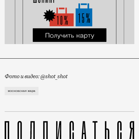
Фото и видео: @shot_shot
Москва сегодня переживает, возможно, самый жаркий
московская жара