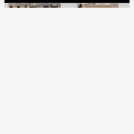
07.08.2026
2 мин. чтения
Продолжаем вести хронику балконов.
Недавно мы
показывали
оригинальный
способ хранения зимней резины, который
придумал один москвич. Потом в соцсетях
завирусился
балкон
со специальным окошком для
собаки. Теперь в коллекции появился еще один
экземпляр — площадка для духовных практик.
ПРОДОЛЖЕНИЕ НИЖЕ