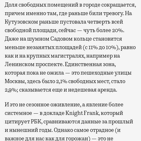
Доля свободных помещений в городе сокращается,
причем именно там, где раньше били тревогу. На
Кутузовском раньше пустовала четверть всей
свободной площади, сейчас — чуть более 20%.
Даже на шумном Садовом кольце становится
меньше незанятых площадей (с 11% до 10%), равно
как и на крупных магистралях, например на
Ленинском проспекте. Единственная зона,
которая пока не ожила — это пешеходные улицы
Москвы, здесь было 2,1% свободных мест, стало
2,9%; сказывается еще и недешевая аренда.
И это не сезонное оживление, а явление более
системное — в докладе Knight Frank, который
цитирует РБК, сравниваются данные за прошлый
и нынешний годы. Однако самое отрадное (и
важное для нас как для горожан) — это не