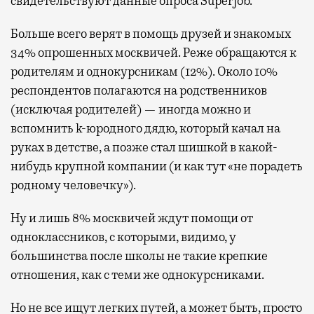
свидетельствуют данные опроса Superjob.
Больше всего верят в помощь друзей и знакомых
34% опрошенных москвичей. Реже обращаются к
родителям и однокурсникам (12%). Около 10%
респондентов полагаются на родственников
(исключая родителей) — иногда можно и
вспомнить k-юродного дядю, который качал на
руках в детстве, а позже стал шишкой в какой-
нибудь крупной компании (и как тут «не порадеть
родному человечку»).
Ну и лишь 8% москвичей ждут помощи от
одноклассников, с которыми, видимо, у
большинства после школы не такие крепкие
отношения, как с теми же однокурсниками.
Но не все ищут легких путей, а может быть, просто