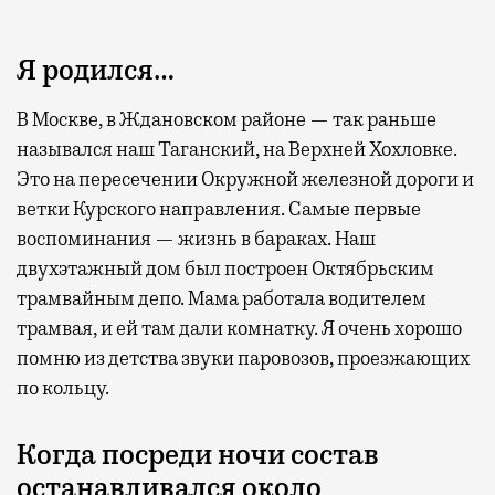
Я родился…
В Москве, в Ждановском районе — так раньше
назывался наш Таганский, на Верхней Хохловке.
Это на пересечении Окружной железной дороги и
Современный путешественник часто берет
ветки Курского направления. Самые первые
с собой не только чемодан, но и ноутбук.
воспоминания — жизнь в бараках. Наш
А ожидание рейса все чаще превращается
двухэтажный дом был построен Октябрьским
не в потерянное время, а в возможность
трамвайным депо. Мама работала водителем
спокойно закончить дела или спланировать
трамвая, и ей там дали комнатку. Я очень хорошо
активности в путешествии, например
помню из детства звуки паровозов, проезжающих
забронировать нужные билеты и рестораны.
по кольцу.
Когда посреди ночи состав
Бизнес-зал становится местом, где можно
останавливался около