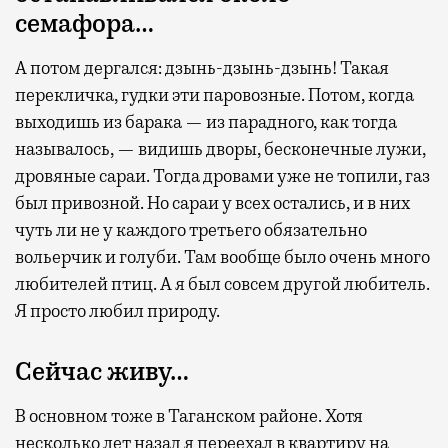
провести переговоры, поработать или просто
семафора…
выпить кофе, наблюдая сквозь панорамные
окна за тем, как взлетают и садятся
А потом дергался: дзынь-дзынь-дзынь! Такая
самолеты. В Москве нет недостатка
перекличка, гудки эти паровозные. Потом, когда
в лаунжах. В аэропортах их обычно
выходишь из барака — из парадного, как тогда
несколько — в разных зонах воздушных
называлось, — видишь дворы, бесконечные лужи,
гаваней. На некоторых вокзалах — тоже.
дровяные сараи. Тогда дровами уже не топили, газ
Лаунжи доступны на Ленинградском,
был привозной. Но сараи у всех остались, и в них
Павелецком, Казанском, Ярославском
чуть ли не у каждого третьего обязательно
и Курском вокзалах.
Попасть в бизнес-залы
вольерчик и голуби. Там вообще было очень много
могут держатели карт Mir Supreme. Причем
любителей птиц. А я был совсем другой любитель.
не только в столице. Всего доступно более
Я просто любил природу.
1000 бизнес-залов по всему миру.
Сейчас живу…
В основном тоже в Таганском районе. Хотя
несколько лет назад я переехал в квартиру на