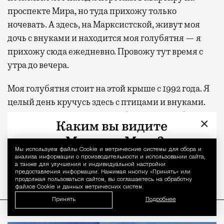
проспекте Мира, но туда прихожу только
ночевать. А здесь, на Марксистской, живут моя
дочь с внуками и находится моя голубятня — я
прихожу сюда ежедневно. Провожу тут время с
утра до вечера.
Моя голубятня стоит на этой крыше с 1992 года. Я
целый день кручусь здесь с птицами и внуками.
Слежу за чердаком, делаю уборку. За голубями у
×
меня приглядывают ветеринары. Они приезжают
практически каждый месяц, берут помет на
Мы используем файлы Сookie и метрические системы для сбора и
Уведомление 
анализ и проверяют птиц на бактериологические
анализа информации о производительности и использовании сайта,
а также для улучшения и индивидуальной настройки
заболевания, а также на вирусы.
предоставления информации. Нажимая кнопку «Принять» или
продолжая пользоваться сайтом, вы соглашаетесь на обработку
файлов Cookie и данных метрических систем.
ПРОДОЛЖЕНИЕ НИЖЕ
Принять
Подробнее