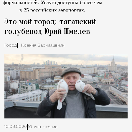
формальностей.
Услуга доступна более чем
в 25 российских аэропортах.
Tcпециальный проектКаждый москвич знает — отпуск нач
Это мой город: таганский
голубевод Юрий Шмелев
Город
Ксения Басилашвили
10.08.2026
10 мин. чтения