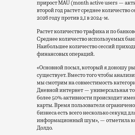
прирост MAU (month active users — ак
второй год растет среднее количество се
2026 году против 2,1 в 2024-м.
Растет количество трафика и по банко
Среднее количество используемых банк
Наибольшее количество сессий приходи
финансовых операций.
«Основной посыл, который я доношу ры
существует. Вместо того чтобы анализ
мы смотрим на совместимость категори
Дневной интернет — универсальная точ
более 50% активности происходит имен
карты. Время пользователя ограничено,
бизнеса есть всего несколько секунд дл
информационный шум», — отметила ко
Долдо.