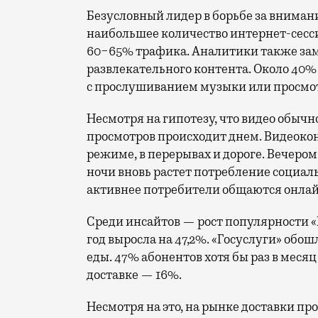
Безусловный лидер в борьбе за вниман
наибольшее количество интернет-сесс
60−65% трафика. Аналитики также за
развлекательного контента. Около 40
с прослушиванием музыки или просмот
Несмотря на гипотезу, что видео обыч
просмотров происходит днем. Видеокон
режиме, в перерывах и дороге. Вечером 
ночи вновь растет потребление социал
активнее потребители общаются онлай
Среди инсайтов — рост популярности «Г
год выросла на 47,2%. «Госуслуги» обош
еды. 47% абонентов хотя бы раз в меся
доставке — 16%.
Несмотря на это, на рынке доставки п