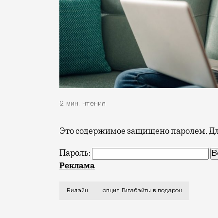
2 мин. чтения
Это содержимое защищено паролем. Для
Пароль:
Жизнь без интернета — уже не жизнь. П
Реклама
Билайн
опция Гигабайты в подарок