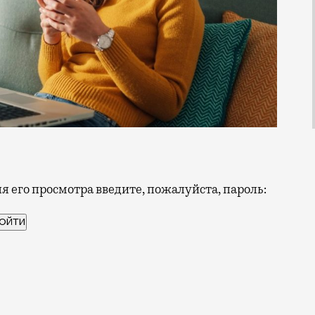
 его просмотра введите, пожалуйста, пароль:
оэтому билайн решил подарить своим абонентам в нов