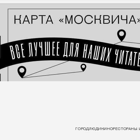
ГОРОД
ЛЮДИ
КИНО
РЕСТОРАНЫ 