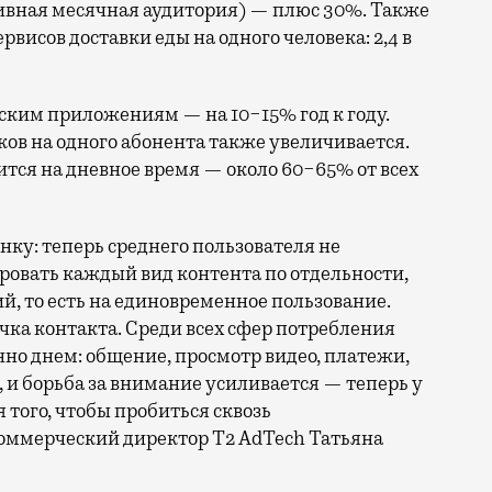
тивная месячная аудитория) — плюс 30%. Также
рвисов доставки еды на одного человека: 2,4 в
вским приложениям — на 10−15% год к году.
ов на одного абонента также увеличивается.
тся на дневное время — около 60−65% от всех
нку: теперь среднего пользователя не
ировать каждый вид контента по отдельности,
й, то есть на единовременное пользование.
ка контакта. Среди всех сфер потребления
но днем: общение, просмотр видео, платежи,
 и борьба за внимание усиливается — теперь у
я того, чтобы пробиться сквозь
ммерческий директор Т2 AdTech Татьяна