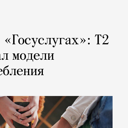
а «Госуслугах»: Т2
ал модели
ебления