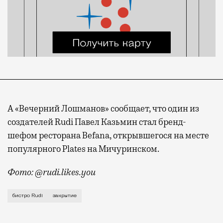
А «Вечерний Лошманов» сообщает, что один из
создателей Rudi Павел Казьмин стал бренд-
шефом ресторана Befana, открывшегося на месте
популярного Plates на Мичуринском.
Фото: @rudi.likes.you
Итальянское бистро Rudi на Новослободской, которо
бистро Rudi
закрытие