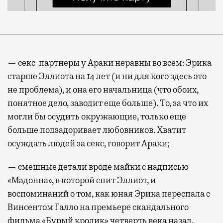
— секс-партнеры у Араки неравны во всем: Эрика
старше Эллиота на 14 лет (и ни для кого здесь это
не проблема), и она его начальница (что обоих,
понятное дело, заводит еще больше). То, за что их
могли бы осудить окружающие, только еще
больше подзадоривает любовников. Хватит
осуждать людей за секс, говорит Араки;
— смешные детали вроде майки с надписью
«Мадонна», в которой спит Эллиот, и
воспоминаний о том, как юная Эрика переспала с
Винсентом Галло на премьере скандального
фильма «Бурый кролик» четверть века назад.