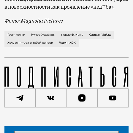
в поверхностности как проявление «нед**ба».
Фото: Magnolia Pictures
В первой же сцене своего нового фильма Грегг Арак
Грегг Араки
Купер Хоффман
новые фильмы
Оливия Уайлд
Хочу заняться с тобой сексом
Чарли XCX
Статья
Геннадий Устиян
Кино