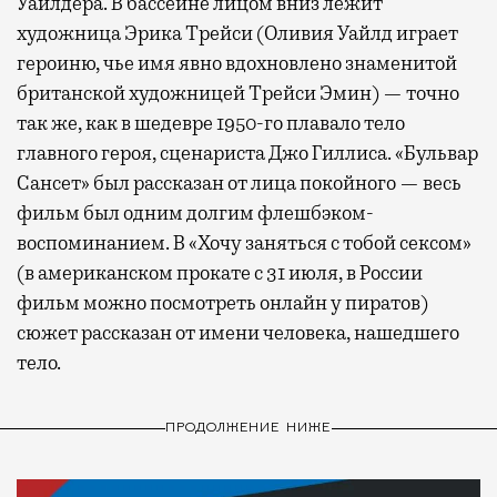
Уайлдера. В бассейне лицом вниз лежит
художница Эрика Трейси (Оливия Уайлд играет
героиню, чье имя явно вдохновлено знаменитой
британской художницей Трейси Эмин) — точно
так же, как в шедевре 1950-го плавало тело
главного героя, сценариста Джо Гиллиса. «Бульвар
Сансет» был рассказан от лица покойного — весь
фильм был одним долгим флешбэком-
воспоминанием. В «Хочу заняться с тобой сексом»
(в американском прокате с 31 июля, в России
фильм можно посмотреть онлайн у пиратов)
сюжет рассказан от имени человека, нашедшего
тело.
ПРОДОЛЖЕНИЕ НИЖЕ