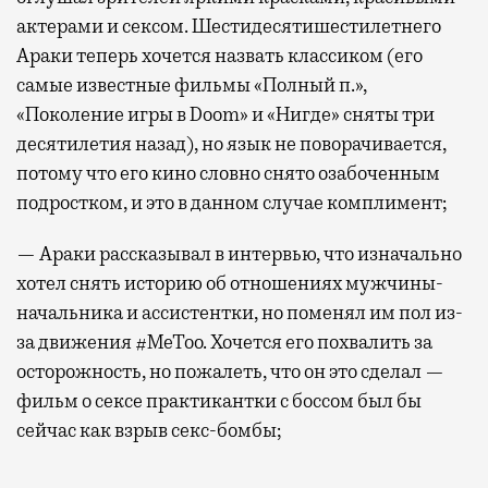
актерами и сексом. Шестидесятишестилетнего
Араки теперь хочется назвать классиком (его
самые известные фильмы «Полный п.»,
«Поколение игры в Doom» и «Нигде» сняты три
десятилетия назад), но язык не поворачивается,
потому что его кино словно снято озабоченным
подростком, и это в данном случае комплимент;
— Араки рассказывал в интервью, что изначально
хотел снять историю об отношениях мужчины-
начальника и ассистентки, но поменял им пол из-
за движения #MeToo. Хочется его похвалить за
осторожность, но пожалеть, что он это сделал —
фильм о сексе практикантки с боссом был бы
сейчас как взрыв секс-бомбы;