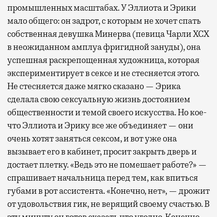
промышленных масштабах. У Эллиота и Эрики
мало общего: он задрот, с которым не хочет спать
собственная девушка Минерва (певица Чарли XCX
в неожиданном амплуа фригидной зануды), она
успешная раскрепощенная художница, которая
экспериментирует в сексе и не стесняется этого.
Не стесняется даже мягко сказано — Эрика
сделала свою сексуальную жизнь достоянием
общественности и темой своего искусства. Но кое-
что Эллиота и Эрику все же объединяет — они
очень хотят заняться сексом, и вот уже она
вызывает его в кабинет, просит закрыть дверь и
достает плетку. «Ведь это не помешает работе?» —
спрашивает начальница перед тем, как впиться
губами в рот ассистента. «Конечно, нет», — дрожит
от удовольствия гик, не верящий своему счастью. В