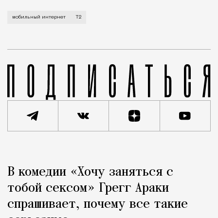
Мобильный оператор Т2 завершил работы по увеличе
мобильный интернет
Т2
Реклама
Редакция Москвич Mag
В комедии «Хочу заняться с
Город
тобой сексом» Грегг Араки
спрашивает, почему все такие