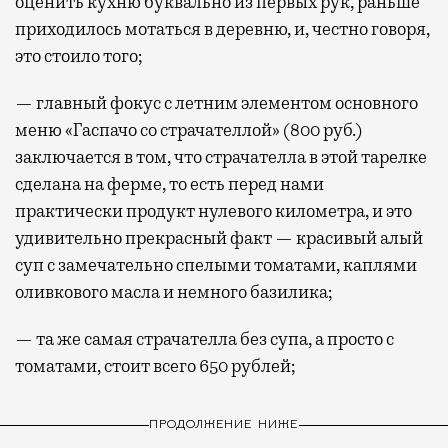
оценить кухню буквально из первых рук, раньше
приходилось мотаться в деревню, и, честно говоря,
это стоило того;
— главный фокус с летним элементом основного
меню «Гаспачо со страчателлой» (800 руб.)
заключается в том, что страчателла в этой тарелке
сделана на ферме, то есть перед нами
практически продукт нулевого километра, и это
удивительно прекрасный факт — красивый алый
суп с замечательно спелыми томатами, каплями
оливкового масла и немного базилика;
— та же самая страчателла без супа, а просто с
томатами, стоит всего 650 рублей;
ПРОДОЛЖЕНИЕ НИЖЕ