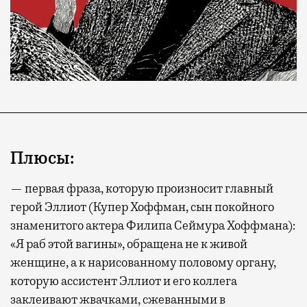
Плюсы:
— первая фраза, которую произносит главный
герой Эллиот (Купер Хоффман, сын покойного
знаменитого актера Филипа Сеймура Хоффмана):
«Я раб этой вагины», обращена не к живой
женщине, а к нарисованному половому органу,
которую ассистент Эллиот и его коллега
заклеивают жвачками, сжеванными в