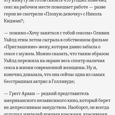
эту минуту он готов сказать что угодно. Конечно,
секс на рабочем месте помешает работе — разве
герои не смотрели «Плохую девочку» с Николь
Кидман?;
— помимо «Хочу заняться с тобой сексом» Оливия
Уайлд этим летом сыграла в собственном фильме
«Приглашение» жену, которая давно забыла о
сексе с мужем. Можно сказать, что таким образом
Уайлд пережила на экране весь спектр наличия
секса в жизни современной женщины. Ну и,
конечно, доказала, что она сейчас одна из самых
бесстрашных актрис в Голливуде;
— Грегг Араки — редкий представитель
американского независимого кино, который берет
не депрессивным занудством. Наоборот, он всегда
оглушал зрителей яркими красками, красивыми