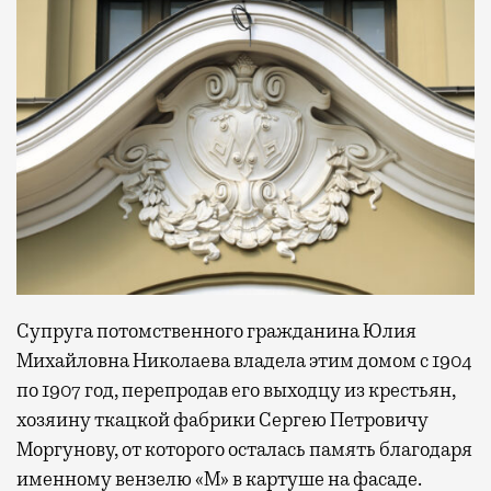
Супруга потомственного гражданина Юлия
Михайловна Николаева владела этим домом с 1904
по 1907 год, перепродав его выходцу из крестьян,
хозяину ткацкой фабрики Сергею Петровичу
Моргунову, от которого осталась память благодаря
именному вензелю «М» в картуше на фасаде.