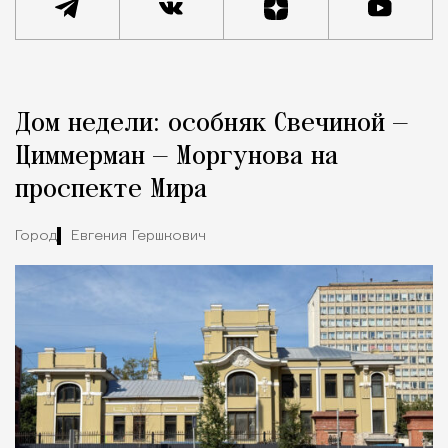
Реклама
Редакция Москвич Mag
Дом недели: особняк Свечиной —
Город
Циммерман — Моргунова на
проспекте Мира
Город
Евгения Гершкович