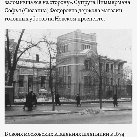
заломившаяся на сторону». Супруга Циммермана
Софья (Сюзанна) Федоровна держала магазин
головных уборов на Невском проспекте.
В своих московских владениях шляпники в 1874