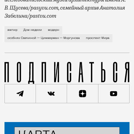
В. Щусева/pasyvu.com, семейный архив Анатолия
Забелина/pastvu.com
История каменного строения в Мещанской слободе —
ампир
Дом недели
модерн
особняк Свечиной — Циммерман — Моргунова
проспект Мира
Статья
Евгения Гершкович
Город