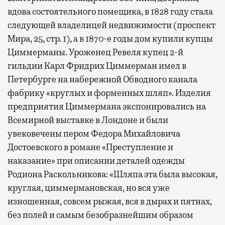
вдова состоятельного помещика, в 1828 году стала
следующей владелицей недвижимости (проспект
Мира, 25, стр. 1), а в 1870-е годы дом купили купцы
Циммерманы. Уроженец Ревеля купец 2-й
гильдии Карл Фридрих Циммерман имел в
Петербурге на набережной Обводного канала
фабрику «круглых и форменных шляп». Изделия
предприятия Циммермана экспонировались на
Всемирной выставке в Лондоне и были
увековечены пером Федора Михайловича
Достоевского в романе «Преступление и
наказание» при описании деталей одежды
Родиона Раскольникова: «Шляпа эта была высокая,
круглая, циммермановская, но вся уже
изношенная, совсем рыжая, вся в дырах и пятнах,
без полей и самым безобразнейшим образом