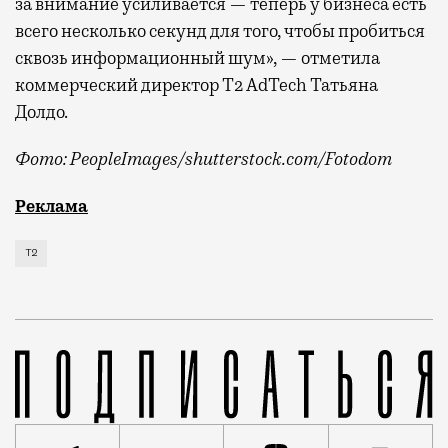
за внимание усиливается — теперь у бизнеса есть
всего несколько секунд для того, чтобы пробиться
сквозь информационный шум», — отметила
коммерческий директор Т2 AdTech Татьяна
Долдо.
Фото: PeopleImages/shutterstock.com/Fotodom
Мобильный оператор Т2 изучил модели интернет-потр
Реклама
Т2