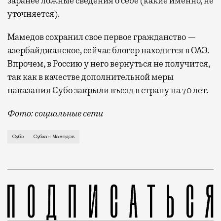
заранее ложные сведения о себе (какие именно, не
уточняется).
Мамедов сохранил свое первое гражданство —
азербайджанское, сейчас блогер находится в ОАЭ.
Впрочем, в Россию у него вернуться не получится,
так как в качестве дополнительной меры
наказания Субо закрыли въезд в страну на 70 лет.
Фото: социальные сети
Настоящее имя блогера — Субхан Мамедов. Он стал ш
Субо
Субхан Мамедов