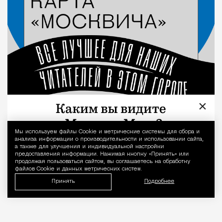
×
Мы используем файлы Сookie и метрические системы для сбора и
Уведомление 
анализа информации о производительности и использовании сайта,
а также для улучшения и индивидуальной настройки
предоставления информации. Нажимая кнопку «Принять» или
продолжая пользоваться сайтом, вы соглашаетесь на обработку
файлов Cookie и данных метрических систем.
Принять
Подробнее