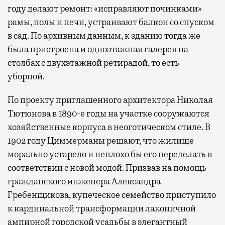
году делают ремонт: «исправляют починками»
рамы, полы и печи, устраивают балкон со спуском
в сад. По архивным данным, к зданию тогда же
была пристроена и одноэтажная галерея на
столбах с двухэтажной ретирадой, то есть
уборной.
По проекту приглашенного архитектора Николая
Тютюнова в 1890-е годы на участке сооружаются
хозяйственные корпуса в неоготическом стиле. В
1902 году Циммерманы решают, что жилище
морально устарело и неплохо бы его переделать в
соответствии с новой модой. Призвав на помощь
гражданского инженера Александра
Гребенщикова, купеческое семейство приступило
к кардинальной трансформации лаконичной
ампирной городской усадьбы в элегантный