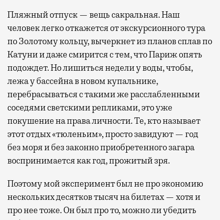
Пляжный отпуск — вещь сакральная. Наш
человек легко откажется от экскурсионного тура
по Золотому кольцу, вычеркнет из планов сплав по
Катуни и даже смирится с тем, что Париж опять
подождет. Но лишиться недели у воды, чтобы,
лежа у бассейна в новом купальнике,
перебрасываться с такими же расслабленными
соседями светскими репликами, это уже
покушение на права личности. Те, кто называет
этот отдых «тюленьим», просто завидуют — год
без моря и без законно приобретенного загара
воспринимается как год, прожитый зря.
Поэтому мой эксперимент был не про экономию
нескольких десятков тысяч на билетах — хотя и
про нее тоже. Он был про то, можно ли убедить