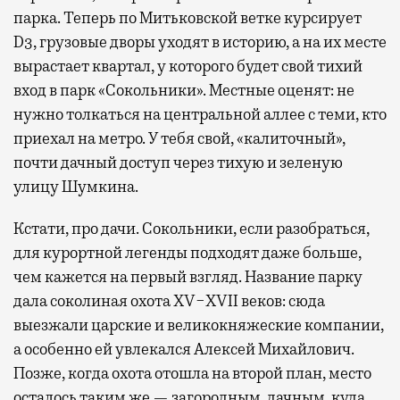
парка. Теперь по Митьковской ветке курсирует
D3, грузовые дворы уходят в историю, а на их месте
вырастает квартал, у которого будет свой тихий
вход в парк «Сокольники». Местные оценят: не
нужно толкаться на центральной аллее с теми, кто
приехал на метро. У тебя свой, «калиточный»,
почти дачный доступ через тихую и зеленую
улицу Шумкина.
Кстати, про дачи. Сокольники, если разобраться,
для курортной легенды подходят даже больше,
чем кажется на первый взгляд. Название парку
дала соколиная охота XV−XVII веков: сюда
выезжали царские и великокняжеские компании,
а особенно ей увлекался Алексей Михайлович.
Позже, когда охота отошла на второй план, место
осталось таким же — загородным, дачным, куда