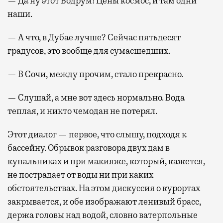
— Да ну этот Бодрум! Цены космос, и там одни
наши.
— А что, в Дубае лучше? Сейчас пятьдесят
градусов, это вообще для сумасшедших.
— В Сочи, между прочим, стало прекрасно.
— Слушай, а мне вот здесь нормально. Вода
теплая, и никто чемодан не потерял.
Этот диалог — первое, что слышу, подходя к
бассейну. Обрывок разговора двух дам в
купальниках и при макияже, который, кажется,
не пострадает от воды ни при каких
обстоятельствах. На этом дискуссия о курортах
закрывается, и обе изображают ленивый брасс,
держа головы над водой, словно ватерпольные