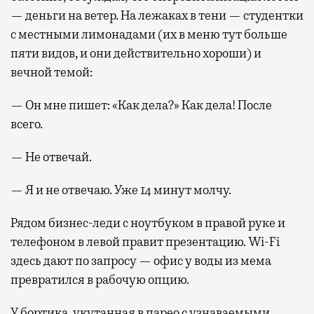
— деньги на ветер. На лежаках в тени — студентки
с местными лимонадами (их в меню тут больше
пяти видов, и они действительно хороши) и
вечной темой:
— Он мне пишет: «Как дела?» Как дела! После
всего.
— Не отвечай.
— Я и не отвечаю. Уже 14 минут молчу.
Рядом бизнес-леди с ноутбуком в правой руке и
телефоном в левой правит презентацию. Wi-Fi
здесь дают по запросу — офис у воды из мема
превратился в рабочую опцию.
У бортика, укутанная в парео с узнаваемыми