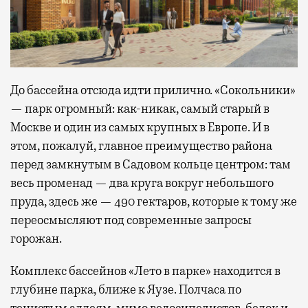
До бассейна отсюда идти прилично. «Сокольники»
— парк огромный: как-никак, самый старый в
Москве и один из самых крупных в Европе. И в
этом, пожалуй, главное преимущество района
перед замкнутым в Садовом кольце центром: там
весь променад — два круга вокруг небольшого
пруда, здесь же — 490 гектаров, которые к тому же
переосмысляют под современные запросы
горожан.
Комплекс бассейнов «Лето в парке» находится в
глубине парка, ближе к Яузе. Полчаса по
тенистым аллеям, мимо велосипедистов, белок и