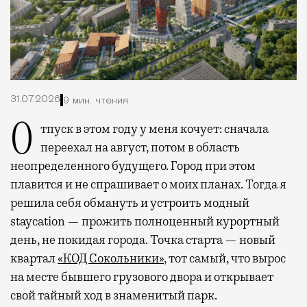
31.07.2026
9 мин. чтения
Отпуск в этом году у меня кочует: сначала
переехал на август, потом в область
неопределенного будущего. Город при этом
плавится и не спрашивает о моих планах. Тогда я
решила себя обмануть и устроить модный
staycation — прожить полноценный курортный
день, не покидая города. Точка старта — новый
квартал
«КОД Сокольники»
, тот самый, что вырос
на месте бывшего грузового двора и открывает
свой тайный ход в знаменитый парк.