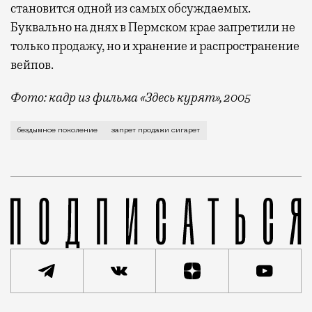
становится одной из самых обсуждаемых.
Буквально на днях в Пермском крае запретили не
только продажу, но и хранение и распространение
вейпов.
Фото: кадр из фильма «Здесь курят», 2005
Вслед за Великобританией, где парламент одобрил з
бездымное поколение
запрет продажи сигарет