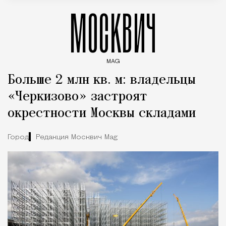
МОСКВИЧ
MAG
Введите ключевые слова для поиска статей
Больше 2 млн кв. м: владельцы
«Черкизово» застроят
окрестности Москвы складами
Город
Редакция Москвич Mag