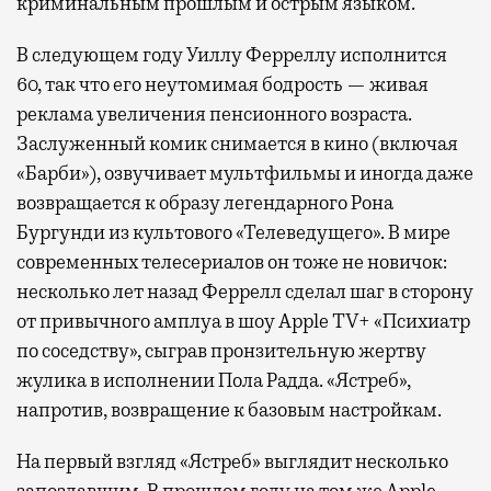
криминальным прошлым и острым языком.
В следующем году Уиллу Ферреллу исполнится
60, так что его неутомимая бодрость — живая
реклама увеличения пенсионного возраста.
Заслуженный комик снимается в кино (включая
«Барби»), озвучивает мультфильмы и иногда даже
возвращается к образу легендарного Рона
Бургунди из культового «Телеведущего». В мире
современных телесериалов он тоже не новичок:
несколько лет назад Феррелл сделал шаг в сторону
от привычного амплуа в шоу Apple TV+ «Психиатр
по соседству», сыграв пронзительную жертву
жулика в исполнении Пола Радда. «Ястреб»,
напротив, возвращение к базовым настройкам.
На первый взгляд «Ястреб» выглядит несколько
запоздавшим. В прошлом году на том же Apple