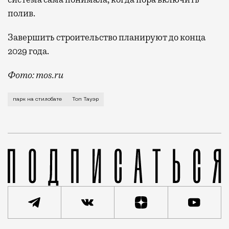
полив.
Завершить строительство планируют до конца
2029 года.
Фото: mos.ru
В «Сити» скоро станет чуть меньше стекла и чуть б
парк на стилобате
Топ Тауэр