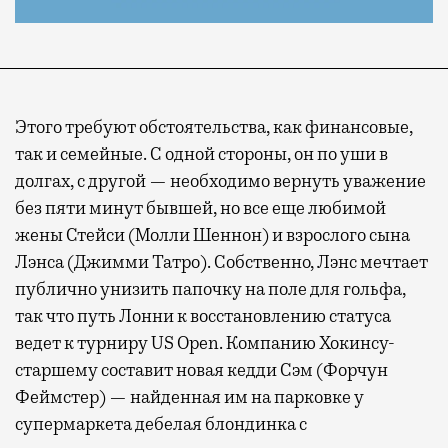
Этого требуют обстоятельства, как финансовые,
так и семейные. С одной стороны, он по уши в
долгах, с другой — необходимо вернуть уважение
без пяти минут бывшей, но все еще любимой
жены Стейси (Молли Шеннон) и взрослого сына
Лэнса (Джимми Татро). Собственно, Лэнс мечтает
публично унизить папочку на поле для гольфа,
так что путь Лонни к восстановлению статуса
ведет к турниру US Open. Компанию Хокинсу-
старшему составит новая кедди Сэм (Форчун
Феймстер) — найденная им на парковке у
супермаркета дебелая блондинка с