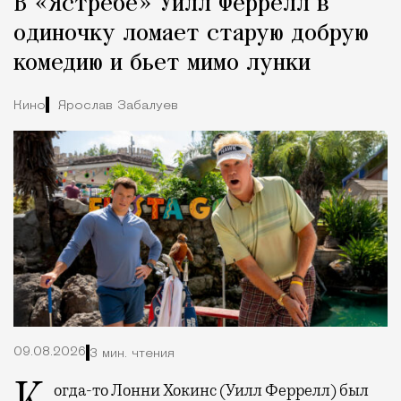
В «Ястребе» Уилл Феррелл в
Город
одиночку ломает старую добрую
комедию и бьет мимо лунки
Кино
Ярослав Забалуев
09.08.2026
3 мин. чтения