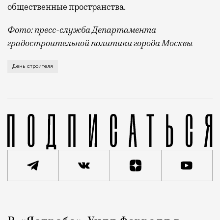
общественные пространства.
Фото: пресс-служба Департамента
градостроительной политики города Москвы
В этом году профессиональный праздник День строи
День строителя
Реклама
Редакция Москвич Mag