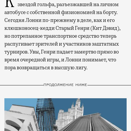
Когда-то Лонни Хокинс (Уилл Феррелл) был
звездой гольфа, разъезжавшей на личном
автобусе с собственной физиономией на борту.
Сегодня Лонни по-прежнему в деле, как и его
клюшконосец-кедди Старый Генри (Кит Дэвид),
но потрепанное транспортное средство теперь
распугивает зрителей и участников заштатных
турниров. Увы, Генри падает замертво прямо во
время очередной игры, и Лонни понимает, что
пора возвращаться в высшую лигу.
ПРОДОЛЖЕНИЕ НИЖЕ