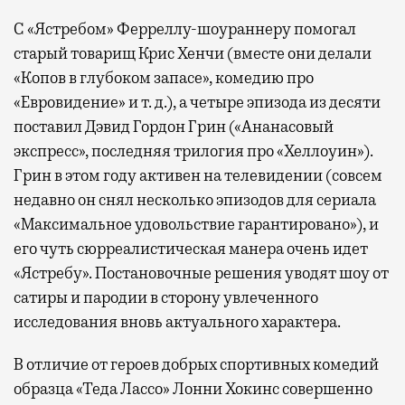
С «Ястребом» Ферреллу-шоураннеру помогал
старый товарищ Крис Хенчи (вместе они делали
«Копов в глубоком запасе», комедию про
«Евровидение» и т. д.), а четыре эпизода из десяти
поставил Дэвид Гордон Грин («Ананасовый
экспресс», последняя трилогия про «Хеллоуин»).
Грин в этом году активен на телевидении (совсем
недавно он снял несколько эпизодов для сериала
«Максимальное удовольствие гарантировано»), и
его чуть сюрреалистическая манера очень идет
«Ястребу». Постановочные решения уводят шоу от
сатиры и пародии в сторону увлеченного
исследования вновь актуального характера.
В отличие от героев добрых спортивных комедий
образца «Теда Лассо» Лонни Хокинс совершенно