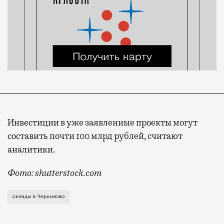
Инвестиции в уже заявленные проекты могут
составить почти 100 млрд рублей, считают
аналитики.
Фото: shutterstock.com
Речь идет о компании «Михайловский девелопмент гр
склады в Черкизово