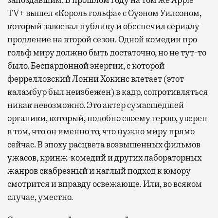
TV+ вышел «Король гольфа» с Оуэном Уилсоном,
который завоевал публику и обеспечил сериалу
продление на второй сезон. Одной комедии про
гольф миру должно быть достаточно, но не тут-то
было. Беспардонной энергии, с которой
феррелловский Лонни Хокинс влетает (этот
каламбур был неизбежен) в кадр, сопротивляться
никак невозможно. Это актер сумасшедшей
органики, который, подобно своему герою, уверен
в том, что он именно то, что нужно миру прямо
сейчас. В эпоху расцвета возвышенных фильмов
ужасов, кринж-комедий и других лабораторных
жанров скабрезный и наглый подход к юмору
смотрится и вправду освежающе. Или, во всяком
случае, уместно.