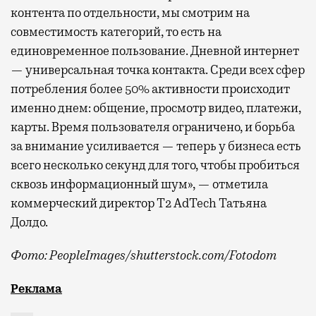
контента по отдельности, мы смотрим на
совместимость категорий, то есть на
единовременное пользование. Дневной интернет
— универсальная точка контакта. Среди всех сфер
потребления более 50% активности происходит
именно днем: общение, просмотр видео, платежи,
карты. Время пользователя ограничено, и борьба
за внимание усиливается — теперь у бизнеса есть
всего несколько секунд для того, чтобы пробиться
сквозь информационный шум», — отметила
коммерческий директор Т2 AdTech Татьяна
Долдо.
Фото: PeopleImages/shutterstock.com/Fotodom
Мобильный оператор Т2 изучил модели интернет-потр
Реклама