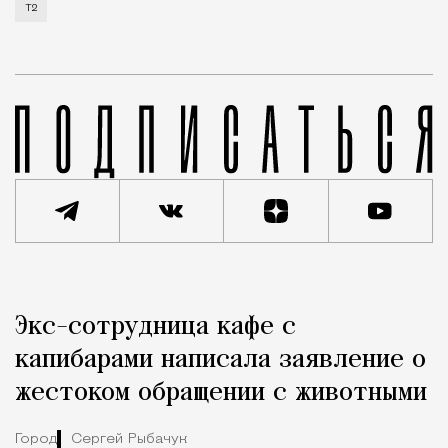
Т2
Реклама
Редакция Москвич Mag
Экс-сотрудница кафе с
Город
капибарами написала заявление о
жестоком обращении с животными
Город
Сергей Рыбачук