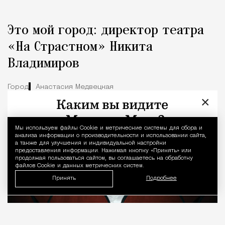
Это мой город: директор театра
«На Страстном» Никита
Владимиров
Город
Анастасия Медвецкая
×
Мы используем файлы Сookie и метрические системы для сбора и
Уведомление 
анализа информации о производительности и использовании сайта,
а также для улучшения и индивидуальной настройки
предоставления информации. Нажимая кнопку «Принять» или
продолжая пользоваться сайтом, вы соглашаетесь на обработку
файлов Cookie и данных метрических систем.
Принять
Подробнее