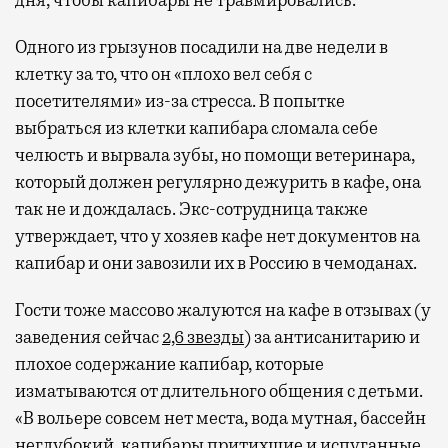
дня, чтобы капибары не травмировались.
Одного из грызунов посадили на две недели в
клетку за то, что он «плохо вел себя с
посетителями» из-за стресса. В попытке
выбраться из клетки капибара сломала себе
челюсть и вырвала зубы, но помощи ветеринара,
который должен регулярно дежурить в кафе, она
так не и дождалась. Экс-сотрудница также
утверждает, что у хозяев кафе нет документов на
капибар и они завозили их в Россию в чемоданах.
Гости тоже массово жалуются на кафе в отзывах (у
заведения сейчас
2,6 звезды
) за антисанитарию и
плохое содержание капибар, которые
изматываются от длительного общения с детьми.
«В вольере совсем нет места, вода мутная, бассейн
неглубокий, капибары притихшие и испуганные,