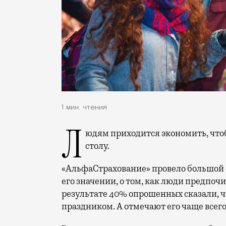
1 мин. чтения
Людям приходится экономить, чтобы купить подарки и продукты к праздничному
столу.
«АльфаСтрахование» провело большой о
его значении, о том, как люди предпочи
результате 40% опрошенных сказали, 
праздником. А отмечают его чаще всего