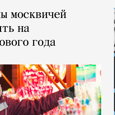
ны москвичей
ть на
ового года