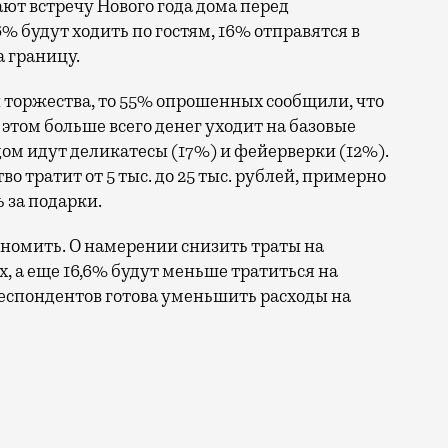
ают встречу Нового года дома перед
% будут ходить по гостям, 16% отправятся в
а границу.
 торжества, то 55% опрошенных сообщили, что
 этом больше всего денег уходит на базовые
дом идут деликатесы (17%) и фейерверки (12%).
о тратит от 5 тыс. до 25 тыс. рублей, примерно
 за подарки.
ономить. О намерении снизить траты на
 а еще 16,6% будут меньше тратиться на
респондентов готова уменьшить расходы на
ить подарки и продукты к праздничному столу. «АльфаС