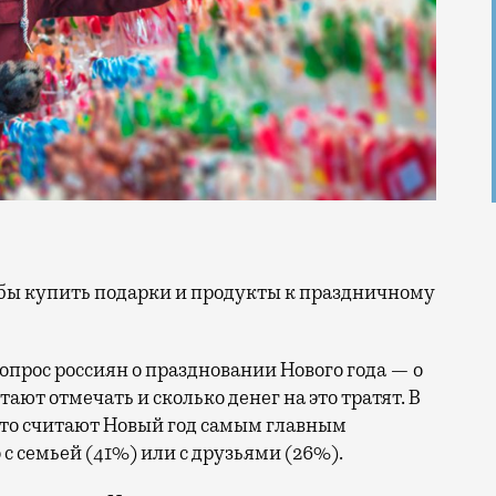
прос россиян о праздновании Нового года — о
тают отмечать и сколько денег на это тратят. В
что считают Новый год самым главным
 с семьей (41%) или с друзьями (26%).