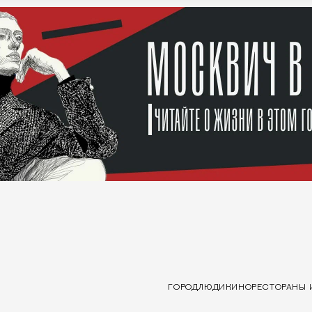
ГОРОД
ЛЮДИ
КИНО
РЕСТОРАНЫ 