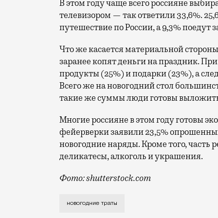
В этом году чаще всего россияне выбир
телевизором — так ответили 33,6%. 25,6
путешествие по России, а 9,3% поедут з
Что же касается материальной стороны
заранее копят деньги на праздник. При
продукты (25%) и подарки (23%), а сле
Всего же на новогодний стол большинств
такие же суммы люди готовы выложить
Многие россияне в этом году готовы эк
фейерверки заявили 23,5% опрошенных,
новогодние наряды. Кроме того, часть 
деликатесы, алкоголь и украшения.
Фото: shutterstock.com
Людям приходится экономить, чтобы куп
новогодние траты