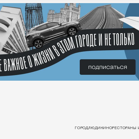
ГОРОД
ЛЮДИ
КИНО
РЕСТОРАНЫ 