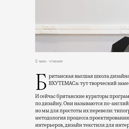
2 мин. чтения
Британская высшая школа дизайна давно получила славу современного
ВХУТЕМАСа: тут творческий замес 
И сейчас британские кураторы програ
по дизайну. Они называются по-английс
но мы для простоты их перевели: типо
методология процесса проектирования,
интерьеров, дизайн текстиля для инте