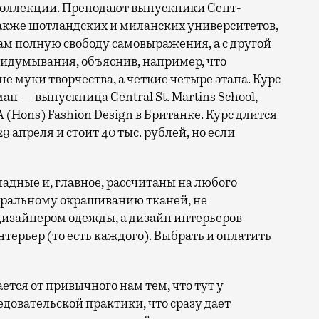
коллекции. Преподают выпускники Сент-
также шотландских и миланских университетов,
кам полную свободу самовыражения, а с другой
ридумывания, объяснив, например, что
е муки творчества, а четкие четыре этапа. Курс
ман — выпускница Central St. Martins School,
(Hons) Fashion Design в Британке. Курс длится
9 апреля и стоит 40 тыс. рублей, но если
дные и, главное, рассчитаны на любого
уральному окрашиванию тканей, не
изайнером одежды, а дизайн интерьеров
интерьер (то есть каждого). Выбрать и оплатить
тся от привычного нам тем, что тут у
довательской практики, что сразу дает