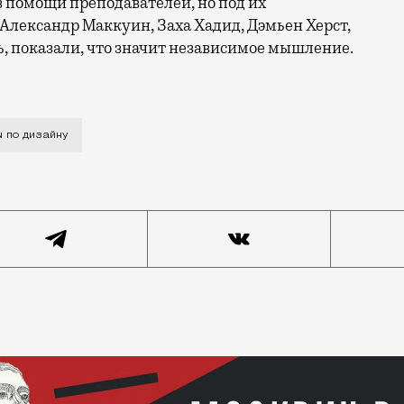
з помощи преподавателей, но под их
 Александр Маккуин, Заха Хадид, Дэмьен Херст,
, показали, что значит независимое мышление.
 получила славу современного ВХУТЕМАСа: тут творчес
ы по дизайну