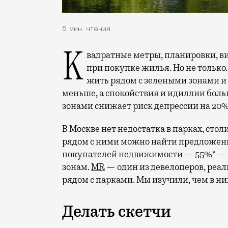
5 мин. чтения
Квадратные метры, планировки, вид из окон. Конечно, на это обращают внимание
при покупке жилья. Но не только.
жить рядом с зелеными зонами и
меньше, а спокойствия и идиллии боль
зонами снижает риск депрессии на 20%
В Москве нет недостатка в парках, стол
рядом с ними можно найти предложен
покупателей недвижимости — 55%* — г
зонам.
MR
— один из девелоперов, реа
рядом с парками. Мы изучили, чем в ни
Делать скетчи