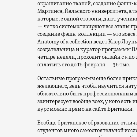
окрашивание тканей, создание фэшн-
Мартинса, Йельского университета, а 
которые, с одной стороны, дают учени
— четко систематизируют все этапы п
создание фэшн-коллекции — это вовсе н
Anatomy of a collection ведет Клэр Лоуп
создательница и куратор программы BA 
четыре недели, проходит онлайн с 5 по 2
оплатить его до 16 февраля — 36 тыс.
Остальные программы еще более прикла
желающего, ведь чтобы научиться нат
обязательно быть профессиональным д
заинтересует вообще всех, у кого есть 
курс можно прямо на
сайте
Британки.
Вообще британское образование отличае
студентов много самостоятельной иссле