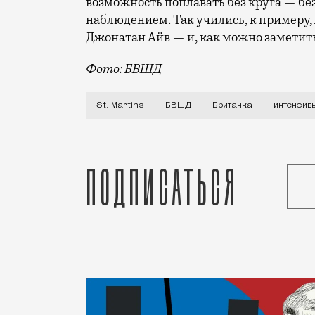
возможность поплавать без круга — бе
наблюдением. Так учились, к примеру,
Джонатан Айв — и, как можно заметить
Фото: БВШД
Британская высшая школа дизайна давно
St. Martins
БВШД
Британка
интенсив
Подписаться
Статья
Редакция Москвич Mag
Город