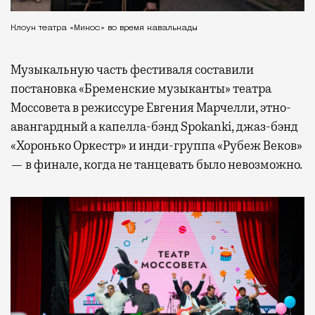
Клоун театра «Микос» во время кавалькады
Музыкальную часть фестиваля составили
постановка «Бременские музыканты» театра
Моссовета в режиссуре Евгения Марчелли, этно-
авангардный а капелла-бэнд Spokanki, джаз-бэнд
«Хоронько Оркестр» и инди-группа «Рубеж Веков»
— в финале, когда не танцевать было невозможно.