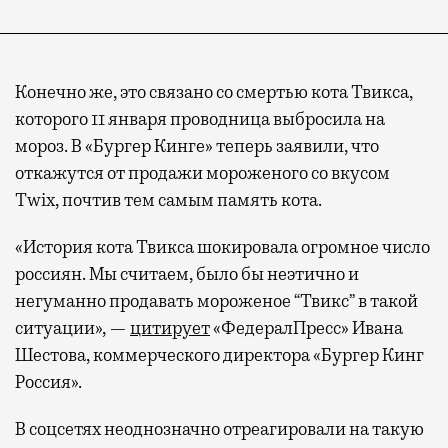
Конечно же, это связано со смертью кота Твикса,
которого 11 января проводница выбросила на
мороз. В «Бургер Кинге» теперь заявили, что
откажутся от продажи мороженого со вкусом
Twix, почтив тем самым память кота.
«История кота Твикса шокировала огромное число
россиян. Мы считаем, было бы неэтично и
негуманно продавать мороженое “Твикс” в такой
ситуации», —
цитирует
«ФедералПресс» Ивана
Шестова, коммерческого директора «Бургер Кинг
Россия».
В соцсетях неоднозначно отреагировали на такую