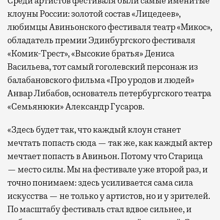
Среди артистов фестиваля были самые именитые
клоуны России: золотой состав «Лицедеев»,
любимцы Авиньонского фестиваля театр «Микос»,
обладатель премии Эдинбургского фестиваля
«Комик-Трест», «Высокие братья» Дениса
Васильева, тот самый гоголевский персонаж из
балабановского фильма «Про уродов и людей»
Анвар Либабов, основатель петербургского театра
«Семьянюки» Александр Гусаров.
«Здесь будет так, что каждый клоун станет
мечтать попасть сюда — так же, как каждый актер
мечтает попасть в Авиньон. Потому что Старица
— место силы. Мы на фестивале уже второй раз, и
точно понимаем: здесь усиливается сама сила
искусства — не только у артистов, но и у зрителей.
По масштабу фестиваль стал вдвое сильнее, и