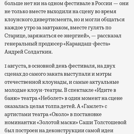
больше нет ни на одном фестивале в России — они
не только вместе выходили на сцену во время
клоунского дивертисмента, но и могли общаться
каждое утро за завтраком, вместе гулять по
Старице, заряжаться ее энергией», — рассказал
генеральный продюсер «Карандаш-феста»
Андрей Солдаткин.
1 августа, в основной день фестиваля, на двух
сценах до самого заката выступали и мэтры
отечественной клоунады, и самые актуальные
молодые клоун-театры. В спектакле «Идите в
баню» театра «Неболет» в один момент на сцене
оказалась целая толпа детей. А «Гамлет» с
артистами театра «Около» в постановке
номинантки «Золотой маски» Саши Толстошевой
был построен на деконструкции самой идеи