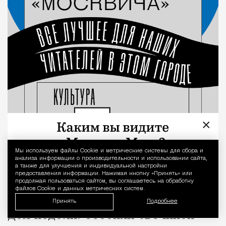
×
Мы используем файлы Сookie и метрические системы для сбора и
Уведомление 
анализа информации о производительности и использовании сайта,
а также для улучшения и индивидуальной настройки
предоставления информации. Нажимая кнопку «Принять» или
продолжая пользоваться сайтом, вы соглашаетесь на обработку
файлов Cookie и данных метрических систем.
Принять
Подробнее
Дом недели: особняк Свечиной —