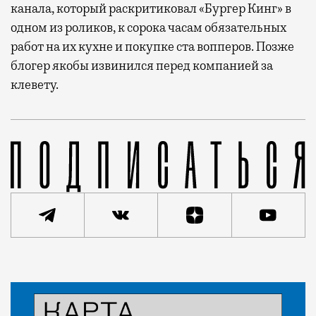
канала, который раскритиковал «Бургер Кинг» в
одном из роликов, к сорока часам обязательных
работ на их кухне и покупке ста вопперов. Позже
блогер якобы извинился перед компанией за
клевету.
В компании говорят, что хотят привлечь внимание к
Статья
Николай Спиридонов
Город