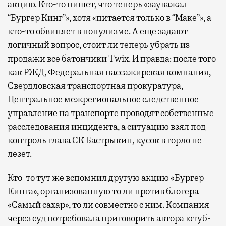
акцию. Кто-то пишет, что теперь «зауважал
“Бургер Кинг”», хотя «питается только в “Маке”», а
кто-то обвиняет в популизме. А еще задают
логичный вопрос, стоит ли теперь убрать из
продажи все батончики Twix. И правда: после того
как РЖД, Федеральная пассажирская компания,
Свердловская транспортная прокуратура,
Центральное межрегиональное следственное
управление на транспорте проводят собственные
расследования инцидента, а ситуацию взял под
контроль глава СК Бастрыкин, кусок в горло не
лезет.
Кто-то тут же вспомнил другую акцию «Бургер
Кинга», организованную то ли против блогера
«Самый сахар», то ли совместно с ним. Компания
через суд потребовала приговорить автора ютуб-