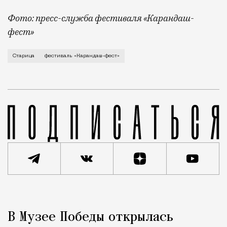
Фото: пресс-служба фестиваля «Карандаш-
фест»
В минувший уикенд маленькая Старица в Тверской об
Старица
фестиваль «Карандаш-фест»
Реклама
Редакция Москвич Mag
В Музее Победы открылась
Город