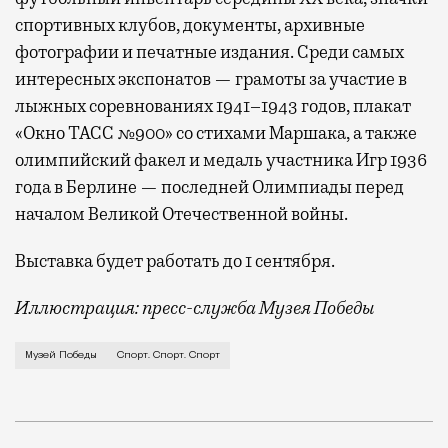
спортивных клубов, документы, архивные
фотографии и печатные издания. Среди самых
интересных экспонатов — грамоты за участие в
лыжных соревнованиях 1941–1943 годов, плакат
«Окно ТАСС №900» со стихами Маршака, а также
олимпийский факел и медаль участника Игр 1936
года в Берлине — последней Олимпиады перед
началом Великой Отечественной войны.
Выставка будет работать до 1 сентября.
Иллюстрация: пресс-служба Музея Победы
Даже во время Великой Отечественной войны находи
Музей Победы
Спорт. Спорт. Спорт