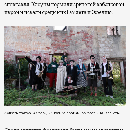
спектакля. Клоуны кормили зрителей кабачковой
икрой и искали среди них Гамлета и Офелию.
Артисты театра «Около», «Высокие братья», оркестр «Пакава Ить»