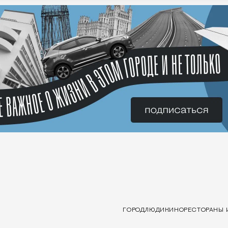
ГОРОД
ЛЮДИ
КИНО
РЕСТОРАНЫ 