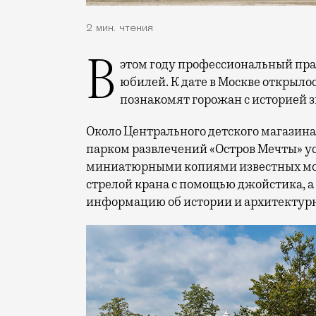
2 мин. чтения
В этом году профессиональный праздник День строителя отмечает 70-летний
юбилей. К дате в Москве открыло
познакомят горожан с историей 
Около Центрального детского магазина 
парком развлечений «Остров Мечты» у
миниатюрными копиями известных мос
стрелой крана с помощью джойстика, а
информацию об истории и архитектурн