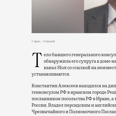
1 мин. чтения
Тело бывшего генерального консула РФ в Иране Константина Алексеева
обнаружила его супруга в доме н
канал Shot со ссылкой на неизве
устанавливаются.
Константин Алексеев находился на дип
генконсулом РФ в иранском городе Решт 
посланником посольства РФ в Иране, а
России. Владел персидским и английс
Чрезвычайного и Полномочного Посланн