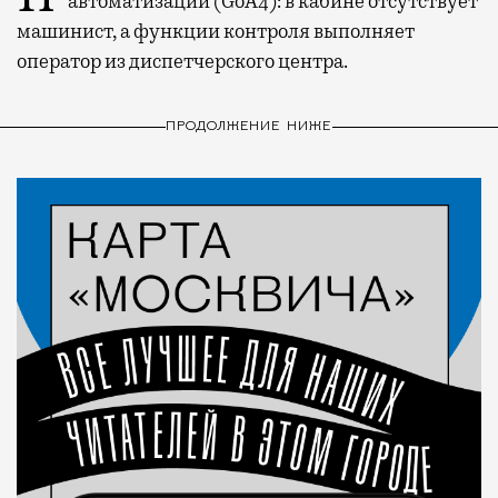
автоматизации (GoA4): в кабине отсутствует
машинист, а функции контроля выполняет
оператор из диспетчерского центра.
ПРОДОЛЖЕНИЕ НИЖЕ