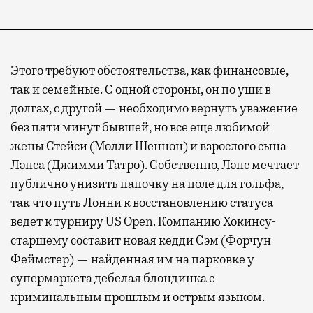
Этого требуют обстоятельства, как финансовые,
так и семейные. С одной стороны, он по уши в
долгах, с другой — необходимо вернуть уважение
без пяти минут бывшей, но все еще любимой
жены Стейси (Молли Шеннон) и взрослого сына
Лэнса (Джимми Татро). Собственно, Лэнс мечтает
публично унизить папочку на поле для гольфа,
так что путь Лонни к восстановлению статуса
ведет к турниру US Open. Компанию Хокинсу-
старшему составит новая кедди Сэм (Форчун
Феймстер) — найденная им на парковке у
супермаркета дебелая блондинка с
криминальным прошлым и острым языком.