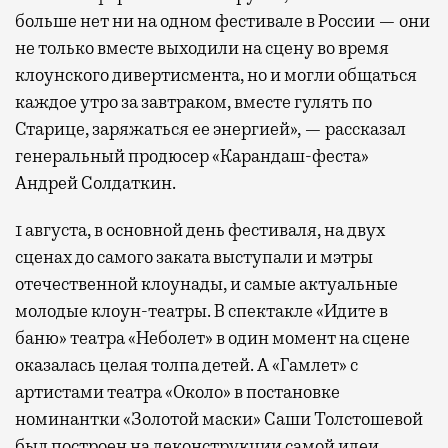
больше нет ни на одном фестивале в России — они
не только вместе выходили на сцену во время
клоунского дивертисмента, но и могли общаться
каждое утро за завтраком, вместе гулять по
Старице, заряжаться ее энергией», — рассказал
генеральный продюсер «Карандаш-феста»
Андрей Солдаткин.
1 августа, в основной день фестиваля, на двух
сценах до самого заката выступали и мэтры
отечественной клоунады, и самые актуальные
молодые клоун-театры. В спектакле «Идите в
баню» театра «Неболет» в один момент на сцене
оказалась целая толпа детей. А «Гамлет» с
артистами театра «Около» в постановке
номинантки «Золотой маски» Саши Толстошевой
был построен на деконструкции самой идеи