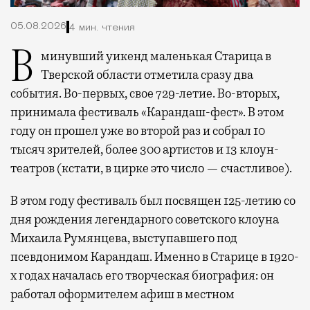
05.08.2026
4 мин. чтения
В минувший уикенд маленькая Старица в
Тверской области отметила сразу два
события. Во-первых, свое 729-летие. Во-вторых,
принимала фестиваль «Карандаш-фест». В этом
году он прошел уже во второй раз и собрал 10
тысяч зрителей, более 300 артистов и 13 клоун-
театров (кстати, в цирке это число — счастливое).
В этом году фестиваль был посвящен 125-летию со
дня рождения легендарного советского клоуна
Михаила Румянцева, выступавшего под
псевдонимом Карандаш. Именно в Старице в 1920-
х годах началась его творческая биография: он
работал оформителем афиш в местном