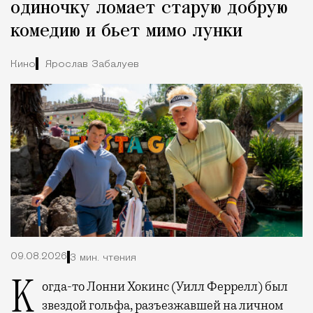
одиночку ломает старую добрую
комедию и бьет мимо лунки
Кино
Ярослав Забалуев
09.08.2026
3 мин. чтения
Когда-то Лонни Хокинс (Уилл Феррелл) был
звездой гольфа, разъезжавшей на личном