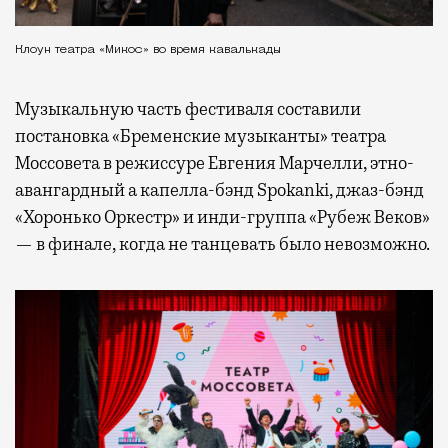
Клоун театра «Микос» во время кавалькады
Музыкальную часть фестиваля составили
постановка «Бременские музыканты» театра
Моссовета в режиссуре Евгения Марчелли, этно-
авангардный а капелла-бэнд Spokanki, джаз-бэнд
«Хоронько Оркестр» и инди-группа «Рубеж Веков»
— в финале, когда не танцевать было невозможно.