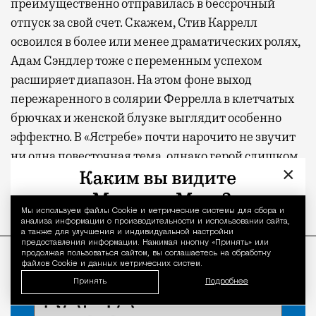
преимущественно отправилась в бессрочный
отпуск за свой счет. Скажем, Стив Каррелл
освоился в более или менее драматических ролях,
Адам Сэндлер тоже с переменным успехом
расширяет диапазон. На этом фоне выход
пережаренного в солярии Феррелла в клетчатых
брючках и женской блузке выглядит особенно
эффектно. В «Ястребе» почти нарочито не звучит
ни одна повесточная тема, однако герой слишком
×
уж похож на действующего президента США,
чтобы записать авторов в эскаписты.
Мы используем файлы Сookie и метрические системы для сбора и
Уведомление 
анализа информации о производительности и использовании сайта,
а также для улучшения и индивидуальной настройки
ПРОДОЛЖЕНИЕ НИЖЕ
предоставления информации. Нажимая кнопку «Принять» или
продолжая пользоваться сайтом, вы соглашаетесь на обработку
файлов Cookie и данных метрических систем.
Принять
Подробнее