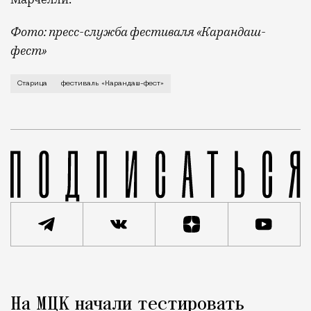
Фото: пресс-служба фестиваля «Карандаш-
фест»
В минувший уикенд маленькая Старица в Тверской об
Старица
фестиваль «Карандаш-фест»
Реклама
Редакция Москвич Mag
На МЦК начали тестировать
Город