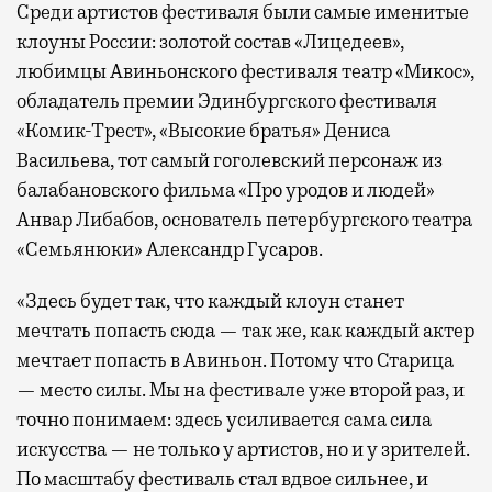
Среди артистов фестиваля были самые именитые
клоуны России: золотой состав «Лицедеев»,
любимцы Авиньонского фестиваля театр «Микос»,
обладатель премии Эдинбургского фестиваля
«Комик-Трест», «Высокие братья» Дениса
Васильева, тот самый гоголевский персонаж из
балабановского фильма «Про уродов и людей»
Анвар Либабов, основатель петербургского театра
«Семьянюки» Александр Гусаров.
«Здесь будет так, что каждый клоун станет
мечтать попасть сюда — так же, как каждый актер
мечтает попасть в Авиньон. Потому что Старица
— место силы. Мы на фестивале уже второй раз, и
точно понимаем: здесь усиливается сама сила
искусства — не только у артистов, но и у зрителей.
По масштабу фестиваль стал вдвое сильнее, и