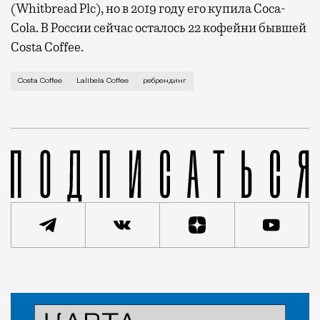
(Whitbread Plc), но в 2019 году его купила Coca-
Cola. В России сейчас осталось 22 кофейни бывшей
Costa Coffee.
До того как Costa Coffee ушла из России, она работ
Costa Coffee
Lalibela Coffee
ребрендинг
Статья
Николай Спиридонов
Город