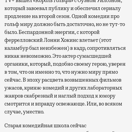
TV+ вышел «Король гольфа» с Оуэном Уилсоном,
который завоевал публику и обеспечил сериалу
продление на второй сезон. Одной комедии про
гольф миру должно быть достаточно, но не тут-то
было. Беспардонной энергии, с которой
феррелловский Лонни Хокинс влетает (этот
каламбур был неизбежен) в кадр, сопротивляться
никак невозможно. Это актер сумасшедшей
органики, который, подобно своему герою, уверен
в том, что он именно то, что нужно миру прямо
сейчас. В эпоху расцвета возвышенных фильмов
ужасов, кринж-комедий и других лабораторных
жанров скабрезный и наглый подход к юмору
смотрится и вправду освежающе. Или, во всяком
случае, уместно.
Старая комедийная школа сейчас