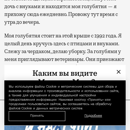
дочь с внуками и находится моя голубятня — я
прихожу сюда ежедневно. Провожу тут время с
утра до вечера.
Моя голубятня стоит на этой крыше с 1992 года. Я
целый день кручусь здесь с птицами и внуками.
Слежу за чердаком, делаю уборку. За голубями у
меня приглядывают ветеринары. Они приезжают
практически каждый месяц, берут помет на
×
анализ и проверяют птиц на бактериологические
заболевания, а также на вирусы.
Мы используем файлы Сookie и метрические системы для сбора и
Уведомление 
анализа информации о производительности и использовании сайта,
а также для улучшения и индивидуальной настройки
ПРОДОЛЖЕНИЕ НИЖЕ
предоставления информации. Нажимая кнопку «Принять» или
продолжая пользоваться сайтом, вы соглашаетесь на обработку
файлов Cookie и данных метрических систем.
Принять
Подробнее