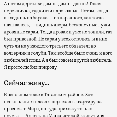
окна за тем, как взлетают и садятся
А потом дергался: дзынь-дзынь-дзынь! Такая
самолеты. В Москве нет недостатка
перекличка, гудки эти паровозные. Потом, когда
в лаунжах. В аэропортах их обычно
выходишь из барака — из парадного, как тогда
несколько — в разных зонах воздушных
называлось, — видишь дворы, бесконечные лужи,
гаваней. На некоторых вокзалах — тоже.
дровяные сараи. Тогда дровами уже не топили, газ
Лаунжи доступны на Ленинградском,
был привозной. Но сараи у всех остались, и в них
Павелецком, Казанском, Ярославском
чуть ли не у каждого третьего обязательно
и Курском вокзалах.
Попасть в бизнес-залы
вольерчик и голуби. Там вообще было очень много
могут держатели карт Mir Supreme. Причем
любителей птиц. А я был совсем другой любитель.
не только в столице. Всего доступно более
Я просто любил природу.
1000 бизнес-залов по всему миру.
Сейчас живу…
В основном тоже в Таганском районе. Хотя
несколько лет назад я переехал в квартиру на
проспекте Мира, но туда прихожу только
ночевать. А здесь, на Марксистской, живут моя