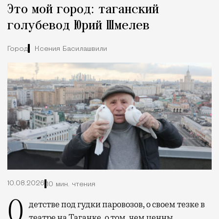
Это мой город: таганский
голубевод Юрий Шмелев
Город
Ксения Басилашвили
10.08.2026
10 мин. чтения
О детстве под гудки паровозов, о своем тезке в
театре на Таганке, о том, чем ценны