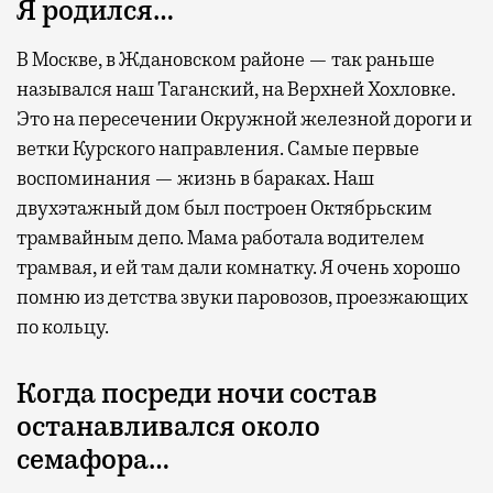
Я родился…
В Москве, в Ждановском районе — так раньше
назывался наш Таганский, на Верхней Хохловке.
Это на пересечении Окружной железной дороги и
Современный путешественник часто берет
ветки Курского направления. Самые первые
с собой не только чемодан, но и ноутбук.
воспоминания — жизнь в бараках. Наш
А ожидание рейса все чаще превращается
двухэтажный дом был построен Октябрьским
не в потерянное время, а в возможность
трамвайным депо. Мама работала водителем
спокойно закончить дела или спланировать
трамвая, и ей там дали комнатку. Я очень хорошо
активности в путешествии, например
помню из детства звуки паровозов, проезжающих
забронировать нужные билеты и рестораны.
по кольцу.
Когда посреди ночи состав
Бизнес-зал становится местом, где можно
останавливался около
провести переговоры, поработать или просто
семафора…
выпить кофе, наблюдая сквозь панорамные