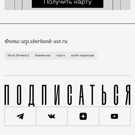
Фото: utp.sberbank-ast.ru
Здание, где раньше располагался головной офис «Се
Nord Stream 2
Знаменка
торги
штаб-квартира