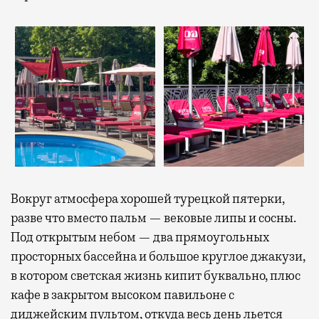
Вокруг атмосфера хорошей турецкой пятерки,
разве что вместо пальм — вековые липы и сосны.
Под открытым небом — два прямоугольных
просторных бассейна и большое круглое джакузи,
в котором светская жизнь кипит буквально, плюс
кафе в закрытом высоком павильоне с
диджейским пультом, откуда весь день льется