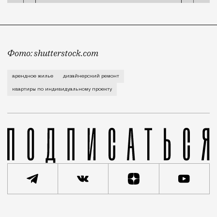
Фото: shutterstock.com
А потом этот корабль предпочтений разбивается об
арендное жилье
дизайнерский ремонт
квартиры по индивидуальному проекту