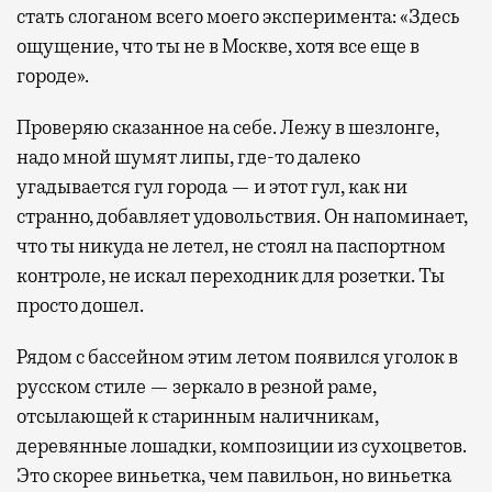
стать слоганом всего моего эксперимента: «Здесь
ощущение, что ты не в Москве, хотя все еще в
городе».
Проверяю сказанное на себе. Лежу в шезлонге,
надо мной шумят липы, где-то далеко
угадывается гул города — и этот гул, как ни
странно, добавляет удовольствия. Он напоминает,
что ты никуда не летел, не стоял на паспортном
контроле, не искал переходник для розетки. Ты
просто дошел.
Рядом с бассейном этим летом появился уголок в
русском стиле — зеркало в резной раме,
отсылающей к старинным наличникам,
деревянные лошадки, композиции из сухоцветов.
Это скорее виньетка, чем павильон, но виньетка