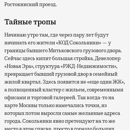
Ростокинский проезд.
Тайные тропы
Начинаю утро там, где через пару лет будут
начинать его жители «КОД Сокольники» — у
границы бывшего Митьковского грузового двора.
Сейчас здесь кипит большая стройка. Девелопер
«Новая Эра», структура «РЖД-Недвижимости»,
превращает бывший грузовой двор в семейный
жилой квартал. Здесь появится не «еще один ЖК»,
а полноценный кластер с жильем, современными
офисами и торговой галереей. Так когда-то на
карте Москвы только намечались точки, из
которых потом выросли самые желанные адреса
города. Сокольники явно претендуют на то же
место в этом списке, просто в гораздо больших