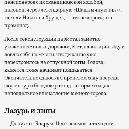
пенсионеров с их скандинавской ходьбой,
наконец, через легендарную «Шашлычную 1957»,
где ели Никсон и Хрущев, — это не дорога, это
променад.
После реконструкции парк стал заметно
ухоженнее: новые дорожки, свет, навигация. Иду и
ловлю себя на мысли, что дыхание уже
перестроилось на отпускной ритм. Голова,
кажется, тоже начинает поддаваться.
Окончательно сдаюсь в Сиреневом саду посреди
скульптур и беседок-ротонд, которые создают
неподдельное впечатление южного города.
Лазурь и липы
— Да ну этот Бодрум! Цены космос, и там одни