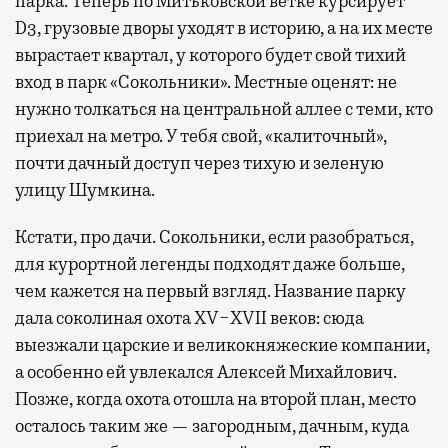
парка. Теперь по Митьковской ветке курсирует
D3, грузовые дворы уходят в историю, а на их месте
вырастает квартал, у которого будет свой тихий
вход в парк «Сокольники». Местные оценят: не
нужно толкаться на центральной аллее с теми, кто
приехал на метро. У тебя свой, «калиточный»,
почти дачный доступ через тихую и зеленую
улицу Шумкина.
Кстати, про дачи. Сокольники, если разобраться,
для курортной легенды подходят даже больше,
чем кажется на первый взгляд. Название парку
дала соколиная охота XV−XVII веков: сюда
выезжали царские и великокняжеские компании,
а особенно ей увлекался Алексей Михайлович.
Позже, когда охота отошла на второй план, место
осталось таким же — загородным, дачным, куда