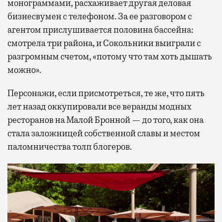
монограммами, расхаживает другая деловая
бизнесвумен с телефоном. За ее разговором с
агентом прислушивается половина бассейна:
смотрела три района, и Сокольники выиграли с
разгромным счетом, «потому что там хоть дышать
можно».
Персонажи, если присмотреться, те же, что пять
лет назад оккупировали все веранды модных
ресторанов на Малой Бронной — до того, как она
стала заложницей собственной славы и местом
паломничества толп блогеров.