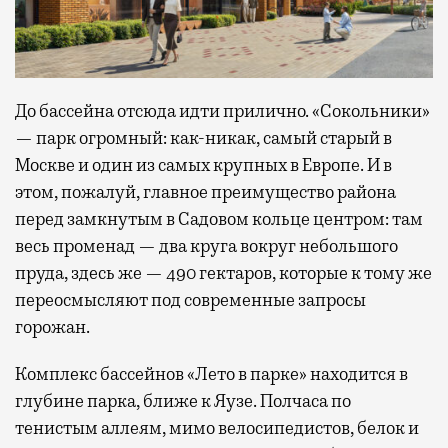
До бассейна отсюда идти прилично. «Сокольники»
— парк огромный: как-никак, самый старый в
Москве и один из самых крупных в Европе. И в
этом, пожалуй, главное преимущество района
перед замкнутым в Садовом кольце центром: там
весь променад — два круга вокруг небольшого
пруда, здесь же — 490 гектаров, которые к тому же
переосмысляют под современные запросы
горожан.
Комплекс бассейнов «Лето в парке» находится в
глубине парка, ближе к Яузе. Полчаса по
тенистым аллеям, мимо велосипедистов, белок и