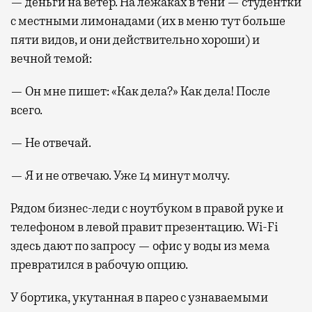
— деньги на ветер. На лежаках в тени — студентки
с местными лимонадами (их в меню тут больше
пяти видов, и они действительно хороши) и
вечной темой:
— Он мне пишет: «Как дела?» Как дела! После
всего.
— Не отвечай.
— Я и не отвечаю. Уже 14 минут молчу.
Рядом бизнес-леди с ноутбуком в правой руке и
телефоном в левой правит презентацию. Wi-Fi
здесь дают по запросу — офис у воды из мема
превратился в рабочую опцию.
У бортика, укутанная в парео с узнаваемыми