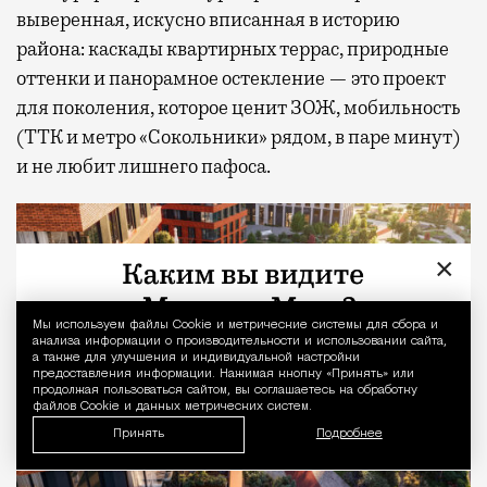
выверенная, искусно вписанная в историю
района: каскады квартирных террас, природные
оттенки и панорамное остекление — это проект
для поколения, которое ценит ЗОЖ, мобильность
(ТТК и метро «Сокольники» рядом, в паре минут)
и не любит лишнего пафоса.
×
Мы используем файлы Сookie и метрические системы для сбора и
Уведомление 
анализа информации о производительности и использовании сайта,
а также для улучшения и индивидуальной настройки
предоставления информации. Нажимая кнопку «Принять» или
продолжая пользоваться сайтом, вы соглашаетесь на обработку
файлов Cookie и данных метрических систем.
Принять
Подробнее