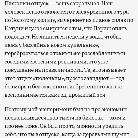
Пляжный отпуск — вещь сакральная. Наш
человек легко откажется от экскурсионного тура
по Золотому кольцу, вычеркнет из планов сплав по
Катуни и даже смирится с тем, что Париж опять
подождет. Но лишиться недели у воды, чтобы,
лежа у бассейна в новом купальнике,
перебрасываться с такими же расслабленными
соседями светскими репликами, это уже
покушение на права личности. Те, кто называет
этот отдых «тюленьим», просто завидуют — год
без моря и без законно приобретенного загара
воспринимается как год, прожитый зря.
Поэтому мой эксперимент был не про экономию
нескольких десятков тысяч на билетах — хотя и
про нее тоже. Он был про то, можно ли убедить
себя, что ты в отпуске, когда за деревьями шумит