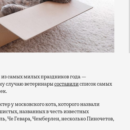
ому случаю ветеринары
составили
список самых
ек.
тер у московского кота, которого назвали
истых, названных в честь известных
ль, Че Гевара, Чемберлен, несколько Пиночетов,