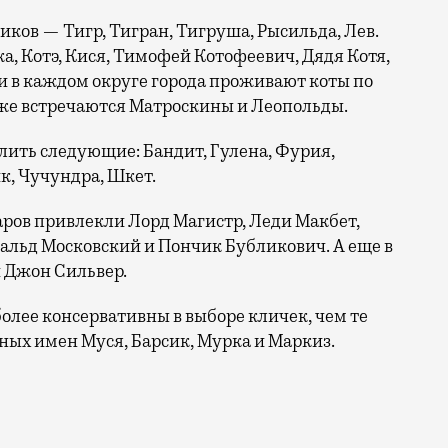
иков — Тигр, Тигран, Тигруша, Рысильда, Лев.
а, Котэ, Кися, Тимофей Котофеевич, Дядя Котя,
ти в каждом округе города проживают коты по
еже встречаются Матроскины и Леопольды.
ить следующие: Бандит, Гулена, Фурия,
к, Чучундра, Шкет.
ров привлекли Лорд Магистр, Леди Макбет,
альд Московский и Пончик Бубликович. А еще в
и Джон Сильвер.
олее консервативны в выборе кличек, чем те
рных имен Муся, Барсик, Мурка и Маркиз.
самых милых праздников года — Всемирный день кошек