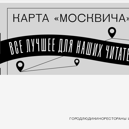
ГОРОД
ЛЮДИ
КИНО
РЕСТОРАНЫ 