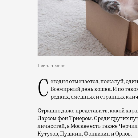
1 мин. чтения
Сегодня отмечается, пожалуй, один из самых милых праздников года —
Всемирный день кошек. И по так
редких, смешных и странных клич
Страшно даже представить, какой харак
Ларсом фон Триером. Среди других пуш
личностей, в Москве есть также Черчил
Кутузов, Пушкин, Фонвизин и Орлов.