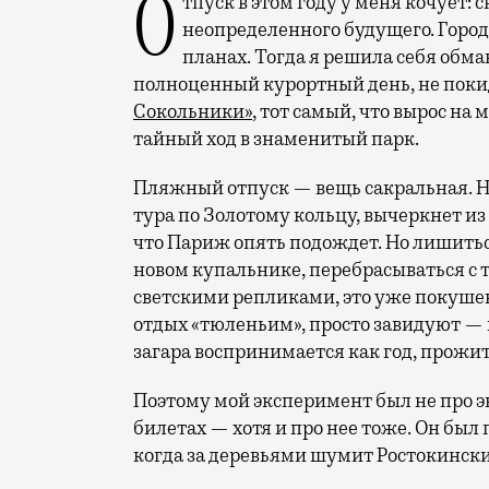
Отпуск в этом году у меня кочует: сначала переехал на август, потом в область
неопределенного будущего. Город
планах. Тогда я решила себя обм
полноценный курортный день, не покид
Сокольники»
, тот самый, что вырос на
тайный ход в знаменитый парк.
Пляжный отпуск — вещь сакральная. Н
тура по Золотому кольцу, вычеркнет из
что Париж опять подождет. Но лишиться
новом купальнике, перебрасываться с
светскими репликами, это уже покушени
отдых «тюленьим», просто завидуют — 
загара воспринимается как год, прожит
Поэтому мой эксперимент был не про э
билетах — хотя и про нее тоже. Он был п
когда за деревьями шумит Ростокински