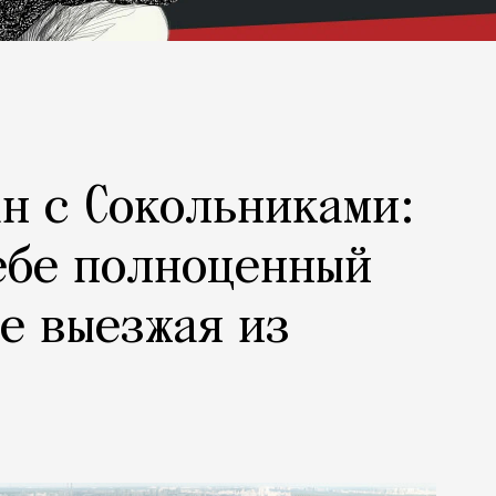
н с Сокольниками:
ебе полноценный
не выезжая из