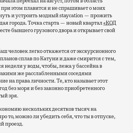
 при этом плавится и не спрашивает о моих
ануть и устроить модный staycation — прожить
ая города. Точка старта — новый квартал
«КОД
 месте бывшего грузового двора и открывает свой
аш человек легко откажется от экскурсионного
 планов сплав по Катуни и даже смирится с тем,
 недели у воды, чтобы, лежа у бассейна в
 такими же расслабленными соседями
е на права личности. Те, кто называет этот
год без моря и без законно приобретенного
ый зря.
кономию нескольких десятков тысяч на
ро то, можно ли убедить себя, что ты в отпуске,
й проезд.