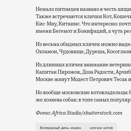
Немало питомцев названо в честь хищн
Также встречаются клички Кот, Кошечк
Кис-Мяу, Киткинс. Что интересно: поч
имени Бегемот и Бонифаций, а чуть р
Из весьма обидных кличек можно выдел
Охламон, Чудовище, Дуреша, Косоглази
Из длинных кличек внимание ветерина
Капитан Пирожок, Доза Радости, Арчиб
Москве живут Модест Петрович Тесак 
Но вообще московские котовладельцы б
же хозяева собак: в топе самых популя
Фото: Africa Studio/shutterstock.com
Сегодня отмечается, пожалуй, один из 
Всемирный день кошек
клички котов