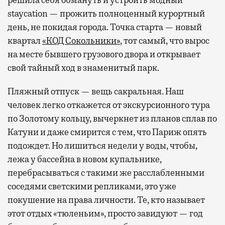
решила себя обмануть и устроить модный
staycation — прожить полноценный курортный
день, не покидая города. Точка старта — новый
квартал
«КОД Сокольники»
, тот самый, что вырос
на месте бывшего грузового двора и открывает
свой тайный ход в знаменитый парк.
Пляжный отпуск — вещь сакральная. Наш
человек легко откажется от экскурсионного тура
по Золотому кольцу, вычеркнет из планов сплав по
Катуни и даже смирится с тем, что Париж опять
подождет. Но лишиться недели у воды, чтобы,
лежа у бассейна в новом купальнике,
перебрасываться с такими же расслабленными
соседями светскими репликами, это уже
покушение на права личности. Те, кто называет
этот отдых «тюленьим», просто завидуют — год