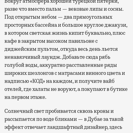
Вокруг атмосфера хорошей турецкой пятерки,
разве что вместо пальм — вековые липы и сосны.
Под открытым небом — два прямоугольных
просторных бассейна и большое круглое джакузи,
в котором светская жизнь кипит буквально, плюс
кафе в закрытом высоком павильоне с
диджейским пультом, откуда весь день льется
ненавязчивый лаундж. Добавьте сюда рябь
голубой воды, аккуратно расставленные ряды
широких шезлонгов с матрасами винного цвета и
надписью «КОД» на каждом, и получите вайб
отелей, где халаты не воруют, а покупают в бутике
на первом этаже.
Солнечный свет пробивается сквозь кроны и
рассыпается по воде бликами — в Дубае за такой
эффект отвечает ландшафтный дизайнер, здесь