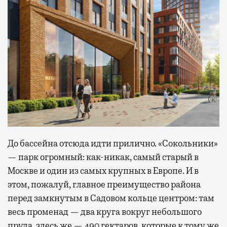
До бассейна отсюда идти прилично. «Сокольники»
— парк огромный: как-никак, самый старый в
Москве и один из самых крупных в Европе. И в
этом, пожалуй, главное преимущество района
перед замкнутым в Садовом кольце центром: там
весь променад — два круга вокруг небольшого
пруда, здесь же — 490 гектаров, которые к тому же