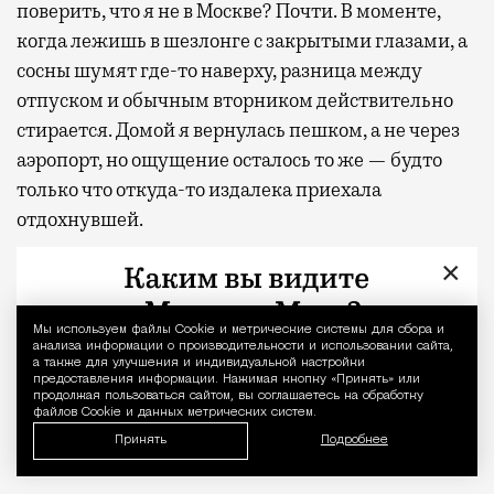
поверить, что я не в Москве? Почти. В моменте,
когда лежишь в шезлонге с закрытыми глазами, а
сосны шумят где-то наверху, разница между
отпуском и обычным вторником действительно
стирается. Домой я вернулась пешком, а не через
аэропорт, но ощущение осталось то же — будто
только что откуда-то издалека приехала
отдохнувшей.
×
С проектной декларацией можно ознакомиться по
ссылке
.
Мы используем файлы Сookie и метрические системы для сбора и
Уведомление 
анализа информации о производительности и использовании сайта,
Фото:
пресс-служба девелоперской компании
а также для улучшения и индивидуальной настройки
«Новая Эра» и пресс-служба АНО «Развитие
предоставления информации. Нажимая кнопку «Принять» или
продолжая пользоваться сайтом, вы соглашаетесь на обработку
парков»
файлов Cookie и данных метрических систем.
Принять
Подробнее
Отпуск в этом году у меня кочует: сначала пе
Реклама