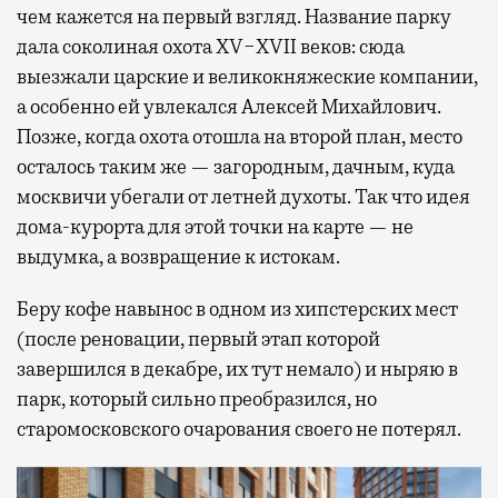
чем кажется на первый взгляд. Название парку
дала соколиная охота XV−XVII веков: сюда
выезжали царские и великокняжеские компании,
а особенно ей увлекался Алексей Михайлович.
Позже, когда охота отошла на второй план, место
осталось таким же — загородным, дачным, куда
москвичи убегали от летней духоты. Так что идея
дома-курорта для этой точки на карте — не
выдумка, а возвращение к истокам.
Беру кофе навынос в одном из хипстерских мест
(после реновации, первый этап которой
завершился в декабре, их тут немало) и ныряю в
парк, который сильно преобразился, но
старомосковского очарования своего не потерял.