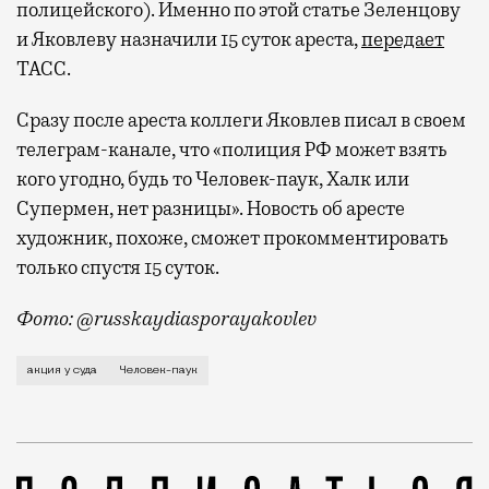
полицейского). Именно по этой статье Зеленцову
и Яковлеву назначили 15 суток ареста,
передает
ТАСС.
Сразу после ареста коллеги Яковлев писал в своем
телеграм-канале, что «полиция РФ может взять
кого угодно, будь то Человек-паук, Халк или
Супермен, нет разницы». Новость об аресте
художник, похоже, сможет прокомментировать
только спустя 15 суток.
Фото: @russkaydiasporayakovlev
Позавчера в Верховном суде рассматривалась кассац
акция у суда
Человек-паук