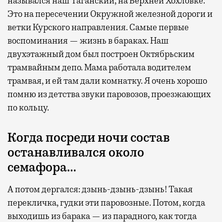
назывался наш Таганский, на Верхней Хохловке.
Это на пересечении Окружной железной дороги и
Современный путешественник часто берет
ветки Курского направления. Самые первые
с собой не только чемодан, но и ноутбук.
воспоминания — жизнь в бараках. Наш
А ожидание рейса все чаще превращается
двухэтажный дом был построен Октябрьским
не в потерянное время, а в возможность
трамвайным депо. Мама работала водителем
спокойно закончить дела или спланировать
трамвая, и ей там дали комнатку. Я очень хорошо
активности в путешествии, например
помню из детства звуки паровозов, проезжающих
забронировать нужные билеты и рестораны.
по кольцу.
Когда посреди ночи состав
Бизнес-зал становится местом, где можно
останавливался около
провести переговоры, поработать или просто
семафора…
выпить кофе, наблюдая сквозь панорамные
окна за тем, как взлетают и садятся
А потом дергался: дзынь-дзынь-дзынь! Такая
самолеты. В Москве нет недостатка
перекличка, гудки эти паровозные. Потом, когда
в лаунжах. В аэропортах их обычно
выходишь из барака — из парадного, как тогда
несколько — в разных зонах воздушных