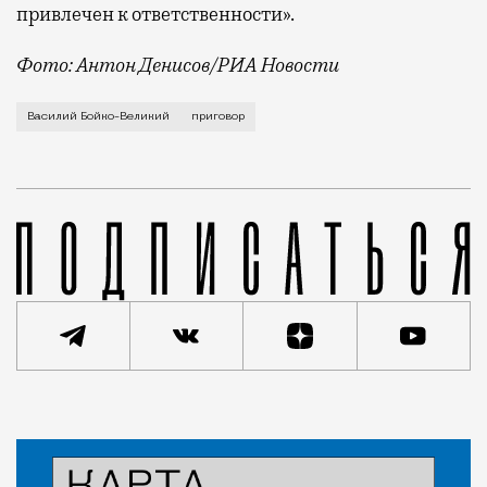
привлечен к ответственности».
Фото: Антон Денисов/РИА Новости
Против Бойко-Великого было возбуждено несколько д
Василий Бойко-Великий
приговор
Статья
Николай Спиридонов
Город