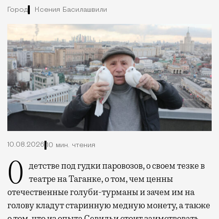
Город
Ксения Басилашвили
10.08.2026
10 мин. чтения
О детстве под гудки паровозов, о своем тезке в
театре на Таганке, о том, чем ценны
отечественные голуби-турманы и зачем им на
голову кладут старинную медную монету, а также
о том, что из опыта Севильи стоит заимствовать