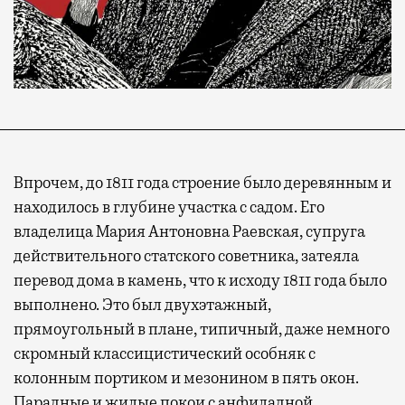
Впрочем, до 1811 года строение было деревянным и
находилось в глубине участка с садом. Его
владелица Мария Антоновна Раевская, супруга
действительного статского советника, затеяла
перевод дома в камень, что к исходу 1811 года было
выполнено. Это был двухэтажный,
прямоугольный в плане, типичный, даже немного
скромный классицистический особняк с
колонным портиком и мезонином в пять окон.
Парадные и жилые покои с анфиладной