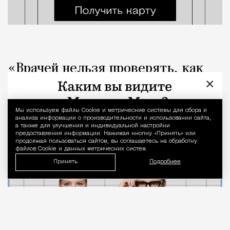
«Врачей нельзя проверять, как
×
общепит». Коллеги вступились за
стоматолога после выпуска Лены
Мы используем файлы Сookie и метрические системы для сбора и
Уведомление 
Летучей
анализа информации о производительности и использовании сайта,
а также для улучшения и индивидуальной настройки
предоставления информации. Нажимая кнопку «Принять» или
продолжая пользоваться сайтом, вы соглашаетесь на обработку
Город
Кирилл Романов
файлов Cookie и данных метрических систем.
Принять
Подробнее