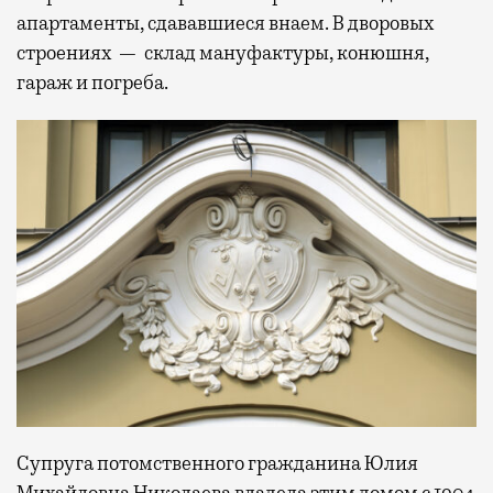
апартаменты, сдававшиеся внаем. В дворовых
строениях — склад мануфактуры, конюшня,
гараж и погреба.
Супруга потомственного гражданина Юлия
Михайловна Николаева владела этим домом с 1904