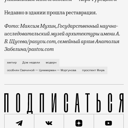
Недавно в здании прошла реставрация.
Фото: Максим Мухин, Государственный научно-
исследовательский музей архитектуры имени А.
В. Щусева/pasyvu.com, семейный архив Анатолия
Забелина/pastvu.com
История каменного строения в Мещанской слободе —
ампир
Дом недели
модерн
особняк Свечиной — Циммерман — Моргунова
проспект Мира