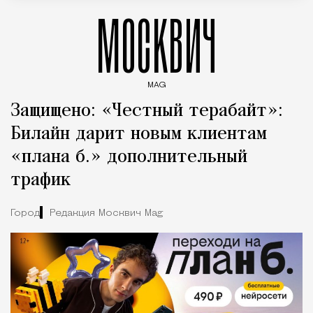
МОСКВИЧ
MAG
Введите ключевые слова для поиска статей
Защищено: «Честный терабайт»:
Билайн дарит новым клиентам
«плана б.» дополнительный
трафик
Город
Редакция Москвич Mag