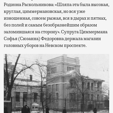
Родиона Раскольникова: «Шляпа эта была высокая,
круглая, циммермановская, но вся уже
изношенная, совсем рыжая, вся в дырах и пятнах,
без полей и самым безобразнейшим образом
заломившаяся на сторону». Супруга Циммермана
Софья (Сюзанна) Федоровна держала магазин
головных уборов на Невском проспекте.