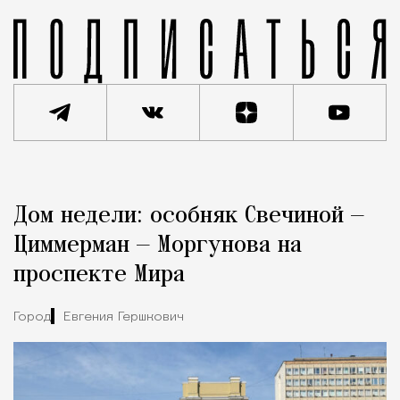
Реклама
Редакция Москвич Mag
Дом недели: особняк Свечиной —
Город
Циммерман — Моргунова на
проспекте Мира
Город
Евгения Гершкович