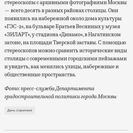
стереоскопы с архивными фотографиями Москвы
— всего десять в разных районах столицы. Они
появились на набережной около дома культуры
«ГЭС-2», на бульваре Братьев Весниных у музея
«ЗИЛАРТ», у стадиона «Динамо», в Нагатинском
затоне, на площади Тверской заставы. С помощью
стереоскопов можно сравнить исторические виды
столицы с современными городскими пейзажами
и увидеть, как менялись улицы, набережные и
общественные пространства.
Фото: пресс-служба Департамента
градостроительной политики города Москвы
В этом году профессиональный праздник День строи
День строителя