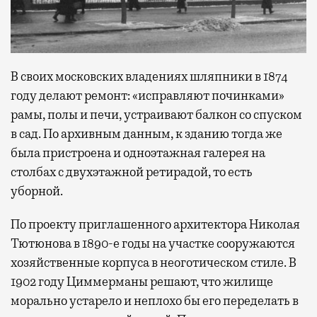
В своих московских владениях шляпники в 1874
году делают ремонт: «исправляют починками»
рамы, полы и печи, устраивают балкон со спуском
в сад. По архивным данным, к зданию тогда же
была пристроена и одноэтажная галерея на
столбах с двухэтажной ретирадой, то есть
уборной.
По проекту приглашенного архитектора Николая
Тютюнова в 1890-е годы на участке сооружаются
хозяйственные корпуса в неоготическом стиле. В
1902 году Циммерманы решают, что жилище
морально устарело и неплохо бы его переделать в