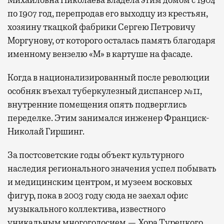
по 1907 год, перепродав его выходцу из крестьян,
хозяину ткацкой фабрики Сергею Петровичу
Моргунову, от которого осталась память благодаря
именному вензелю «М» в картуше на фасаде.
Когда в национализированный после революции
особняк въехал туберкулезный диспансер №11,
внутренние помещения опять подверглись
переделке. Этим занимался инженер Франциск-
Николай Гиршинг.
За постсоветские годы объект культурного
наследия регионального значения успел побывать
и медицинским центром, и музеем восковых
фигур, пока в 2003 году сюда не заехал офис
музыкального коллектива, известного
уникальным многоголосием — Хора Турецкого.