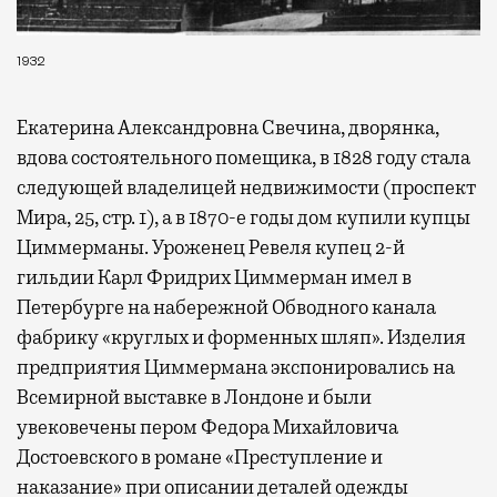
1932
Екатерина Александровна Свечина, дворянка,
вдова состоятельного помещика, в 1828 году стала
следующей владелицей недвижимости (проспект
Мира, 25, стр. 1), а в 1870-е годы дом купили купцы
Циммерманы. Уроженец Ревеля купец 2-й
гильдии Карл Фридрих Циммерман имел в
Петербурге на набережной Обводного канала
фабрику «круглых и форменных шляп». Изделия
предприятия Циммермана экспонировались на
Всемирной выставке в Лондоне и были
увековечены пером Федора Михайловича
Достоевского в романе «Преступление и
наказание» при описании деталей одежды