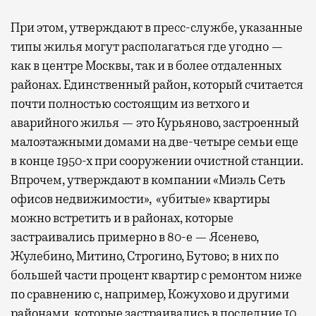
При этом, утверждают в пресс-службе, указанные
типы жилья могут располагаться где угодно —
как в центре Москвы, так и в более отдаленных
районах. Единственный район, который считается
почти полностью состоящим из ветхого и
аварийного жилья — это Курьяново, застроенный
малоэтажными домами на две-четыре семьи еще
в конце 1950-х при сооружении очистной станции.
Впрочем, утверждают в компании
«
Миэль Сеть
офисов недвижимости»,
«
убитые» квартиры
можно встретить и в
районах, которые
застраивались примерно в 80-е — Ясенево,
Жулебино, Митино, Строгино, Бутово; в них по
большей части процент квартир с ремонтом ниже
по сравнению с, например, Кожухово и другими
районами, которые застраивались в последние 10