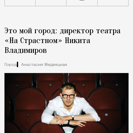
Реклама
Редакция Москвич Mag
Это мой город: директор театра
Город
«На Страстном» Никита
Владимиров
Город
Анастасия Медвецкая