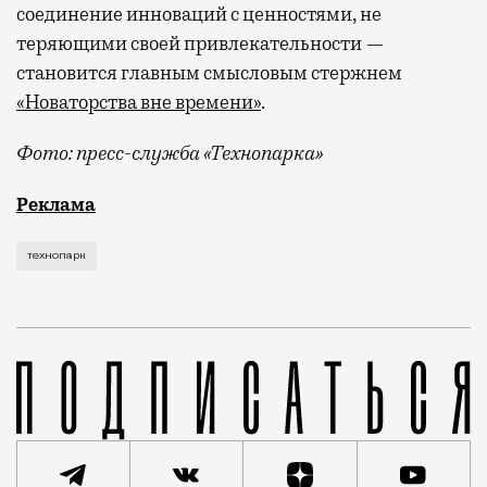
соединение инноваций с ценностями, не
теряющими своей привлекательности —
становится главным смысловым стержнем
«Новаторства вне времени»
.
Фото: пресс-служба «Технопарка»
Рекламные кампании техники редко выходят за рамк
Реклама
технопарк