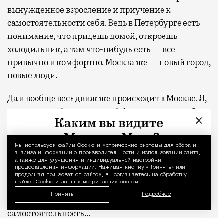
вынужденное взросление и приучение к
самостоятельности себя. Ведь в Петербурге есть
понимание, что придешь домой, откроешь
холодильник, а там что-нибудь есть — все
привычно и комфортно. Москва же — новый город,
новые люди.
Да и вообще весь движ же происходит в Москве. Я,
поступающий на актерский факультет, хотел быть
×
поближе к тому месту, где происходит все
основное. Поэтому переезд в Москву был
Мы используем файлы Сookie и метрические системы для сбора и
Уведомление 
рациональным расчетом.
анализа информации о производительности и использовании сайта,
а также для улучшения и индивидуальной настройки
предоставления информации. Нажимая кнопку «Принять» или
Воспоминания остались очень хорошие. Приезд на
продолжая пользоваться сайтом, вы соглашаетесь на обработку
файлов Cookie и данных метрических систем.
отборочные туры: ночной поезд, весенний
Принять
Подробнее
московский запах, все такое незнакомое, первая
самостоятельность…