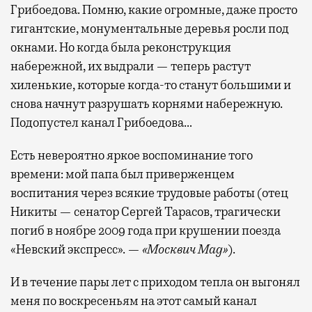
Грибоедова. Помню, какие огромные, даже просто
гигантские, монументальные деревья росли под
окнами. Но когда была реконструкция
набережной, их выдрали — теперь растут
хиленькие, которые когда-то станут большими и
снова начнут разрушать корнями набережную.
Подопустел канал Грибоедова…
Есть невероятно яркое воспоминание того
времени: мой папа был приверженцем
воспитания через всякие трудовые работы (отец
Никиты — сенатор Сергей Тарасов, трагически
погиб в ноябре 2009 года при крушении поезда
«Невский экспресс». —
«Москвич Mag»
).
И в течение пары лет с приходом тепла он выгонял
меня по воскресеньям на этот самый канал