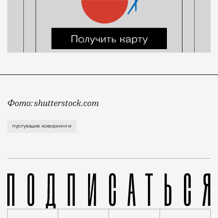
Фото: shutterstock.com
Популярность съемных рабочих мест упала практичес
пустующие коворкинги