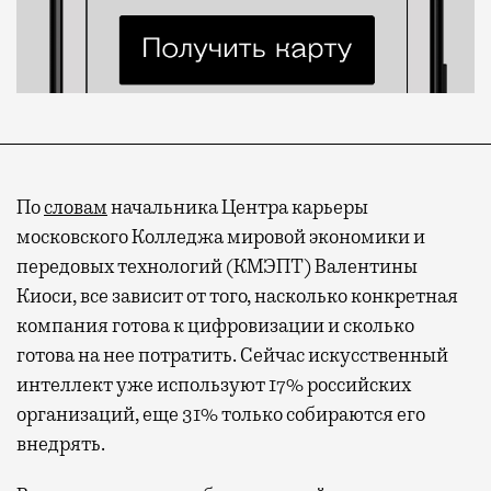
По
словам
начальника Центра карьеры
Современный путешественник часто берет
московского Колледжа мировой экономики и
с собой не только чемодан, но и ноутбук.
передовых технологий (КМЭПТ) Валентины
А ожидание рейса все чаще превращается
Киоси, все зависит от того, насколько конкретная
не в потерянное время, а в возможность
компания готова к цифровизации и сколько
спокойно закончить дела или спланировать
готова на нее потратить. Сейчас искусственный
активности в путешествии, например
интеллект уже используют 17% российских
забронировать нужные билеты и рестораны.
организаций, еще 31% только собираются его
внедрять.
Бизнес-зал становится местом, где можно