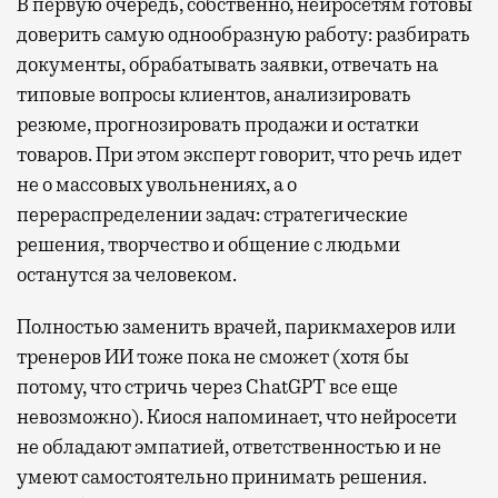
В первую очередь, собственно, нейросетям готовы
провести переговоры, поработать или просто
доверить самую однообразную работу: разбирать
выпить кофе, наблюдая сквозь панорамные
документы, обрабатывать заявки, отвечать на
окна за тем, как взлетают и садятся
типовые вопросы клиентов, анализировать
самолеты. В Москве нет недостатка
резюме, прогнозировать продажи и остатки
в лаунжах. В аэропортах их обычно
товаров. При этом эксперт говорит, что речь идет
несколько — в разных зонах воздушных
не о массовых увольнениях, а о
гаваней. На некоторых вокзалах — тоже.
перераспределении задач: стратегические
Лаунжи доступны на Ленинградском,
решения, творчество и общение с людьми
Павелецком, Казанском, Ярославском
останутся за человеком.
и Курском вокзалах.
Попасть в бизнес-залы
могут держатели карт Mir Supreme. Причем
Полностью заменить врачей, парикмахеров или
не только в столице. Всего доступно более
тренеров ИИ тоже пока не сможет (хотя бы
1000 бизнес-залов по всему миру.
потому, что стричь через ChatGPT все еще
невозможно). Киося напоминает, что нейросети
не обладают эмпатией, ответственностью и не
умеют самостоятельно принимать решения.