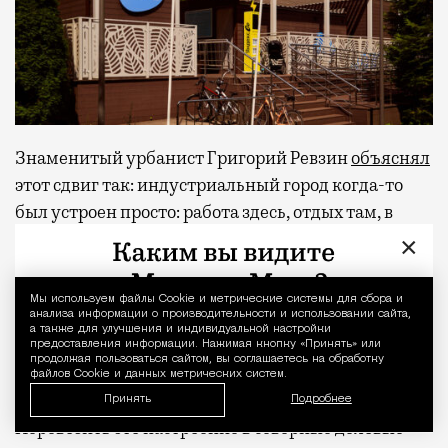
Знаменитый урбанист Григорий Ревзин
объяснял
этот сдвиг так: индустриальный город когда-то
был устроен просто: работа здесь, отдых там, в
специально выстроенных под это городах вроде
×
Сочи, Ялты и Ессентуков, куда советского человека
организованно вывозили по путевке и включали в
Мы используем файлы Сookie и метрические системы для сбора и
Уведомление 
отлаженный механизм-конвейер санаторного
анализа информации о производительности и использовании сайта,
а также для улучшения и индивидуальной настройки
быта. Под эту задачу работало все, от архитектуры
предоставления информации. Нажимая кнопку «Принять» или
продолжая пользоваться сайтом, вы соглашаетесь на обработку
до столовых и транспорта, а курортное настроение
файлов Cookie и данных метрических систем.
потом транслировали кино и цветные плакаты.
Принять
Подробнее
Перевозить это настроение в северные деловые