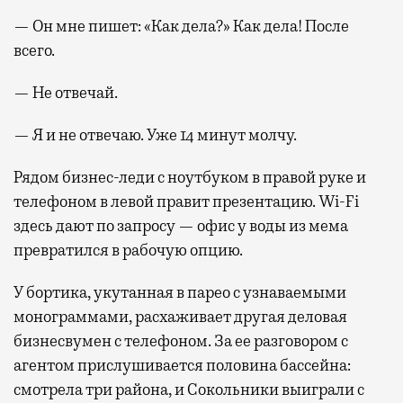
— Он мне пишет: «Как дела?» Как дела! После
всего.
— Не отвечай.
— Я и не отвечаю. Уже 14 минут молчу.
Рядом бизнес-леди с ноутбуком в правой руке и
телефоном в левой правит презентацию. Wi-Fi
здесь дают по запросу — офис у воды из мема
превратился в рабочую опцию.
У бортика, укутанная в парео с узнаваемыми
монограммами, расхаживает другая деловая
бизнесвумен с телефоном. За ее разговором с
агентом прислушивается половина бассейна:
смотрела три района, и Сокольники выиграли с