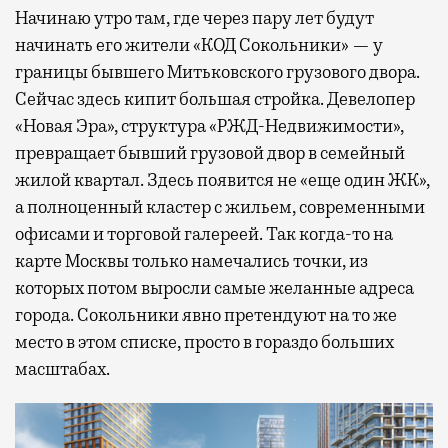
Начинаю утро там, где через пару лет будут
начинать его жители «КОД Сокольники» — у
границы бывшего Митьковского грузового двора.
Сейчас здесь кипит большая стройка. Девелопер
«Новая Эра», структура «РЖД-Недвижимости»,
превращает бывший грузовой двор в семейный
жилой квартал. Здесь появится не «еще один ЖК»,
а полноценный кластер с жильем, современными
офисами и торговой галереей. Так когда-то на
карте Москвы только намечались точки, из
которых потом выросли самые желанные адреса
города. Сокольники явно претендуют на то же
место в этом списке, просто в гораздо больших
масштабах.