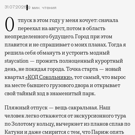
31.07.2026
9 мин. чтения
Отпуск в этом году у меня кочует: сначала
переехал на август, потом в область
неопределенного будущего. Город при этом
плавится и не спрашивает о моих планах. Тогда я
решила себя обмануть и устроить модный
staycation — прожить полноценный курортный
день, не покидая города. Точка старта — новый
квартал
«КОД Сокольники»
, тот самый, что вырос
на месте бывшего грузового двора и открывает
свой тайный ход в знаменитый парк.
Пляжный отпуск — вещь сакральная. Наш
человек легко откажется от экскурсионного тура
по Золотому кольцу, вычеркнет из планов сплав по
Катуни и даже смирится с тем, что Париж опять