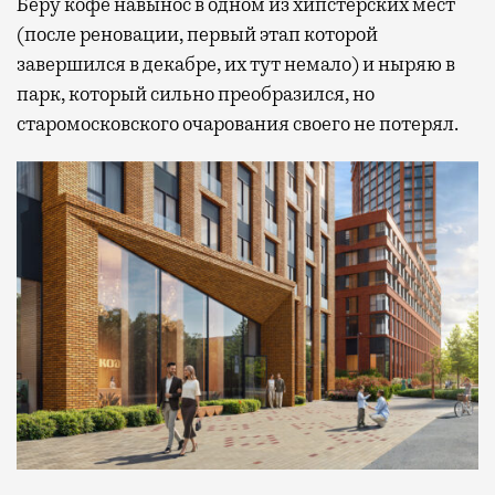
Беру кофе навынос в одном из хипстерских мест
(после реновации, первый этап которой
завершился в декабре, их тут немало) и ныряю в
парк, который сильно преобразился, но
старомосковского очарования своего не потерял.