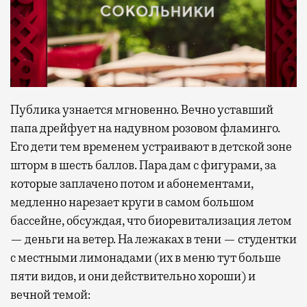
Публика узнается мгновенно. Вечно уставший
папа дрейфует на надувном розовом фламинго.
Его дети тем временем устраивают в детской зоне
шторм в шесть баллов. Пара дам с фигурами, за
которые заплачено потом и абонементами,
медленно нарезает круги в самом большом
бассейне, обсуждая, что биоревитализация летом
— деньги на ветер. На лежаках в тени — студентки
с местными лимонадами (их в меню тут больше
пяти видов, и они действительно хороши) и
вечной темой: