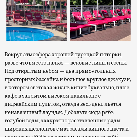
Вокруг атмосфера хорошей турецкой пятерки,
разве что вместо пальм — вековые липы и сосны.
Под открытым небом — два прямоугольных
просторных бассейна и большое круглое джакузи,
в котором светская жизнь кипит буквально, плюс
кафе в закрытом высоком павильоне с
диджейским пультом, откуда весь день льется
ненавязчивый лаундж. Добавьте сюда рябь
голубой воды, аккуратно расставленные ряды
широких шезлонгов с матрасами винного цвета и
надписью «КОД» на каждом, и получите вайб