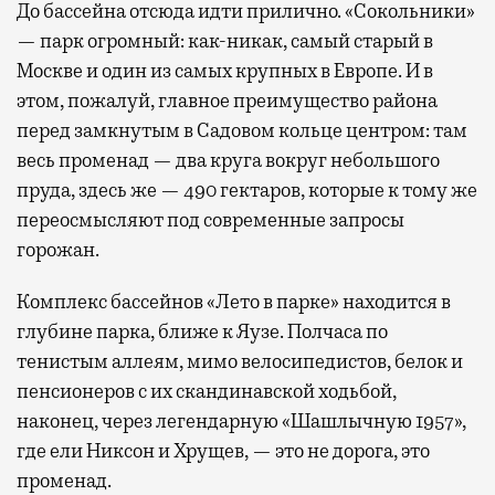
До бассейна отсюда идти прилично. «Сокольники»
— парк огромный: как-никак, самый старый в
Москве и один из самых крупных в Европе. И в
этом, пожалуй, главное преимущество района
перед замкнутым в Садовом кольце центром: там
весь променад — два круга вокруг небольшого
пруда, здесь же — 490 гектаров, которые к тому же
переосмысляют под современные запросы
горожан.
Комплекс бассейнов «Лето в парке» находится в
глубине парка, ближе к Яузе. Полчаса по
тенистым аллеям, мимо велосипедистов, белок и
пенсионеров с их скандинавской ходьбой,
наконец, через легендарную «Шашлычную 1957»,
где ели Никсон и Хрущев, — это не дорога, это
променад.