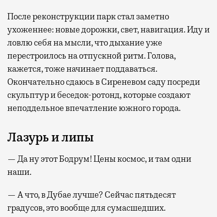
После реконструкции парк стал заметно
ухоженнее: новые дорожки, свет, навигация. Иду и
ловлю себя на мысли, что дыхание уже
перестроилось на отпускной ритм. Голова,
кажется, тоже начинает поддаваться.
Окончательно сдаюсь в Сиреневом саду посреди
скульптур и беседок-ротонд, которые создают
неподдельное впечатление южного города.
Лазурь и липы
— Да ну этот Бодрум! Цены космос, и там одни
наши.
— А что, в Дубае лучше? Сейчас пятьдесят
градусов, это вообще для сумасшедших.