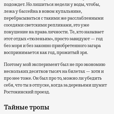
подождет. Но лишиться недели у воды, чтобы,
лежа у бассейна в новом купальнике,
перебрасываться с такими же расслабленными
соседями светскими репликами, это уже
покушение на права личности. Те, кто называет
этот отдых «тюленьим», просто завидуют — год
без моря и без законно приобретенного загара
воспринимается как год, прожитый зря.
Поэтому мой эксперимент был не про экономию
нескольких десятков тысяч на билетах — хотя и
про нее тоже. Он был про то, можно ли убедить
себя, что ты в отпуске, когда за деревьями шумит
Ростокинский проезд.
Тайные тропы