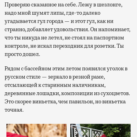
Проверяю сказанное на себе. Лежу в шезлонге,
надо мной шумят липы, где-то далеко
угадывается гул города — и этот гул, как ни
странно, добавляет удовольствия. Он напоминает,
что ты никуда не летел, не стоял на паспортном
контроле, не искал переходник для розетки. Ты
просто дошел.
Рядом с бассейном этим летом появился уголок в
русском стиле — зеркало в резной раме,
отсылающей к старинным наличникам,
деревянные лошадки, композиции из сухоцветов.
Это скорее виньетка, чем павильон, но виньетка
точная.