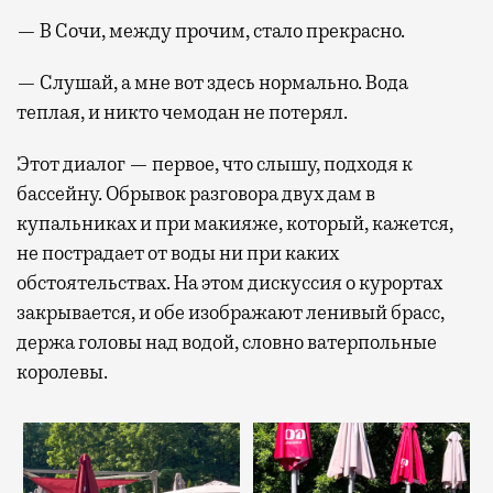
— В Сочи, между прочим, стало прекрасно.
— Слушай, а мне вот здесь нормально. Вода
теплая, и никто чемодан не потерял.
Этот диалог — первое, что слышу, подходя к
бассейну. Обрывок разговора двух дам в
купальниках и при макияже, который, кажется,
не пострадает от воды ни при каких
обстоятельствах. На этом дискуссия о курортах
закрывается, и обе изображают ленивый брасс,
держа головы над водой, словно ватерпольные
королевы.