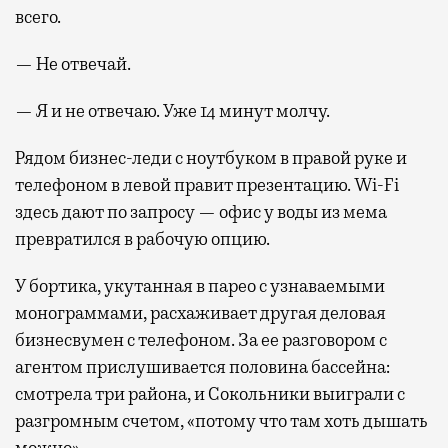
всего.
— Не отвечай.
— Я и не отвечаю. Уже 14 минут молчу.
Рядом бизнес-леди с ноутбуком в правой руке и
телефоном в левой правит презентацию. Wi-Fi
здесь дают по запросу — офис у воды из мема
превратился в рабочую опцию.
У бортика, укутанная в парео с узнаваемыми
монограммами, расхаживает другая деловая
бизнесвумен с телефоном. За ее разговором с
агентом прислушивается половина бассейна:
смотрела три района, и Сокольники выиграли с
разгромным счетом, «потому что там хоть дышать
можно».