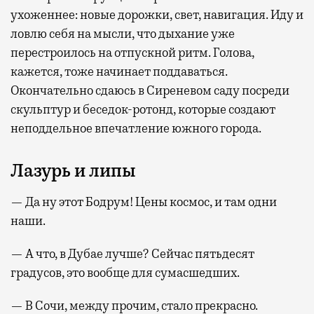
ухоженнее: новые дорожки, свет, навигация. Иду и
ловлю себя на мысли, что дыхание уже
перестроилось на отпускной ритм. Голова,
кажется, тоже начинает поддаваться.
Окончательно сдаюсь в Сиреневом саду посреди
скульптур и беседок-ротонд, которые создают
неподдельное впечатление южного города.
Лазурь и липы
— Да ну этот Бодрум! Цены космос, и там одни
наши.
— А что, в Дубае лучше? Сейчас пятьдесят
градусов, это вообще для сумасшедших.
— В Сочи, между прочим, стало прекрасно.