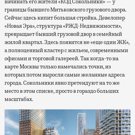
начинать его жители «КОД Сокольники» — у
границы бывшего Митьковского грузового двора.
Сейчас здесь кипит большая стройка. Девелопер
«Новая Эра», структура «РЖД-Недвижимости»,
превращает бывший грузовой двор в семейный
жилой квартал. Здесь появится не «еще один ЖК»,
а полноценный кластер с жильем, современными
офисами и торговой галереей. Так когда-то на
карте Москвы только намечались точки, из
которых потом выросли самые желанные адреса
города. Сокольники явно претендуют на то же
место в этом списке, просто в гораздо больших
масштабах.