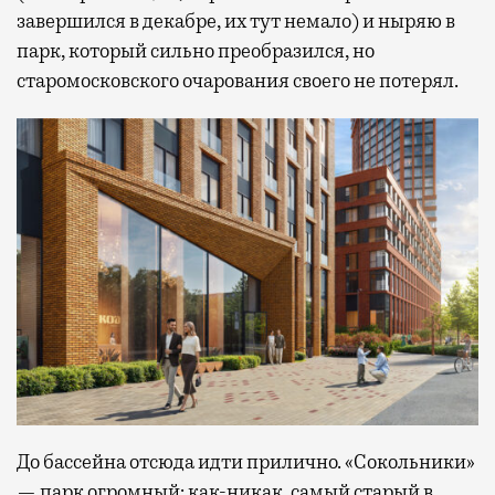
завершился в декабре, их тут немало) и ныряю в
парк, который сильно преобразился, но
старомосковского очарования своего не потерял.
До бассейна отсюда идти прилично. «Сокольники»
— парк огромный: как-никак, самый старый в