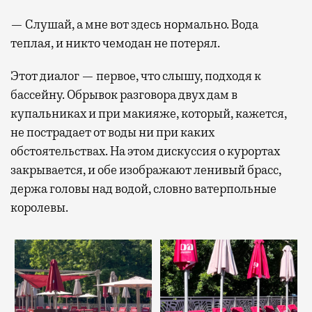
— Слушай, а мне вот здесь нормально. Вода
теплая, и никто чемодан не потерял.
Этот диалог — первое, что слышу, подходя к
бассейну. Обрывок разговора двух дам в
купальниках и при макияже, который, кажется,
не пострадает от воды ни при каких
обстоятельствах. На этом дискуссия о курортах
закрывается, и обе изображают ленивый брасс,
держа головы над водой, словно ватерпольные
королевы.