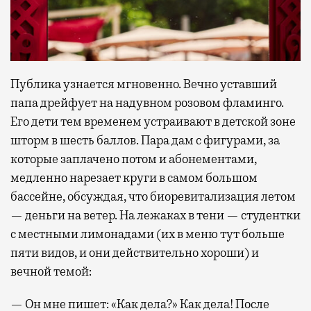
Публика узнается мгновенно. Вечно уставший
папа дрейфует на надувном розовом фламинго.
Его дети тем временем устраивают в детской зоне
шторм в шесть баллов. Пара дам с фигурами, за
которые заплачено потом и абонементами,
медленно нарезает круги в самом большом
бассейне, обсуждая, что биоревитализация летом
— деньги на ветер. На лежаках в тени — студентки
с местными лимонадами (их в меню тут больше
пяти видов, и они действительно хороши) и
вечной темой:
— Он мне пишет: «Как дела?» Как дела! После