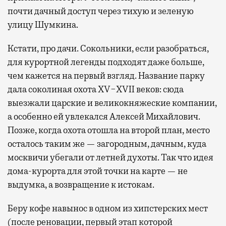
почти дачный доступ через тихую и зеленую
улицу Шумкина.
Кстати, про дачи. Сокольники, если разобраться,
для курортной легенды подходят даже больше,
чем кажется на первый взгляд. Название парку
дала соколиная охота XV−XVII веков: сюда
выезжали царские и великокняжеские компании,
а особенно ей увлекался Алексей Михайлович.
Позже, когда охота отошла на второй план, место
осталось таким же — загородным, дачным, куда
москвичи убегали от летней духоты. Так что идея
дома-курорта для этой точки на карте — не
выдумка, а возвращение к истокам.
Беру кофе навынос в одном из хипстерских мест
(после реновации, первый этап которой