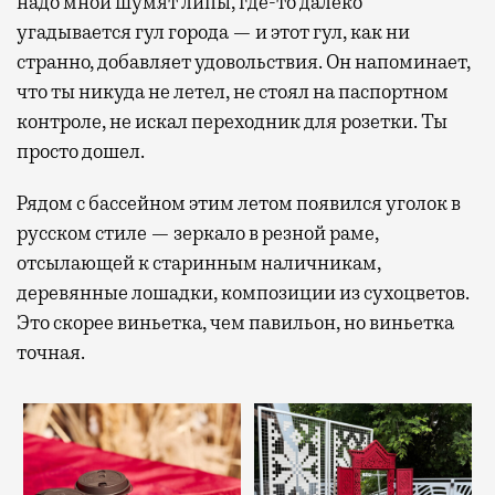
надо мной шумят липы, где-то далеко
угадывается гул города — и этот гул, как ни
странно, добавляет удовольствия. Он напоминает,
что ты никуда не летел, не стоял на паспортном
контроле, не искал переходник для розетки. Ты
просто дошел.
Рядом с бассейном этим летом появился уголок в
русском стиле — зеркало в резной раме,
отсылающей к старинным наличникам,
деревянные лошадки, композиции из сухоцветов.
Это скорее виньетка, чем павильон, но виньетка
точная.