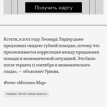
Кстати, в 2001 году Леонард Лаудер даже
предложил «индекс губной помады», потому что
прослеживается корреляция между продажами
помады и экономической ситуацией. Это было
после теракта 11 сентября и экономического
спада», — объясняет Урнова.
Фото: «Москвич Mag»
Удивительное дело, но выяснилось, что в Москве в 
продажи губной помады выросли