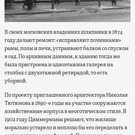
В своих московских владениях шляпники в 1874
году делают ремонт: «исправляют починками»
рамы, полы и печи, устраивают балкон со спуском
в сад. По архивным данным, к зданию тогда же
была пристроена и одноэтажная галерея на
столбах с двухэтажной ретирадой, то есть
уборной.
По проекту приглашенного архитектора Николая
Тютюнова в 1890-е годы на участке сооружаются
хозяйственные корпуса в неоготическом стиле. В
1902 году Циммерманы решают, что жилище
морально устарело и неплохо бы его переделать в