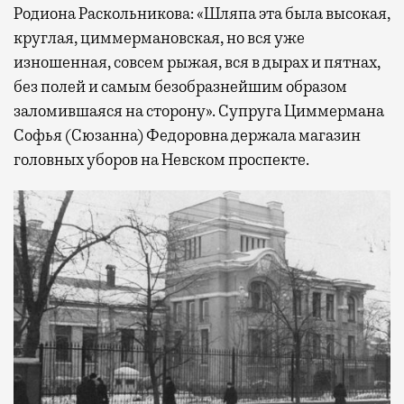
Родиона Раскольникова: «Шляпа эта была высокая,
круглая, циммермановская, но вся уже
изношенная, совсем рыжая, вся в дырах и пятнах,
без полей и самым безобразнейшим образом
заломившаяся на сторону». Супруга Циммермана
Софья (Сюзанна) Федоровна держала магазин
головных уборов на Невском проспекте.