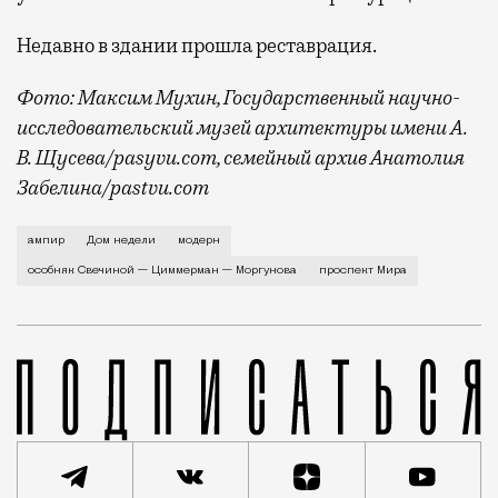
Недавно в здании прошла реставрация.
Фото: Максим Мухин, Государственный научно-
исследовательский музей архитектуры имени А.
В. Щусева/pasyvu.com, семейный архив Анатолия
Забелина/pastvu.com
История каменного строения в Мещанской слободе —
ампир
Дом недели
модерн
особняк Свечиной — Циммерман — Моргунова
проспект Мира