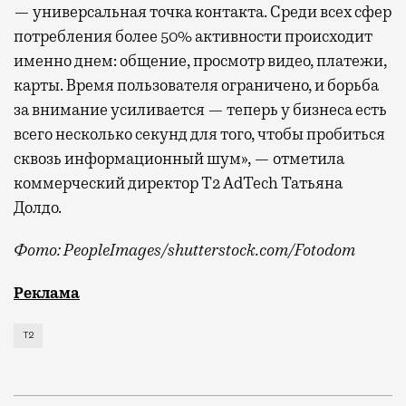
— универсальная точка контакта. Среди всех сфер
потребления более 50% активности происходит
именно днем: общение, просмотр видео, платежи,
карты. Время пользователя ограничено, и борьба
за внимание усиливается — теперь у бизнеса есть
всего несколько секунд для того, чтобы пробиться
сквозь информационный шум», — отметила
коммерческий директор Т2 AdTech Татьяна
Долдо.
Фото: PeopleImages/shutterstock.com/Fotodom
Мобильный оператор Т2 изучил модели интернет-потр
Реклама
Т2