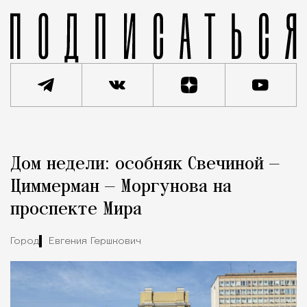
Реклама
Редакция Москвич Mag
Дом недели: особняк Свечиной —
Город
Циммерман — Моргунова на
проспекте Мира
Город
Евгения Гершкович