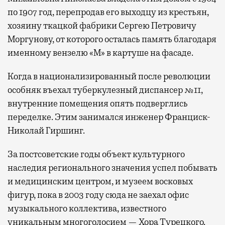
по 1907 год, перепродав его выходцу из крестьян,
хозяину ткацкой фабрики Сергею Петровичу
Моргунову, от которого осталась память благодаря
именному вензелю «М» в картуше на фасаде.
Когда в национализированный после революции
особняк въехал туберкулезный диспансер №11,
внутренние помещения опять подверглись
переделке. Этим занимался инженер Франциск-
Николай Гиршинг.
За постсоветские годы объект культурного
наследия регионального значения успел побывать
и медицинским центром, и музеем восковых
фигур, пока в 2003 году сюда не заехал офис
музыкального коллектива, известного
уникальным многоголосием — Хора Турецкого.