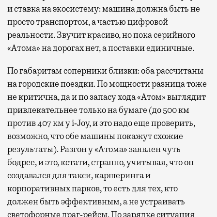
и ставка на экосистему: машина должна быть не
просто транспортом, а частью цифровой
реальности. Звучит красиво, но пока серийного
«Атома» на дорогах нет, а поставки единичные.
По габаритам соперники близки: оба рассчитаны
на городские поездки. По мощности разница тоже
не критична, да и по запасу хода «Атом» выглядит
привлекательнее только на бумаге (до 500 км
против 407 км у i‑Joy, и это надо еще проверить,
возможно, что обе машины покажут схожие
результаты). Разгон у «Атома» заявлен чуть
бодрее, и это, кстати, странно, учитывая, что он
создавался для такси, каршеринга и
корпоративных парков, то есть для тех, кто
должен быть эффективным, а не устраивать
светофорные драг‑рейсы. По зарядке ситуация