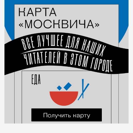
Город