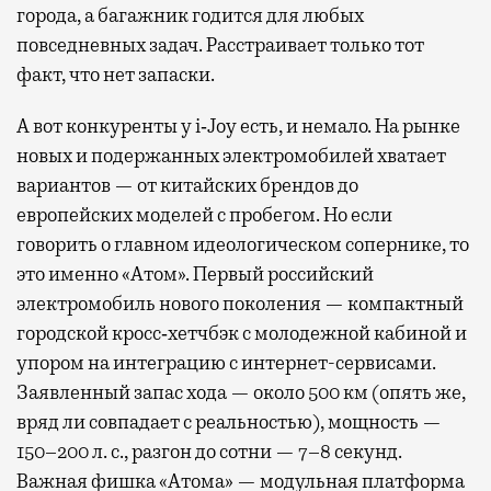
города, а багажник годится для любых
повседневных задач. Расстраивает только тот
факт, что нет запаски.
А вот конкуренты у i‑Joy есть, и немало. На рынке
новых и подержанных электромобилей хватает
вариантов — от китайских брендов до
европейских моделей с пробегом. Но если
говорить о главном идеологическом сопернике, то
это именно «Атом». Первый российский
электромобиль нового поколения — компактный
городской кросс‑хетчбэк с молодежной кабиной и
упором на интеграцию с интернет-сервисами.
Заявленный запас хода — около 500 км (опять же,
вряд ли совпадает с реальностью), мощность —
150–200 л. с., разгон до сотни — 7–8 секунд.
Важная фишка «Атома» — модульная платформа