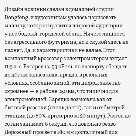
в лаунжах. В аэропортах их обычно
Дизайн новинки сделан в домашней студии
несколько — в разных зонах воздушных
Dongfeng, и художникам удалось нарисовать
гаваней. На некоторых вокзалах — тоже.
машину, которая нравится широкой аудитории —
Лаунжи доступны на Ленинградском,
у нее бодрый, городской облик. Ничего лишнего,
Павелецком, Казанском, Ярославском
без агрессивного футуризма, но и скукой здесь не
и Курском вокзалах.
Попасть в бизнес-залы
пахнет. Да, и характеристики не вялые. Этот
могут держатели карт Mir Supreme. Причем
компактный кроссовер с электромотором выдает
не только в столице. Всего доступно более
163 л. с. Батарея на 53 кВт·ч, по паспорту обещает
1000 бизнес-залов по всему миру.
до 407 км запаса хода, правда, в реальных
условиях, особенно зимой, эти цифры заметно
скромнее — в районе 250 км, что типично для
электромобилей. Зарядка возможна как от
бытовой розетки (очень долго), так и от быстрой
станции (до 80% примерно за 20 минут). Разгон до
сотни занимает 8 секунд, что довольно резво.
Дорожный просвет в 180 мм достаточный для