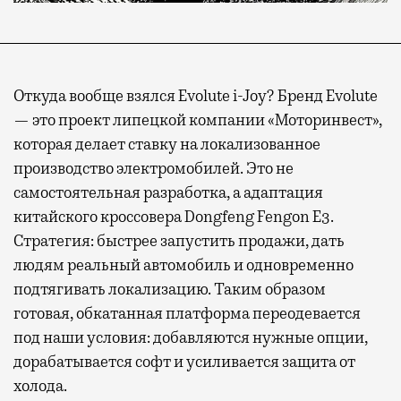
Современный путешественник часто берет
Откуда вообще взялся Evolute i-Joy? Бренд Evolute
с собой не только чемодан, но и ноутбук.
— это проект липецкой компании «Моторинвест»,
А ожидание рейса все чаще превращается
которая делает ставку на локализованное
не в потерянное время, а в возможность
производство электромобилей. Это не
спокойно закончить дела или спланировать
самостоятельная разработка, а адаптация
активности в путешествии, например
китайского кроссовера Dongfeng Fengon E3.
забронировать нужные билеты и рестораны.
Стратегия: быстрее запустить продажи, дать
людям реальный автомобиль и одновременно
подтягивать локализацию. Таким образом
Бизнес-зал становится местом, где можно
готовая, обкатанная платформа переодевается
провести переговоры, поработать или просто
под наши условия: добавляются нужные опции,
выпить кофе, наблюдая сквозь панорамные
дорабатывается софт и усиливается защита от
окна за тем, как взлетают и садятся
холода.
самолеты. В Москве нет недостатка