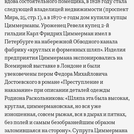
вдова состоятельного помещика, в 1828 году стала
следующей владелицей недвижимости (проспект
Мира, 25, стр. 1), а в 1870-е годы дом купили купцы
Циммерманы. Уроженец Ревеля купец 2-й
гильдии Карл Фридрих Циммерман имел в
Петербурге на набережной Обводного канала
фабрику «круглых и форменных шляп». Изделия
предприятия Циммермана экспонировались на
Всемирной выставке в Лондоне и были
увековечены пером Федора Михайловича
Достоевского в романе «Преступление и
наказание» при описании деталей одежды
Родиона Раскольникова: «Шляпа эта была высокая,
круглая, циммермановская, но вся уже
изношенная, совсем рыжая, вся в дырах и пятнах,
без полей и самым безобразнейшим образом
заломившаяся на сторону». Супруга Циммермана