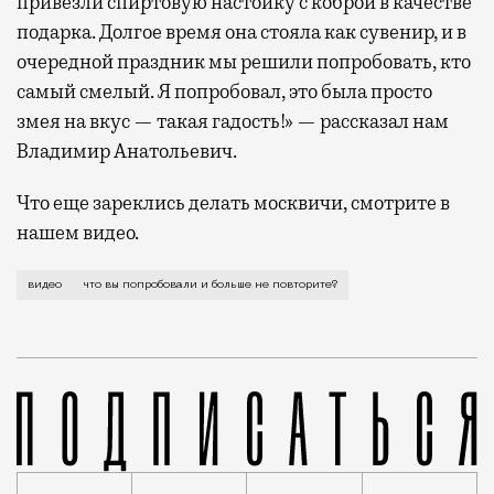
привезли спиртовую настойку с коброй в качестве
подарка. Долгое время она стояла как сувенир, и в
очередной праздник мы решили попробовать, кто
самый смелый. Я попробовал, это была просто
змея на вкус — такая гадость!» — рассказал нам
Владимир Анатольевич.
Что еще зареклись делать москвичи, смотрите в
нашем видео.
Чтобы понять уровень авантюризма москвичей, мы взя
видео
что вы попробовали и больше не повторите?