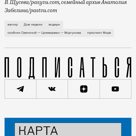
В. Щусева/pasyvu.com, семейный архив Анатолия
Забелина/pastvu.com
История каменного строения в Мещанской слободе —
ампир
Дом недели
модерн
особняк Свечиной — Циммерман — Моргунова
проспект Мира
Статья
Евгения Гершкович
Город