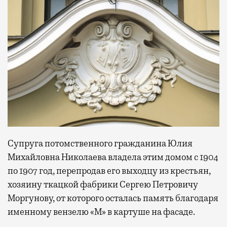
Супруга потомственного гражданина Юлия
Михайловна Николаева владела этим домом с 1904
по 1907 год, перепродав его выходцу из крестьян,
хозяину ткацкой фабрики Сергею Петровичу
Моргунову, от которого осталась память благодаря
именному вензелю «М» в картуше на фасаде.