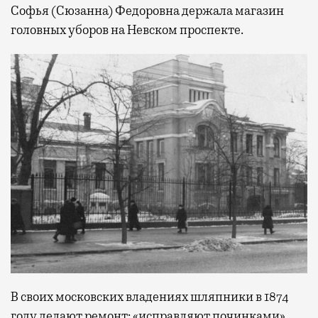
Софья (Сюзанна) Федоровна держала магазин
головных уборов на Невском проспекте.
В своих московских владениях шляпники в 1874
году делают ремонт: «исправляют починками»