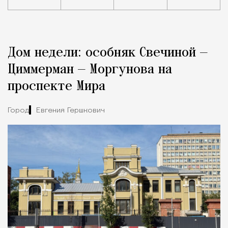
Реклама
Редакция Москвич Mag
Дом недели: особняк Свечиной —
Город
Циммерман — Моргунова на
проспекте Мира
Город
Евгения Гершкович