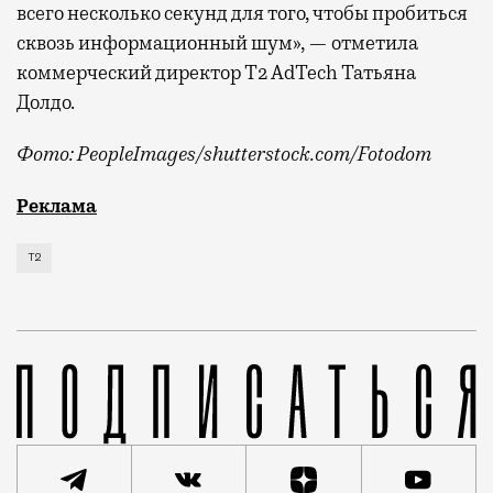
всего несколько секунд для того, чтобы пробиться
сквозь информационный шум», — отметила
коммерческий директор Т2 AdTech Татьяна
Долдо.
Фото: PeopleImages/shutterstock.com/Fotodom
Мобильный оператор Т2 изучил модели интернет-потр
Реклама
Т2