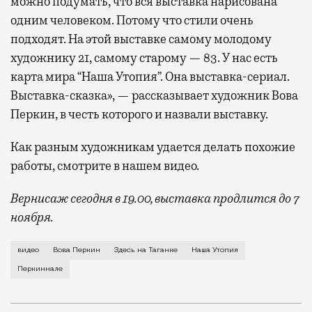
можно подумать, что вся выставка нарисована
одним человеком. Потому что стили очень
подходят. На этой выставке самому молодому
художнику 21, самому старому — 83. У нас есть
карта мира “Наша Утопия”. Она выставка-сериал.
Выставка-сказка», — рассказывает художник Вова
Перкин, в честь которого и назвали выставку.
Как разным художникам удается делать похожие
работы, смотрите в нашем видео.
Вернисаж сегодня в 19.00, выставка продлится до 7
ноября.
Сегодня в галерее «Здесь на Таганке», которой рук
видео
Вова Перкин
Здесь на Таганке
Наша Утопия
Перкиннале