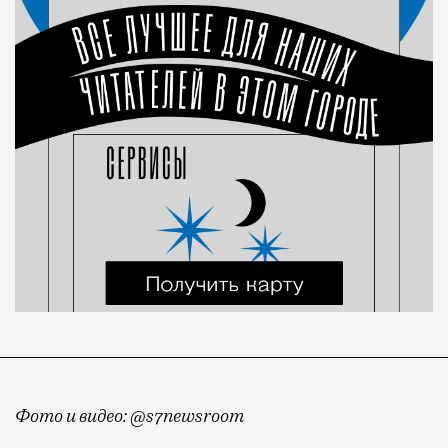
Фото и видео: @s7newsroom