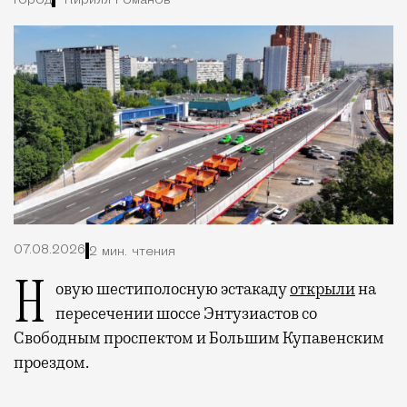
Город
Кирилл Романов
07.08.2026
2 мин. чтения
Новую шестиполосную эстакаду
открыли
на
пересечении шоссе Энтузиастов со
Свободным проспектом и Большим Купавенским
проездом.