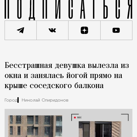
Реклама
Редакция Москвич Mag
Бесстрашная девушка вылезла из
Город
окна и занялась йогой прямо на
крыше соседского балкона
Город
Николай Спиридонов