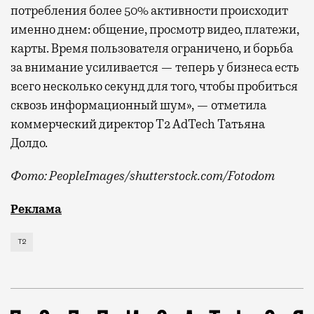
потребления более 50% активности происходит
именно днем: общение, просмотр видео, платежи,
карты. Время пользователя ограничено, и борьба
за внимание усиливается — теперь у бизнеса есть
всего несколько секунд для того, чтобы пробиться
сквозь информационный шум», — отметила
коммерческий директор Т2 AdTech Татьяна
Долдо.
Фото: PeopleImages/shutterstock.com/Fotodom
Мобильный оператор Т2 изучил модели интернет-потр
Реклама
Т2