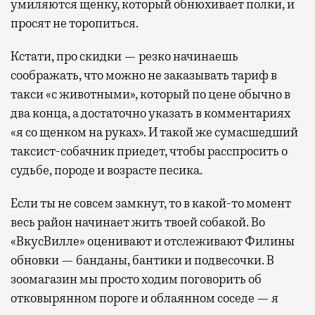
умиляются щенку, который обнюхивает полки, и
просят не торопиться.
Кстати, про скидки — резко начинаешь
соображать, что можно не заказывать тариф в
такси «с животными», который по цене обычно в
два конца, а достаточно указать в комментариях
«я со щенком на руках». И такой же сумасшедший
таксист-собачник приедет, чтобы расспросить о
судьбе, породе и возрасте песика.
Если ты не совсем замкнут, то в какой-то момент
весь район начинает жить твоей собакой. Во
«ВкусВилле» оценивают и отслеживают Филины
обновки — банданы, бантики и подвесочки. В
зоомагазин мы просто ходим поговорить об
отковырянном пороге и облаянном соседе — я