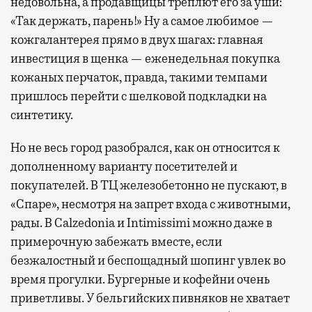
недовольна, а продавщицы треплют его за уши:
«Так держать, парень!» Ну а самое любимое —
кожгалантерея прямо в двух шагах: главная
инвестиция в щенка — еженедельная покупка
кожаных перчаток, правда, такими темпами
пришлось перейти с шелковой подкладки на
синтетику.
Но не весь город разобрался, как он относится к
дополненному варианту посетителей и
покупателей. В ТЦ железобетонно не пускают, в
«Спаре», несмотря на запрет входа с животными,
рады. В Calzedonia и Intimissimi можно даже в
примерочную забежать вместе, если
безжалостный и беспощадный шопинг увлек во
время прогулки. Бургерные и кофейни очень
приветливы. У бельгийских пивняков не хватает