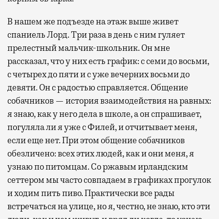
В нашем же подъезде на этаж выше живет
спаниель Лорд. Три раза в день с ним гуляет
прелестный мальчик-школьник. Он мне
рассказал, что у них есть график: с семи до восьми,
с четырех до пяти и с уже вечерних восьми до
девяти. Он с радостью справляется. Общение
собачников — история взаимодействия на равных:
я знаю, как у него дела в школе, а он спрашивает,
погуляла ли я уже с Филей, и отчитывает меня,
если еще нет. При этом общение собачников
обезличено: всех этих людей, как и они меня, я
узнаю по питомцам. Со ржавым ирландским
сеттером мы часто совпадаем в графиках прогулок
и ходим пить пиво. Практически все рады
встречаться на улице, но я, честно, не знаю, кто эти