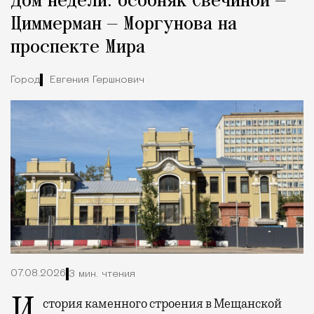
Дом недели: особняк Свечиной —
Город
Циммерман — Моргунова на
проспекте Мира
Город
Евгения Гершкович
07.08.2026
3 мин. чтения