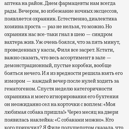
аптека на район. Днем фармацевты нам всегда
рады. Вечером, во избежание ночных эксцессов,
появляется охранник. Естественно, диалектика
хозяина проста — раз не нельзя, то можно. Но
охранник нас все-таки гнал в шею — синдром
вахтера жив. Уж очень боялся, что за пять минут,
проведенных у кассы, Филя все засрет. Кстати,
важно сказать, что весь ассортимент в зале —
демонстрационный, пустые коробки, вообще
бояться нечего. И я из вредности решила взять его
измором — каждый вечер после нулей ходить за
гематогеном. Спустя неделю категоричности
охранника и моего игнорирования его бухтения
он неожиданно сел на корточки с воплем: «Моя
любимая собака пришла!» Через месяц на двери
появилась наклейка: «С собаками можно». Кто
кого приручил? Я Филе полушепотом сказала, что