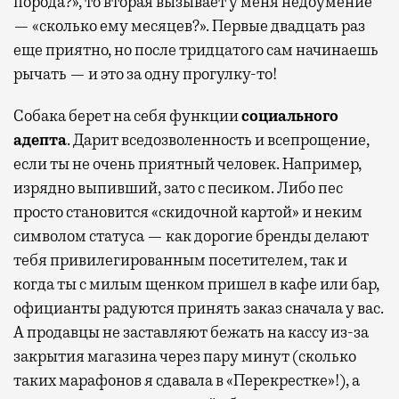
порода?», то вторая вызывает у меня недоумение
— «сколько ему месяцев?». Первые двадцать раз
еще приятно, но после тридцатого сам начинаешь
рычать — и это за одну прогулку-то!
Собака берет на себя функции
социального
адепта
. Дарит вседозволенность и всепрощение,
если ты не очень приятный человек. Например,
изрядно выпивший, зато с песиком. Либо пес
просто становится «скидочной картой» и неким
символом статуса — как дорогие бренды делают
тебя привилегированным посетителем, так и
когда ты с милым щенком пришел в кафе или бар,
официанты радуются принять заказ сначала у вас.
А продавцы не заставляют бежать на кассу из-за
закрытия магазина через пару минут (сколько
таких марафонов я сдавала в «Перекрестке»!), а