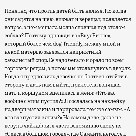
Понятно, что против детей быть нельзя. Но когда
они садятся на шею, визжат и верещат, появляется
вопрос: а чем мешала молча спавшая под столом
собака? Поэтому однажды во «ВкусВилле»,
который более чем dog-friendly, между мной и
некой матерью завязался неприятный
хабалистый спор. Ее чадо бегало и орало по всем
торговым рядам, а потом мы столкнулись в дверях.
Когда я предложила девочке не бояться, отойти в
сторону и дать нам выйти, прилетела вопящая
мать и коршуном вцепилась в меня: «Кто вас
вообще с этим пустил?» Я сослалась на наклейку
на двери магазина и парировала тем же самым: «А
кто вас пустил с этим?» На самом деле, даже не
веруя в чайлдфри, я часто вспоминаю сцену из
«Секса в большом городе», где Саманта негодует,