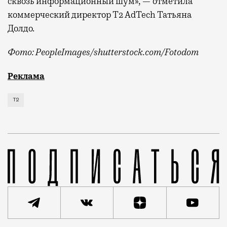
сквозь информационный шум», — отметила
коммерческий директор Т2 AdTech Татьяна
Долдо.
Фото: PeopleImages/shutterstock.com/Fotodom
Мобильный оператор Т2 изучил модели интернет-потр
Реклама
Т2