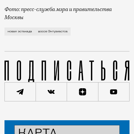
Фото: пресс-служба мэра и правительства
Москвы
Новую шестиполосную эстакаду открыли на пересечен
новая эстакада
шоссе Энтузиастов
Новость
Кирилл Романов
Город