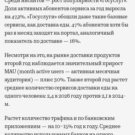
Среди инсайтов — рост популярности «Госуслуг».
Доля активных абонентов сервиса за год выросла
на 47,2%. «Госуслуги» обошли даже такие базовые
сервисы, как доставка еды. 47% абонентов хотя бы
раз в месяц заходят на портал, аналогичный
показатель по доставке — 16%.
Несмотря на это, на рынке доставки продуктов
второй год наблюдается значительный прирост
MAU (month active users — активная месячная
аудитория) — плюс 30%. Также второй год растет
среднее количество сервисов доставки еды на
одного человека: 2,4 в 2026 году против 2,1 в 2024-
м.
Растет количество трафика и по банковским
приложениям — на 10−15% год к году. Среднее
количество используемых банков на одного