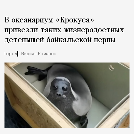
Реклама
Редакция Москвич Mag
В океанариум «Крокуса»
Город
привезли таких жизнерадостных
детенышей байкальской нерпы
Город
Кирилл Романов