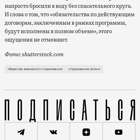
напросто бросили в воду без спасательного круга.
И слова о том, что «обязательства по действующим
договорам, заключенным в рамках программы,
будут исполнены в полном объеме», этого
ощущения не отменяют.
Фото: shutterstock.com
В конце прошлого года в Москве из платежек ЖКХ ис
общества взаимного страхования
страхование жилья