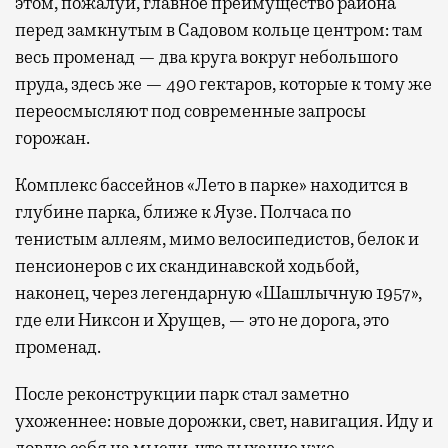
этом, пожалуй, главное преимущество района
перед замкнутым в Садовом кольце центром: там
весь променад — два круга вокруг небольшого
пруда, здесь же — 490 гектаров, которые к тому же
переосмысляют под современные запросы
горожан.
Комплекс бассейнов «Лето в парке» находится в
глубине парка, ближе к Яузе. Полчаса по
тенистым аллеям, мимо велосипедистов, белок и
пенсионеров с их скандинавской ходьбой,
наконец, через легендарную «Шашлычную 1957»,
где ели Никсон и Хрущев, — это не дорога, это
променад.
После реконструкции парк стал заметно
ухоженнее: новые дорожки, свет, навигация. Иду и