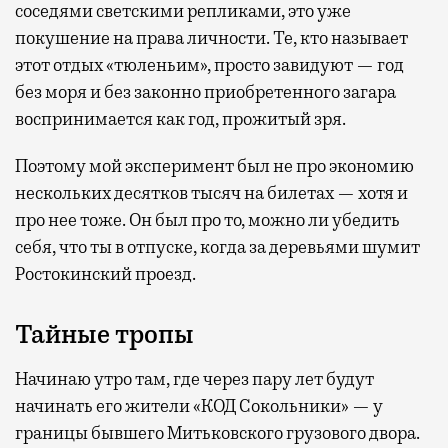
соседями светскими репликами, это уже
покушение на права личности. Те, кто называет
этот отдых «тюленьим», просто завидуют — год
без моря и без законно приобретенного загара
воспринимается как год, прожитый зря.
Поэтому мой эксперимент был не про экономию
нескольких десятков тысяч на билетах — хотя и
про нее тоже. Он был про то, можно ли убедить
себя, что ты в отпуске, когда за деревьями шумит
Ростокинский проезд.
Тайные тропы
Начинаю утро там, где через пару лет будут
начинать его жители «КОД Сокольники» — у
границы бывшего Митьковского грузового двора.