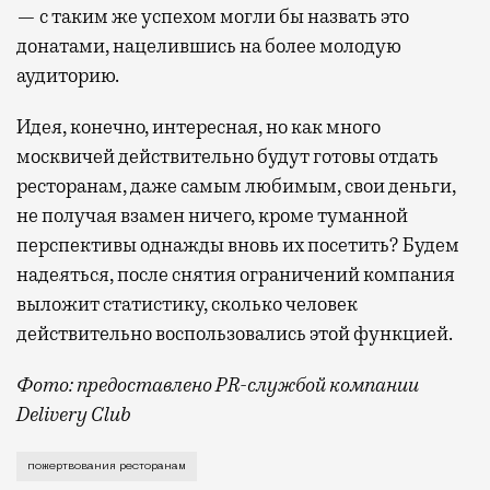
— с таким же успехом могли бы назвать это
донатами, нацелившись на более молодую
аудиторию.
Идея, конечно, интересная, но как много
москвичей действительно будут готовы отдать
ресторанам, даже самым любимым, свои деньги,
не получая взамен ничего, кроме туманной
перспективы однажды вновь их посетить? Будем
надеяться, после снятия ограничений компания
выложит статистику, сколько человек
действительно воспользовались этой функцией.
Фото: предоставлено PR-службой компании
Delivery Club
Рестораны теперь тоже нуждаются в благотворительн
пожертвования ресторанам