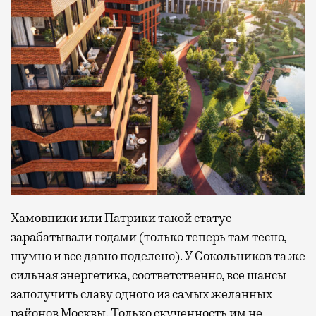
Хамовники или Патрики такой статус
зарабатывали годами (только теперь там тесно,
шумно и все давно поделено). У Сокольников та же
сильная энергетика, соответственно, все шансы
заполучить славу одного из самых желанных
районов Москвы. Только скученность им не