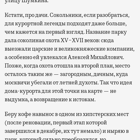
улицу Шумкина.
Кстати, про дачи. Сокольники, если разобраться,
для курортной легенды подходят даже больше,
чем кажется на первый взгляд. Название парку
дала соколиная охота XV−XVII веков: сюда
выезжали царские и великокняжеские компании,
а особенно ей увлекался Алексей Михайлович.
Позже, когда охота отошла на второй план, место
осталось таким же — загородным, дачным, куда
москвичи убегали от летней духоты. Так что идея
дома-курорта для этой точки на карте — не
выдумка, а возвращение к истокам.
Беру кофе навынос в одном из хипстерских мест
(после реновации, первый этап которой
завершился в декабре, их тут немало) и ныряю в
парк, который сильно преобразился, но