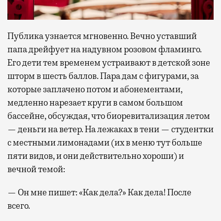
Публика узнается мгновенно. Вечно уставший
папа дрейфует на надувном розовом фламинго.
Его дети тем временем устраивают в детской зоне
шторм в шесть баллов. Пара дам с фигурами, за
которые заплачено потом и абонементами,
медленно нарезает круги в самом большом
бассейне, обсуждая, что биоревитализация летом
— деньги на ветер. На лежаках в тени — студентки
с местными лимонадами (их в меню тут больше
пяти видов, и они действительно хороши) и
вечной темой:
— Он мне пишет: «Как дела?» Как дела! После
всего.