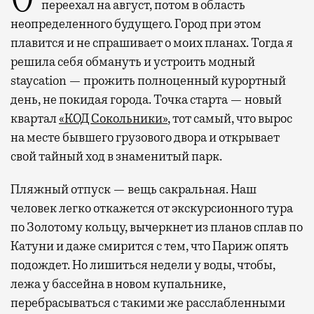
переехал на август, потом в область
неопределенного будущего. Город при этом
плавится и не спрашивает о моих планах. Тогда я
решила себя обмануть и устроить модный
staycation — прожить полноценный курортный
день, не покидая города. Точка старта — новый
квартал
«КОД Сокольники»
, тот самый, что вырос
на месте бывшего грузового двора и открывает
свой тайный ход в знаменитый парк.
Пляжный отпуск — вещь сакральная. Наш
человек легко откажется от экскурсионного тура
по Золотому кольцу, вычеркнет из планов сплав по
Катуни и даже смирится с тем, что Париж опять
подождет. Но лишиться недели у воды, чтобы,
лежа у бассейна в новом купальнике,
перебрасываться с такими же расслабленными