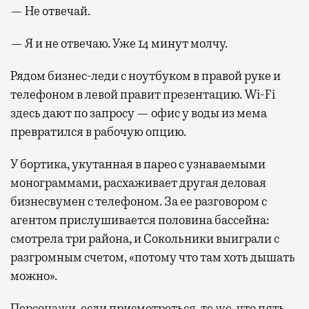
— Не отвечай.
— Я и не отвечаю. Уже 14 минут молчу.
Рядом бизнес-леди с ноутбуком в правой руке и
телефоном в левой правит презентацию. Wi-Fi
здесь дают по запросу — офис у воды из мема
превратился в рабочую опцию.
У бортика, укутанная в парео с узнаваемыми
монограммами, расхаживает другая деловая
бизнесвумен с телефоном. За ее разговором с
агентом прислушивается половина бассейна:
смотрела три района, и Сокольники выиграли с
разгромным счетом, «потому что там хоть дышать
можно».
Персонажи, если присмотреться, те же, что пять