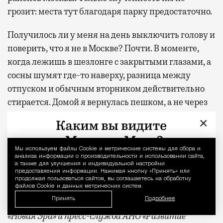
грозит: места тут благодаря парку предостаточно.
Получилось ли у меня на день выключить голову и
поверить, что я не в Москве? Почти. В моменте,
когда лежишь в шезлонге с закрытыми глазами, а
сосны шумят где-то наверху, разница между
отпуском и обычным вторником действительно
стирается. Домой я вернулась пешком, а не через
аэропорт, но ощущение осталось то же — будто
×
только что откуда-то издалека приехала
отдохнувшей.
Мы используем файлы Сookie и метрические системы для сбора и
Уведомление 
анализа информации о производительности и использовании сайта,
С проектной декларацией можно ознакомиться по
а также для улучшения и индивидуальной настройки
предоставления информации. Нажимая кнопку «Принять» или
ссылке
.
продолжая пользоваться сайтом, вы соглашаетесь на обработку
файлов Cookie и данных метрических систем.
Принять
Подробнее
Фото:
пресс-служба девелоперской компании
«Новая Эра» и пресс-служба АНО «Развитие