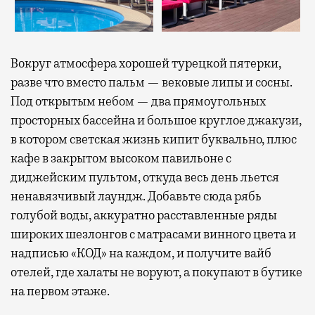
Вокруг атмосфера хорошей турецкой пятерки,
разве что вместо пальм — вековые липы и сосны.
Под открытым небом — два прямоугольных
просторных бассейна и большое круглое джакузи,
в котором светская жизнь кипит буквально, плюс
кафе в закрытом высоком павильоне с
диджейским пультом, откуда весь день льется
ненавязчивый лаундж. Добавьте сюда рябь
голубой воды, аккуратно расставленные ряды
широких шезлонгов с матрасами винного цвета и
надписью «КОД» на каждом, и получите вайб
отелей, где халаты не воруют, а покупают в бутике
на первом этаже.