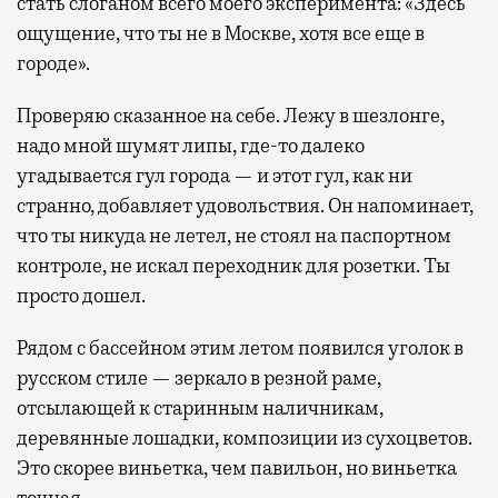
стать слоганом всего моего эксперимента: «Здесь
ощущение, что ты не в Москве, хотя все еще в
городе».
Проверяю сказанное на себе. Лежу в шезлонге,
надо мной шумят липы, где-то далеко
угадывается гул города — и этот гул, как ни
странно, добавляет удовольствия. Он напоминает,
что ты никуда не летел, не стоял на паспортном
контроле, не искал переходник для розетки. Ты
просто дошел.
Рядом с бассейном этим летом появился уголок в
русском стиле — зеркало в резной раме,
отсылающей к старинным наличникам,
деревянные лошадки, композиции из сухоцветов.
Это скорее виньетка, чем павильон, но виньетка