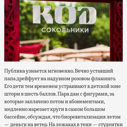
Публика узнается мгновенно. Вечно уставший
папа дрейфует на надувном розовом фламинго.
Его дети тем временем устраивают в детской зоне
шторм в шесть баллов. Пара дам с фигурами, за
которые заплачено потом и абонементами,
медленно нарезает круги в самом большом
бассейне, обсуждая, что биоревитализация летом
— деньги на ветер. На лежаках в тени — студентки