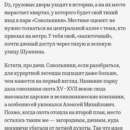
D3, грузовые дворы уходят в историю, а на их месте
вырастает квартал, у которого будет свой тихий
вход в парк «Сокольники». Местные оценят: не
нужно толкаться на центральной аллее с теми, кто
приехал на метро. У тебя свой, «калиточный»,
почти дачный доступ через тихую и зеленую
улицу Шумкина.
Кстати, про дачи. Сокольники, если разобраться,
для курортной легенды подходят даже больше,
чем кажется на первый взгляд. Название парку
дала соколиная охота XV−XVII веков: сюда
выезжали царские и великокняжеские компании,
а особенно ей увлекался Алексей Михайлович.
Позже, когда охота отошла на второй план, место
осталось таким же — загородным, дачным, куда
москвичи убегали от летней духоты. Так что идея