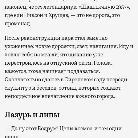
наконец, через легендарную «Шашлычную 1957»,
где ели Никсон и Хрущев, — это не дорога, это
променад.
После реконструкции парк стал заметно
ухоженнее: новые дорожки, свет, навигация. Иду и
ловлю себя на мысли, что дыхание уже
перестроилось на отпускной ритм. Голова,
кажется, тоже начинает поддаваться.
Окончательно сдаюсь в Сиреневом саду посреди
скульптур и беседок-ротонд, которые создают
неподдельное впечатление южного города.
Лазурь и липы
— Да ну этот Бодрум! Цены космос, и там одни
наши.