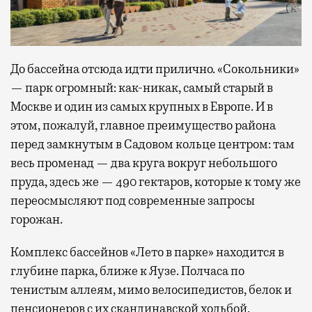
До бассейна отсюда идти прилично. «Сокольники»
— парк огромный: как-никак, самый старый в
Москве и один из самых крупных в Европе. И в
этом, пожалуй, главное преимущество района
перед замкнутым в Садовом кольце центром: там
весь променад — два круга вокруг небольшого
пруда, здесь же — 490 гектаров, которые к тому же
переосмысляют под современные запросы
горожан.
Комплекс бассейнов «Лето в парке» находится в
глубине парка, ближе к Яузе. Полчаса по
тенистым аллеям, мимо велосипедистов, белок и
пенсионеров с их скандинавской ходьбой,