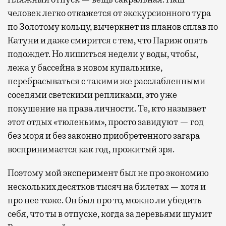
человек легко откажется от экскурсионного тура
по Золотому кольцу, вычеркнет из планов сплав по
Катуни и даже смирится с тем, что Париж опять
подождет. Но лишиться недели у воды, чтобы,
лежа у бассейна в новом купальнике,
перебрасываться с такими же расслабленными
соседями светскими репликами, это уже
покушение на права личности. Те, кто называет
этот отдых «тюленьим», просто завидуют — год
без моря и без законно приобретенного загара
воспринимается как год, прожитый зря.
Поэтому мой эксперимент был не про экономию
нескольких десятков тысяч на билетах — хотя и
про нее тоже. Он был про то, можно ли убедить
себя, что ты в отпуске, когда за деревьями шумит