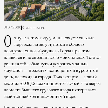
31.07.2026
9 мин. чтения
Отпуск в этом году у меня кочует: сначала
переехал на август, потом в область
неопределенного будущего. Город при этом
плавится и не спрашивает о моих планах. Тогда я
решила себя обмануть и устроить модный
staycation — прожить полноценный курортный
день, не покидая города. Точка старта — новый
квартал
«КОД Сокольники»
, тот самый, что вырос
на месте бывшего грузового двора и открывает
свой тайный ход в знаменитый парк.
Пляжный отпуск — вещь сакральная. Наш