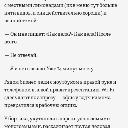
с местными лимонадами (их в меню тут больше
пяти видов, и они действительно хороши) и
вечной темой:
— Он мне пишет: «Как дела?» Как дела! После
всего.
— Не отвечай.
— Я и не отвечаю. Уже 14 минут молчу.
Рядом бизнес-леди с ноутбуком в правой руке и
телефоном в левой правит презентацию. Wi-Fi
здесь дают по запросу — офис у воды из мема
превратился в рабочую опцию.
У бортика, укутанная в парео с узнаваемыми
монограммами, расхаживает другая деловая