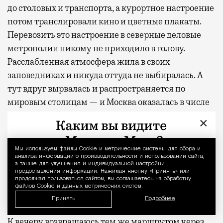
до столовых и транспорта, а курортное настроение
потом транслировали кино и цветные плакаты.
Перевозить это настроение в северные деловые
метрополии никому не приходило в голову.
Расслабленная атмосфера жила в своих
заповедниках и никуда оттуда не выбиралась. А
тут вдруг вырвалась и распространяется по
мировым столицам — и Москва оказалась в числе
лидеров. Добавьте сюда людей, у которых
×
размылись границы рабочего дня, а вместе с ними
и само понятие отпуска — и вот бассейн в парке с
Мы используем файлы Сookie и метрические системы для сбора и
Уведомление 
рабочим Wi-Fi выглядит не курьезом, а точным
анализа информации о производительности и использовании сайта,
а также для улучшения и индивидуальной настройки
ответом на запрос.
предоставления информации. Нажимая кнопку «Принять» или
продолжая пользоваться сайтом, вы соглашаетесь на обработку
файлов Cookie и данных метрических систем.
Вместо чемодана
Принять
Подробнее
К вечеру возвращаюсь тем же маршрутом через