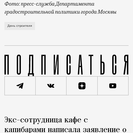
Фото: пресс-служба Департамента
градостроительной политики города Москвы
В этом году профессиональный праздник День строи
День строителя
Реклама
Редакция Москвич Mag
Экс-сотрудница кафе с
Город
капибарами написала заявление о