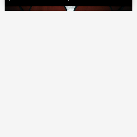
08.08.2026
7 мин. чтения
О рождении за границей благодаря бабушке
Алисе Фрейндлих, о папе, который устраивал
трудотерапию, заставляя убирать за собаками на
улице, об изменениях в театре «На Страстном» и о
своем настоящем семейном кино.
ПРОДОЛЖЕНИЕ НИЖЕ