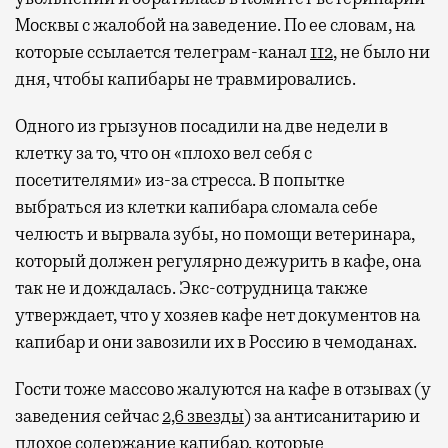
Москвы с жалобой на заведение. По ее словам, на
которые ссылается телеграм-канал
112
, не было ни
дня, чтобы капибары не травмировались.
Одного из грызунов посадили на две недели в
клетку за то, что он «плохо вел себя с
посетителями» из-за стресса. В попытке
выбраться из клетки капибара сломала себе
челюсть и вырвала зубы, но помощи ветеринара,
который должен регулярно дежурить в кафе, она
так не и дождалась. Экс-сотрудница также
утверждает, что у хозяев кафе нет документов на
капибар и они завозили их в Россию в чемоданах.
Гости тоже массово жалуются на кафе в отзывах (у
заведения сейчас
2,6 звезды
) за антисанитарию и
плохое содержание капибар, которые