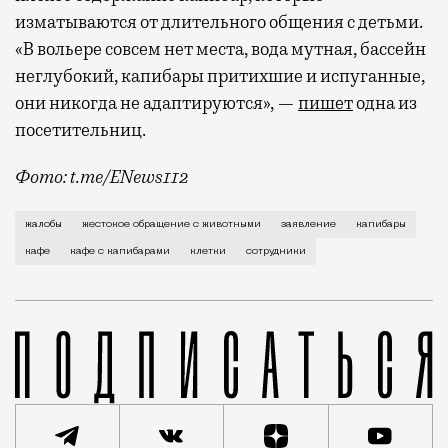
изматываются от длительного общения с детьми.
«В вольере совсем нет места, вода мутная, бассейн
неглубокий, капибары притихшие и испуганные,
они никогда не адаптируются», —
пишет
одна из
посетительниц.
Фото: t.me/ENews112
С момента открытия нового контактного кафе с капи
жалобы
жестокое обращение с животными
заявление
капибары
кафе
кафе с капибарами
клетки
сотрудники