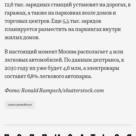
12,6 тыс. зарядных станций установят на дорогах, в
гаражах, а также на парковках возле домов и
торговых центров. Еще 5,5 тыс. зарядок
планируется разместить на паркингах внутри
жилых домов.
В настоящий момент Москва располагает 4 млн
легковых автомобилей. По данным дептранса, к
2030 году их уже будет 4,6 млн, а электрокары
составят 6,8% легкового автопарка.
Фото: Ronald Rampsch/shutterstock.com
Московский парк электромобилей стремительно расшир
электромобили