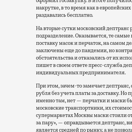
оформил госзакупку. В итоге получилос
накрутке, в то время как в европейски
раздавались бесплатно.
На вторые сутки московский дептранс 
подразделение. Оказывается, те самые
поставку масок и перчаток, на самом де
заключены еще до пандемии, но контр
обстоятельства и отказались от их исп
пишет в своем ответе пресс-служба де
индивидуальных предпринимателя.
При этом, зачем-то замечает дептранс,
рубля без учета платы за доставку. Но
именно там, нет — перчатки и маски б
московские транспортники, их стоимост
супермаркетах Москвы маски стоили от 
за пару», — оправдывается дептранс, в
является средней по рынку, а не позво