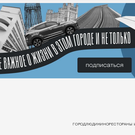
ГОРОД
ЛЮДИ
КИНО
РЕСТОРАНЫ 