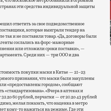
ь, что московское метро обвинили в огромной
х странах эти средства индивидуальной защиты
решил ответить за свое подведомственное
 поставщики, которые выиграли тендер на
ле так и не поставили товар. «Да, договоры были
агенты сослались на форс-мажорные
олнения или отложили сроки поставки», —
партамента. Среди них — три ООО и два
 стоимость покупки маски в Китае — 21–23
 прямого признания, что маски были закуплены
ыли «предоставлены городом», сообщают
ь «стандартизована». «Вчера в аптеках и
32 до 60 рублей, перчатки — от 20 до 43 рублей
идимо, желая показать, что наценка в метро
ляет кому-то нажиться на режиме. Где эти