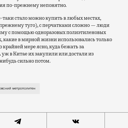
ения по-прежнему непонятно.
е-таки стало можно купить в любых местах,
-прежнему туго), с перчатками сложно — люди
иму с помощью одноразовых полиэтиленовых
х, какие в мирной жизни использовались только
о крайней мере ясно, куда бежать за
 уж в Китае их закупили или достали из
нибудь сильно потом.
 ценный товар нужен им самим. Последние два дня сам
овский метрополитен