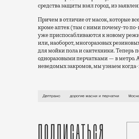
средства защиты взял город, из заявл
Причем в отличие от масок, которые вс
кроме аптек (там с ними почему-то по
уже приспосабливаются к новому реж
или, наоборот, многоразовых резиновы
для мойки пола и сантехники. Теперь п
одноразовыми перчатками — в метро. А
неведомых закромов, мы узнаем когда-
Поставщики, видимо, решили, что такой
Дептранс
дорогие маски и перчатки
Моск
Подписаться