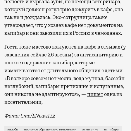
челюсть и вырвала зубы, но помощи ветеринара,
который должен регулярно дежурить в кафе, она
так не и дождалась. Экс-сотрудница также
утверждает, что у хозяев кафе нет документов на
капибар и они завозили их в Россию в чемоданах.
Гости тоже массово жалуются на кафе в отзывах (у
заведения сейчас
2,6 звезды
) за антисанитарию и
плохое содержание капибар, которые
изматываются от длительного общения с детьми.
«В вольере совсем нет места, вода мутная, бассейн
неглубокий, капибары притихшие и испуганные,
они никогда не адаптируются», —
пишет
одна из
посетительниц.
Фото: t.me/ENews112
С момента открытия нового контактного кафе с капи
жалобы
жестокое обращение с животными
заявление
капибары