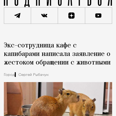
Реклама
Редакция Москвич Mag
Экс-сотрудница кафе с
Город
капибарами написала заявление о
жестоком обращении с животными
Город
Сергей Рыбачук