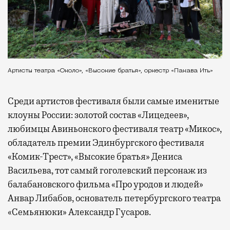
Артисты театра «Около», «Высокие братья», оркестр «Пакава Ить»
Среди артистов фестиваля были самые именитые
клоуны России: золотой состав «Лицедеев»,
любимцы Авиньонского фестиваля театр «Микос»,
обладатель премии Эдинбургского фестиваля
«Комик-Трест», «Высокие братья» Дениса
Васильева, тот самый гоголевский персонаж из
балабановского фильма «Про уродов и людей»
Анвар Либабов, основатель петербургского театра
«Семьянюки» Александр Гусаров.