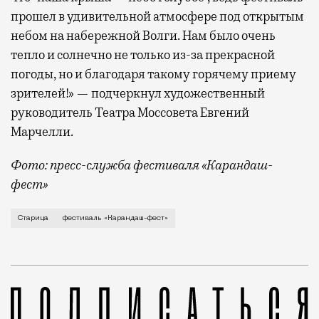
прошел в удивительной атмосфере под открытым
небом на набережной Волги. Нам было очень
тепло и солнечно не только из-за прекрасной
погоды, но и благодаря такому горячему приему
зрителей!» — подчеркнул художественный
руководитель Театра Моссовета Евгений
Марчелли.
Фото: пресс-служба фестиваля «Карандаш-
фест»
В минувший уикенд маленькая Старица в Тверской об
Старица
фестиваль «Карандаш-фест»