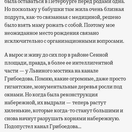
была оставаться в Петербурге перед родами одна.
Но поскольку у бабушки там жила очень близкая
подруга, как-то связанная с медициной, решено
было взять маму рожать с собой. Поэтому мое
неожиданное место рождения связано
исключительно с организационными вопросами.
А вырос и живу до сих пор в районе Сенной
площади, правда, в более ее интеллигентной
части — у Львиного мостика на канале
Грибоедова. Помню, какие огромные, даже просто
гигантские, монументальные деревья росли под
окнами. Но когда была реконструкция
набережной, их выдрали — теперь растут
хиленькие, которые когда-то станут большими и
снова начнут разрушать корнями набережную.
Подопустел канал Грибоедова…