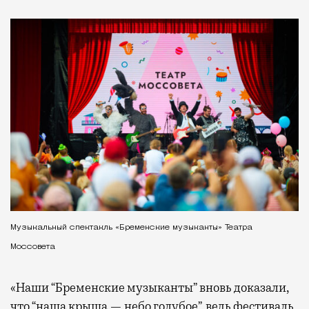
Музыкальный спектакль «Бременские музыканты» Театра
Моссовета
«Наши “Бременские музыканты” вновь доказали,
что “наша крыша — небо голубое”, ведь фестиваль