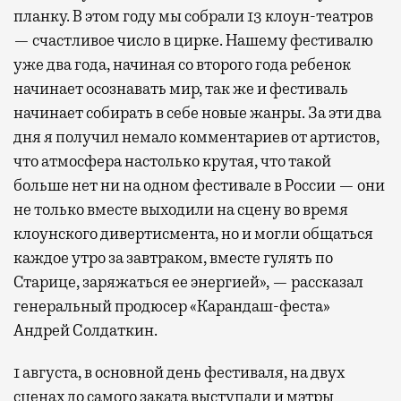
планку. В этом году мы собрали 13 клоун-театров
— счастливое число в цирке. Нашему фестивалю
уже два года, начиная со второго года ребенок
начинает осознавать мир, так же и фестиваль
начинает собирать в себе новые жанры. За эти два
дня я получил немало комментариев от артистов,
что атмосфера настолько крутая, что такой
больше нет ни на одном фестивале в России — они
не только вместе выходили на сцену во время
клоунского дивертисмента, но и могли общаться
каждое утро за завтраком, вместе гулять по
Старице, заряжаться ее энергией», — рассказал
генеральный продюсер «Карандаш-феста»
Андрей Солдаткин.
1 августа, в основной день фестиваля, на двух
сценах до самого заката выступали и мэтры