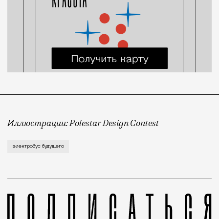
Иллюстрации: Polestar Design Contest
Это вариант одного из финалистов конкурса Polesta
электробус будущего