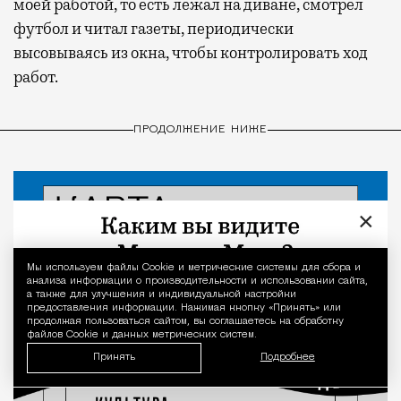
моей работой, то есть лежал на диване, смотрел
футбол и читал газеты, периодически
высовываясь из окна, чтобы контролировать ход
работ.
ПРОДОЛЖЕНИЕ НИЖЕ
×
Мы используем файлы Сookie и метрические системы для сбора и
Уведомление 
анализа информации о производительности и использовании сайта,
а также для улучшения и индивидуальной настройки
предоставления информации. Нажимая кнопку «Принять» или
продолжая пользоваться сайтом, вы соглашаетесь на обработку
файлов Cookie и данных метрических систем.
Принять
Подробнее