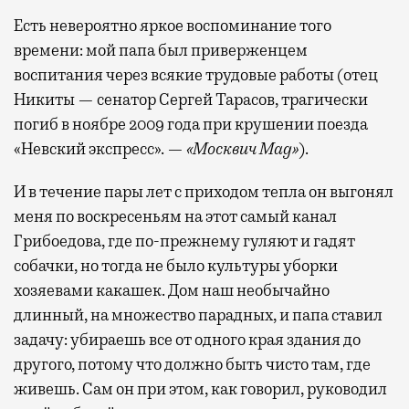
Есть невероятно яркое воспоминание того
времени: мой папа был приверженцем
воспитания через всякие трудовые работы (отец
Никиты — сенатор Сергей Тарасов, трагически
погиб в ноябре 2009 года при крушении поезда
«Невский экспресс». —
«Москвич Mag»
).
И в течение пары лет с приходом тепла он выгонял
меня по воскресеньям на этот самый канал
Грибоедова, где по-прежнему гуляют и гадят
собачки, но тогда не было культуры уборки
хозяевами какашек. Дом наш необычайно
длинный, на множество парадных, и папа ставил
задачу: убираешь все от одного края здания до
другого, потому что должно быть чисто там, где
живешь. Сам он при этом, как говорил, руководил