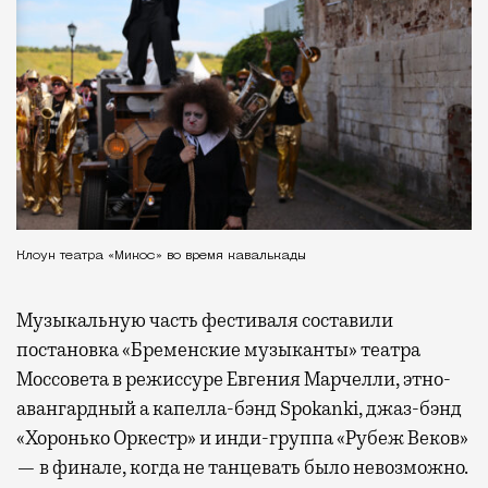
Клоун театра «Микос» во время кавалькады
Музыкальную часть фестиваля составили
постановка «Бременские музыканты» театра
Моссовета в режиссуре Евгения Марчелли, этно-
авангардный а капелла-бэнд Spokanki, джаз-бэнд
«Хоронько Оркестр» и инди-группа «Рубеж Веков»
— в финале, когда не танцевать было невозможно.