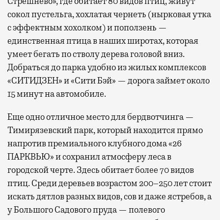
Стрешнево», где обитает 80 видов птиц, живут
сокол пустельга, хохлатая чернеть (нырковая утка
с эффектным хохолком) и поползень —
единственная птица в наших широтах, которая
умеет бегать по стволу дерева головой вниз.
Добраться до парка удобно из жилых комплексов
«СИТИДЗЕН» и «Сити Бэй» — дорога займет около
15 минут на автомобиле.
Еще одно отличное место для бердвотчинга —
Тимирязевский парк, который находится прямо
напротив премиального клубного дома «26
ПАРКВЬЮ» и сохранил атмосферу леса в
городской черте. Здесь обитает более 70 видов
птиц. Среди деревьев возрастом 200–250 лет стоит
искать дятлов разных видов, сов и даже ястребов, а
у Большого Садового пруда — полевого