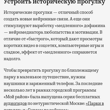
Устроить историческую прогулку
Исторические прогулки — отличный способ
создать новые нейронные связи. А еще они
стимулируют выработку «медленного» дофамина
— нейромедиатора любопытства и мотивации. В
отличие от «быстрого», который дают просмотры
коротких видео в соцсетях, компьютерные игры и
сладкое, эффект от «медленного» сохраняется
надолго.
Чтобы превратить прогулку по близлежащему
парку в маленькое путешествие, нужны
наушники и заряженный телефон. За последние
несколько лет в рамках городской программы
«Мой район» была выпущена серия бесплатных
аудиогидов
по нетуристической Москве:
«Парки в
деталях»
и
«Гуляем по районам»
.