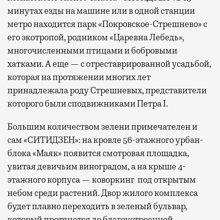
минутах езды на машине или в одной станции
метро находится парк «Покровское-Стрешнево» с
его экотропой, родником «Царевна Лебедь»,
многочисленными птицами и бобровыми
хатками. А еще — с отреставрированной усадьбой,
которая на протяжении многих лет
принадлежала роду Стрешневых, представители
которого были сподвижниками Петра I.
Большим количеством зелени примечателен и
сам «СИТИДЗЕН»: на кровле 56-этажного урбан-
блока «Маяк» появится смотровая площадка,
увитая девичьим виноградом, а на крыше 4-
этажного корпуса — коворкинг под открытым
небом среди растений. Двор жилого комплекса
будет плавно переходить в зеленый бульвар,
который протянется до благоустроенной