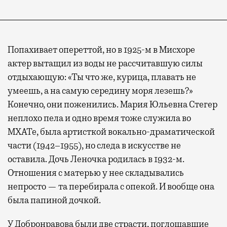
Попахивает опереттой, но в 1925-м в Мисхоре
актер вытащил из воды не рассчитавшую силы
отдыхающую: «Ты что же, курица, плавать не
умеешь, а на самую середину моря лезешь?»
Конечно, они поженились. Мария Юльевна Стегер
неплохо пела и одно время тоже служила во
МХАТе, была артисткой вокально-драматической
части (1942–1955), но следа в искусстве не
оставила. Дочь Леночка родилась в 1932-м.
Отношения с матерью у нее складывались
непросто — та перебирала с опекой. И вообще она
была папиной дочкой.
У Добронравова были две страсти, поглощавшие