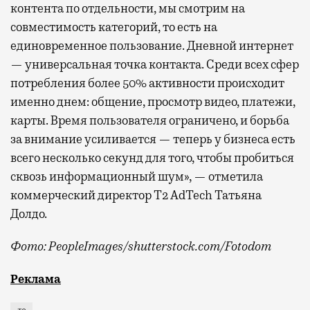
контента по отдельности, мы смотрим на
совместимость категорий, то есть на
единовременное пользование. Дневной интернет
— универсальная точка контакта. Среди всех сфер
потребления более 50% активности происходит
именно днем: общение, просмотр видео, платежи,
карты. Время пользователя ограничено, и борьба
за внимание усиливается — теперь у бизнеса есть
всего несколько секунд для того, чтобы пробиться
сквозь информационный шум», — отметила
коммерческий директор Т2 AdTech Татьяна
Долдо.
Фото: PeopleImages/shutterstock.com/Fotodom
Мобильный оператор Т2 изучил модели интернет-потр
Реклама