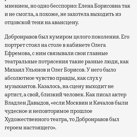
мнением, но одно бесспорно: Елена Борисовна так
и не смогла, а похоже, не захотела выходить из
отцовской тени на авансцену.
Добронравов был кумиром целого поколения. Его
портрет стоял на столе в кабинете Олега
Ефремова, с ним связывали свои главные
театральные потрясения такие разные люди, как
Михаил Ульянов и Олег Борисов. У него было
абсолютное чувство правды, как слух у
музыкантов. Казалось, на сцену выходит не
артист, а свой, близкий человек. Как писал актер
Владлен Давыдов, «если Москвин и Качалов были
чудесное и неповторимое прошлое
Художественного театра, то Добронравов был
героем настоящего».