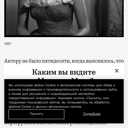
1957
Актеру не было пятидесяти, когда выяснилось, что
у него больное сердце. А в марте 1948-го Лена с
×
отцом возвращались из кинотеатра повторного
фильма, где смотрели фильм «Цирк». На улице
Мы используем файлы Сookie и метрические системы для сбора и
Уведомление 
анализа информации о производительности и использовании сайта,
Станиславского у него случился приступ грудной
а также для улучшения и индивидуальной настройки
жабы, как тогда называли стенокардию. Лена
предоставления информации. Нажимая кнопку «Принять» или
продолжая пользоваться сайтом, вы соглашаетесь на обработку
страшно перепугалась, а Добронравов надолго
файлов Cookie и данных метрических систем.
угодил в больницу. Врачи запретили ему любые
Принять
Подробнее
перегрузки и настоятельно рекомендовали