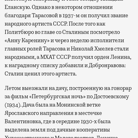
Еланскую. Однако в некотором отношении
благодаря Тарасовой в 1937-м он получил звание
народного артиста СССР. После того как
Политбюро во главе со Сталиным посмотрело
«Анну Каренину» и через неделю исполнители
главных ролей Тарасова и Николай Хмелев стали
народными, а МХАТ СССР получил орден Ленина,
к наградному списку добавили и Добронравова:
Сталин ценил этого артиста.
Летом выезжали на дачу, построенную на гонорар
за фильм «Петербургская ночь» по Достоевскому
(1934). Дача была на Монинской ветке
Ярославского направления в местечке
Валентиновка, где в середине 1930-х была
выделена земля под дачные кооперативы
Художественного и Малого театров. Леночка