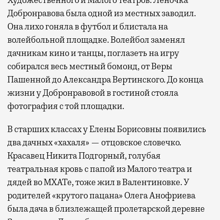
Добронравова была одной из местных заводил.
Она лихо гоняла в футбол и блистала на
волейбольной площадке. Волейбол заменял
дачникам кино и танцы, поглазеть на игру
собирался весь местный бомонд, от Веры
Пашенной до Александра Вертинского. До конца
жизни у Добронравовой в гостиной стояла
фотография с той площадки.
В старших классах у Елены Борисовны появились
два дачных «хахаля» — отцовское словечко.
Красавец Никита Подгорный, голубая
театральная кровь с папой из Малого театра и
дядей во МХАТе, тоже жил в Валентиновке. У
родителей «крутого пацана» Олега Анофриева
была дача в близлежащей пролетарской деревне