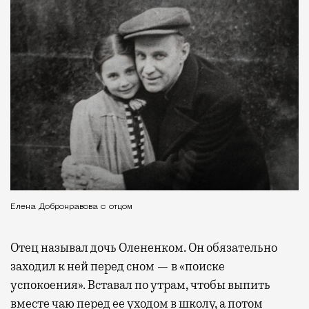
Елена Добронравова с отцом
Отец называл дочь Олененком. Он обязательно
заходил к ней перед сном — в «поиске
успокоения». Вставал по утрам, чтобы выпить
вместе чаю перед ее уходом в школу, а потом