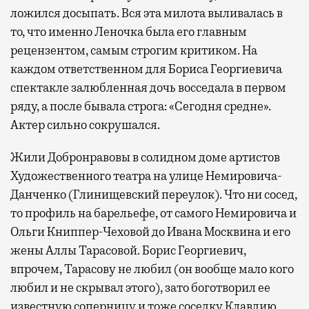
ложился досыпать. Вся эта милота выливалась в
то, что именно Леночка была его главным
рецензентом, самым строгим критиком. На
каждом ответственном для Бориса Георгиевича
спектакле залюбленная дочь восседала в первом
ряду, а после бывала строга: «Сегодня средне».
Актер сильно сокрушался.
Жили Добронравовы в солидном доме артистов
Художественного театра на улице Немировича-
Данченко (Глинищевский переулок). Что ни сосед,
то профиль на барельефе, от самого Немировича и
Ольги Книппер-Чеховой до Ивана Москвина и его
жены Аллы Тарасовой. Борис Георгиевич,
впрочем, Тарасову не любил (он вообще мало кого
любил и не скрывал этого), зато боготворил ее
известную соперницу и тоже соседку Клавдию