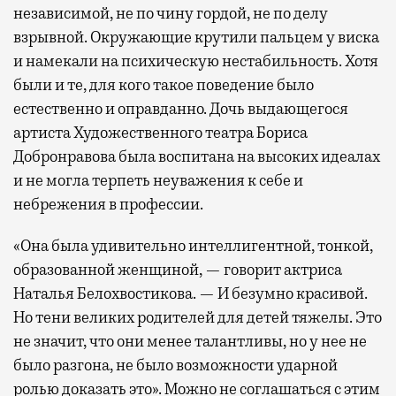
независимой, не по чину гордой, не по делу
взрывной. Окружающие крутили пальцем у виска
и намекали на психическую нестабильность. Хотя
были и те, для кого такое поведение было
естественно и оправданно. Дочь выдающегося
артиста Художественного театра Бориса
Добронравова была воспитана на высоких идеалах
и не могла терпеть неуважения к себе и
небрежения в профессии.
«Она была удивительно интеллигентной, тонкой,
образованной женщиной, — говорит актриса
Наталья Белохвостикова. — И безумно красивой.
Но тени великих родителей для детей тяжелы. Это
не значит, что они менее талантливы, но у нее не
было разгона, не было возможности ударной
ролью доказать это». Можно не соглашаться с этим