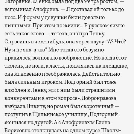
Загорянке. «Ленка была под два метра ростом, —
вспоминал Анофриев. — Я доставал ей только до
носа. И формы у девушки были довольно
пышными. При этом по жизни… В русском языке
есть такое слово — тетеха, оно про Ленку.
Спросишь о чем-нибудь, она через паузу: “А? Что?
Ну я не зна-а-аю”. Мне тогда это безумно
нравилось, волновало воображение. Но когда этот
тюлень, не ноги, а ласты, появлялась на площадке,
она мгновенно преображалась. Действительно
была сильным игроком. Подгорный был тоже
влюблен в Ленку, мы с ним были страшными
конкурентами в этом вопросе». Добронравова
выбрала Никиту, но роман был скоротечный —
поступив в Щепкинское училище, Подгорный
женился на другой. А с Анофриевым Елена
Борисовна столкнулась на одном курсе Школы-