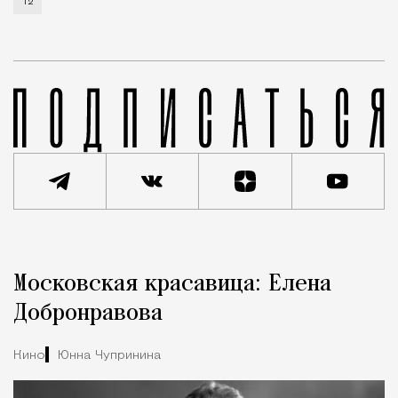
Т2
Реклама
Редакция Москвич Mag
Московская красавица: Елена
Город
Добронравова
Кино
Юнна Чупринина