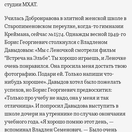
студии МХАТ.
Училась Добронравова в элитной женской школе в
Старопименовском переулке, когда-то гимназии
Креймана, сейчас №1574. Однажды весной 1949-го
Борис Георгиевич столкнулся с Владленом
Давыдовым: «Мы с Леночкой смотрели фильм
“Встреча на Эльбе”. Ты хорошо играешь, и Леночке
очень понравился. Она просила меня достать твою
фотографию. Подари ей. Только напиши что-
нибудь хорошее». Давыдов хотел было пожелать
успехов, но Борис Георгиевич предвосхитил:
«Только про учебу не надо, она у меня и так
отличница». И попросил Давыдова выступить в
школе дочери на утреннике по случаю окончания
учебного года. «Я хорошо помню этот день, —
вспоминал Владлен Семенович. — Было очень