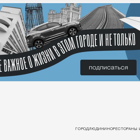
ГОРОД
ЛЮДИ
КИНО
РЕСТОРАНЫ 