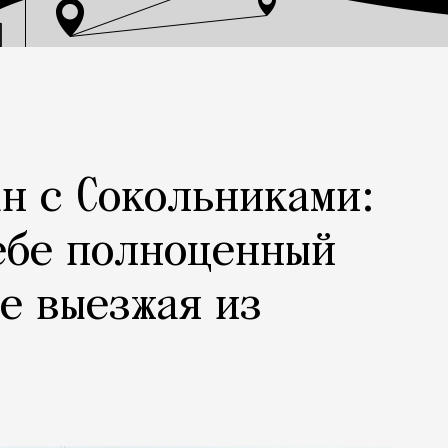
н с Сокольниками:
ебе полноценный
не выезжая из