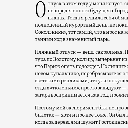
Отпуск в этом году у меня кочует: сначала переехал на август, потом в область
неопределенного будущего. Город
планах. Тогда я решила себя обм
полноценный курортный день, не покид
Сокольники»
, тот самый, что вырос на
тайный ход в знаменитый парк.
Пляжный отпуск — вещь сакральная. Н
тура по Золотому кольцу, вычеркнет из
что Париж опять подождет. Но лишиться
новом купальнике, перебрасываться с
светскими репликами, это уже покушени
отдых «тюленьим», просто завидуют — 
загара воспринимается как год, прожит
Поэтому мой эксперимент был не про э
билетах — хотя и про нее тоже. Он был п
когда за деревьями шумит Ростокински