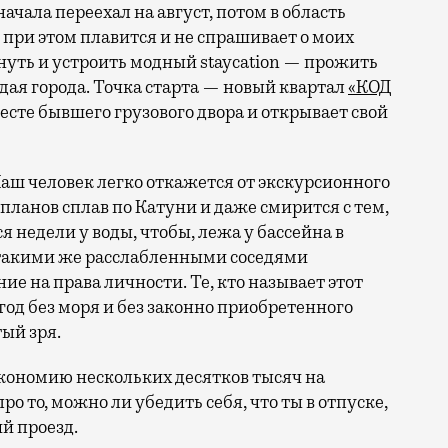
 при этом плавится и не спрашивает о моих
ануть и устроить модный staycation — прожить
ая города. Точка старта — новый квартал
«КОД
 месте бывшего грузового двора и открывает свой
аш человек легко откажется от экскурсионного
 планов сплав по Катуни и даже смирится с тем,
 недели у воды, чтобы, лежа у бассейна в
 такими же расслабленными соседями
е на права личности. Те, кто называет этот
год без моря и без законно приобретенного
ый зря.
кономию нескольких десятков тысяч на
ро то, можно ли убедить себя, что ты в отпуске,
й проезд.