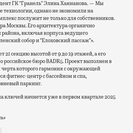
дент ГК “Гранель” Элина Ханнанова. — Мы
технологии, однако не экономили на
плекс послужит не только для собственников.
ра Москвы. Его архитектура органично
 района, включая корпуса ведущего
ленский собор и “Елоховский пассаж”».
1 секцию высотой от 9 до 19 этажей, а его
 российское бюро BADR5. Проект выполнен в
я черта которого гармония с окружающей
ся фитнес-центр с бассейном и спа,
овневый паркинг.
ача ключей начнется уже в первом квартале 2025
ль»
ь возведение жилого комплекса бизнес-класса «MYPRIO