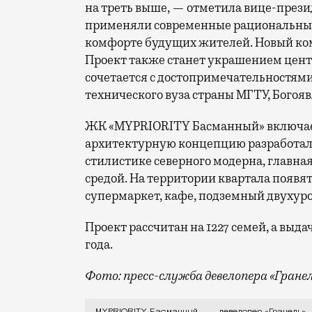
на треть выше, — отметила вице-прези
применяли современные рациональные 
комфорте будущих жителей. Новый ком
Проект также станет украшением цент
сочетается с достопримечательностями
технического вуза страны МГТУ, Богояв
ЖК «MYPRIORITY Басманный» включает 2
архитектурную концепцию разработало
стилистике северного модерна, главна
средой. На территории квартала появят
супермаркет, кафе, подземный двухур
Проект рассчитан на 1227 семей, а выд
года.
Фото: пресс-служба девелопера «Гране
В Басманном районе Москвы завершилос