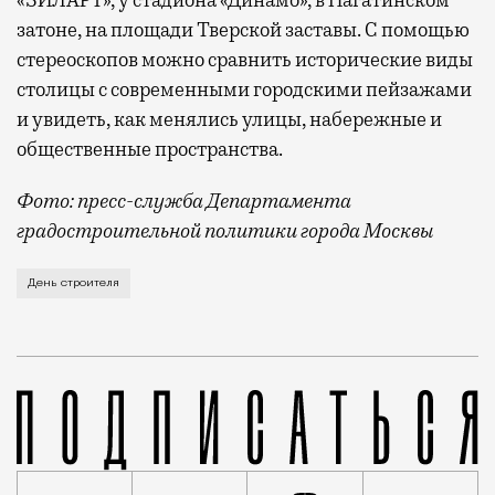
затоне, на площади Тверской заставы. С помощью
стереоскопов можно сравнить исторические виды
столицы с современными городскими пейзажами
и увидеть, как менялись улицы, набережные и
общественные пространства.
Фото: пресс-служба Департамента
градостроительной политики города Москвы
В этом году профессиональный праздник День строи
День строителя