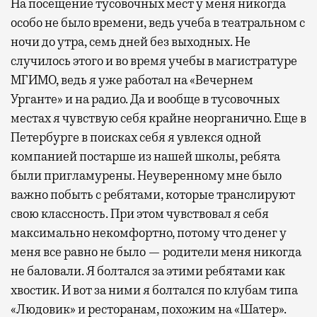
На посещение тусовочных мест у меня никогда
особо не было времени, ведь учеба в театральном с
ночи до утра, семь дней без выходных. Не
случилось этого и во время учебы в магистратуре
МГИМО, ведь я уже работал на «Вечернем
Урганте» и на радио. Да и вообще в тусовочных
местах я чувствую себя крайне неорганично. Еще в
Петербурге в поисках себя я увлекся одной
компанией постарше из нашей школы, ребята
были пригламурены. Неуверенному мне было
важно побыть с ребятами, которые транслируют
свою классность. При этом чувствовал я себя
максимально некомфортно, потому что денег у
меня все равно не было — родители меня никогда
не баловали. Я болтался за этими ребятами как
хвостик. И вот за ними я болтался по клубам типа
«Людовик» и ресторанам, похожим на «Шатер».