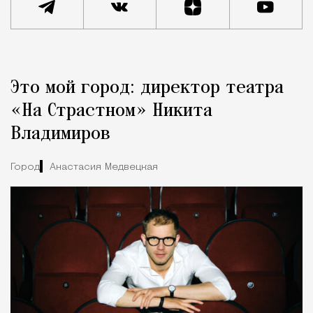
Реклама
Редакция Москвич Mag
Это мой город: директор театра
Город
«На Страстном» Никита
Владимиров
Город
Анастасия Медвецкая