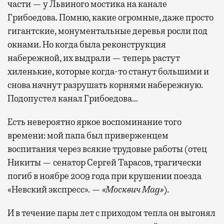
части — у Львиного мостика на канале
Грибоедова. Помню, какие огромные, даже просто
гигантские, монументальные деревья росли под
окнами. Но когда была реконструкция
набережной, их выдрали — теперь растут
хиленькие, которые когда-то станут большими и
снова начнут разрушать корнями набережную.
Подопустел канал Грибоедова…
Есть невероятно яркое воспоминание того
времени: мой папа был приверженцем
воспитания через всякие трудовые работы (отец
Никиты — сенатор Сергей Тарасов, трагически
погиб в ноябре 2009 года при крушении поезда
«Невский экспресс». —
«Москвич Mag»
).
И в течение пары лет с приходом тепла он выгонял