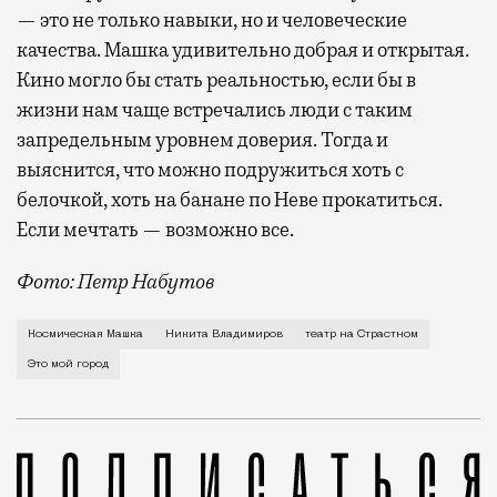
— это не только навыки, но и человеческие
качества. Машка удивительно добрая и открытая.
Кино могло бы стать реальностью, если бы в
жизни нам чаще встречались люди с таким
запредельным уровнем доверия. Тогда и
выяснится, что можно подружиться хоть с
белочкой, хоть на банане по Неве прокатиться.
Если мечтать — возможно все.
Фото: Петр Набутов
О рождении за границей благодаря бабушке Алисе Фр
Космическая Машка
Никита Владимиров
театр на Страстном
Это мой город