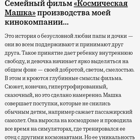
Семейный фильм
«Космическая
Машка»
производства моей
кинокомпании…
Это история о безусловной любви папы и дочки —
они во всем поддерживают и принимают друг
друга. Такое принятие дает ребенку внутреннюю
свободу, и девочка начинает ярко выделяться на
общем фоне — своей добротой, светом, смелостью.
В этом и кроются глубинные смыслы фильма.
Сюжет, конечно, гипертрофированный,
сказочный, но это сделано намеренно. Машка
совершает поступки, которые не снились
обычным детям, например сажает пассажирский
самолет. Она выросла на космодроме и проводила
все время на симуляторах, где тренировался ее
отец с другими космонавтами. Но ее уникальность