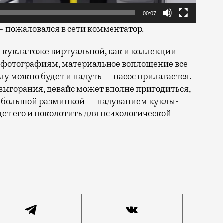
00:07
— пожаловался в сети комментатор.
ли кукла тоже виртуальной, как и коллекции
 фотографиям, материальное воплощение все
лу можно будет и надуть — насос прилагается.
е выгорания, девайс может вполне пригодиться,
 небольшой разминкой — надуванием куклы-
удет его и поколотить для психологической
осетителей выставок, а также персонажей из супермар