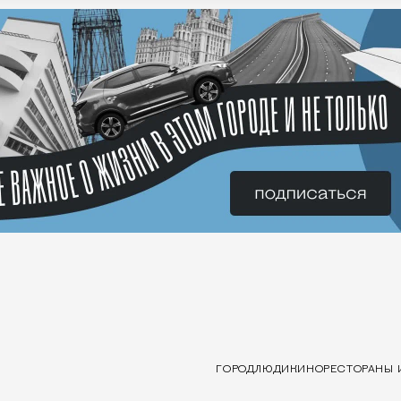
ГОРОД
ЛЮДИ
КИНО
РЕСТОРАНЫ 