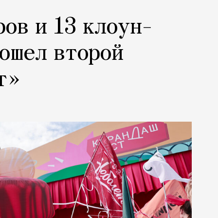
ров и 13 клоун-
рошел второй
т»