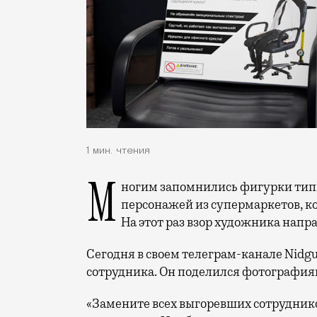
1 мин. чтения
Многим запомнились фигурки ти
персонажей из супермаркетов, ко
На этот раз взор художника напр
Сегодня в своем телеграм-канале Nidg
сотрудника. Он поделился фотографиям
«Замените всех выгоревших сотруднико