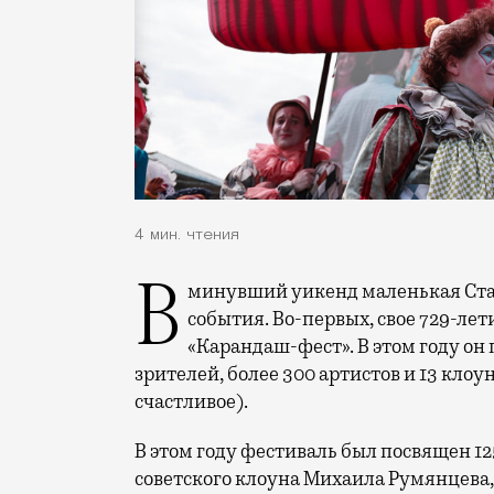
4 мин. чтения
В минувший уикенд маленькая Старица в Тверской области отметила сразу два
события. Во-первых, свое 729-ле
«Карандаш-фест». В этом году он 
зрителей, более 300 артистов и 13 клоу
счастливое).
В этом году фестиваль был посвящен 1
советского клоуна Михаила Румянцева