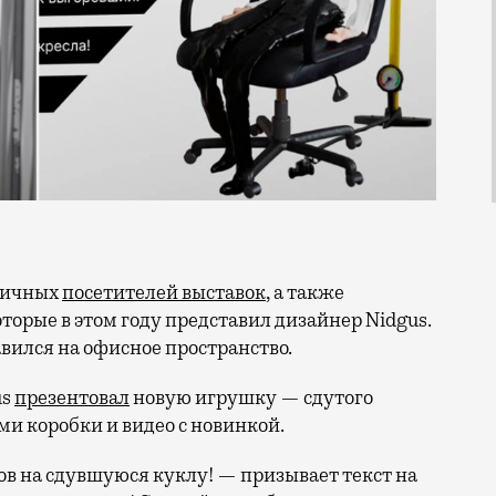
пичных
посетителей выставок
, а также
торые в этом году представил дизайнер Nidgus.
авился на офисное пространство.
us
презентовал
новую игрушку — сдутого
и коробки и видео с новинкой.
в на сдувшуюся куклу! — призывает текст на