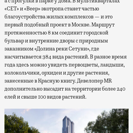
а с прогулки в парке у дома. В мультикварталах
«СЕТ» и «Веер» экотропа станет частью
благоустройства жилых комплексов — и это
первый подобный проект в Москве. Маршрут
протяженностью 8 км соединит городской
бульвар и внутренние дворы с природным
заказником «Долина реки Сетуни», где
насчитывается 384 вида растений. В разное время
года здесь можно увидеть первоцветы, ландыши,
колокольчики, орхидеи и другие растения,
занесенные в Красную книгу. Девелопер MR
дополнительно высадит на территории более 240
елей и свыше 100 видов растений.