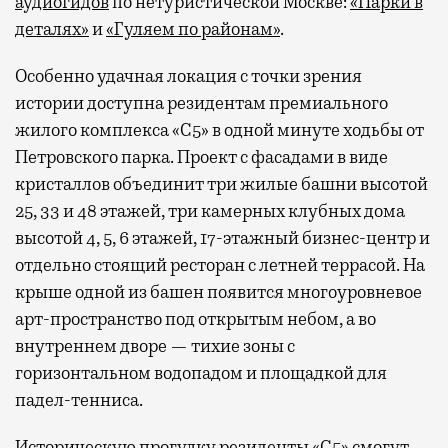
аудиогидов
по нетуристической Москве:
«Парки в
деталях»
и
«Гуляем по районам»
.
Особенно удачная локация с точки зрения
истории доступна резидентам премиального
жилого комплекса «С5»
в одной минуте ходьбы от
Петровского парка. Проект с фасадами в виде
кристаллов объединит три жилые башни высотой
25, 33 и 48 этажей, три камерных клубных дома
высотой 4, 5, 6 этажей, 17-этажный бизнес-центр и
отдельно стоящий ресторан с летней террасой. На
крыше одной из башен появится многоуровневое
арт-пространство под открытым небом, а во
внутреннем дворе — тихие зоны с
горизонтальном водопадом и площадкой для
падел-тенниса.
Историческую прогулку резиденты «С5» смогут