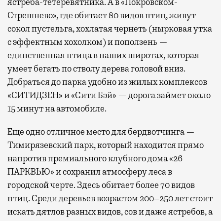
ястреба-тетеревятника. А в «Покровском-
Стрешнево», где обитает 80 видов птиц, живут
сокол пустельга, хохлатая чернеть (нырковая утка
с эффектным хохолком) и поползень —
единственная птица в наших широтах, которая
умеет бегать по стволу дерева головой вниз.
Добраться до парка удобно из жилых комплексов
«СИТИДЗЕН» и «Сити Бэй» — дорога займет около
15 минут на автомобиле.
Еще одно отличное место для бердвотчинга —
Тимирязевский парк, который находится прямо
напротив премиального клубного дома «26
ПАРКВЬЮ» и сохранил атмосферу леса в
городской черте. Здесь обитает более 70 видов
птиц. Среди деревьев возрастом 200–250 лет стоит
искать дятлов разных видов, сов и даже ястребов, а