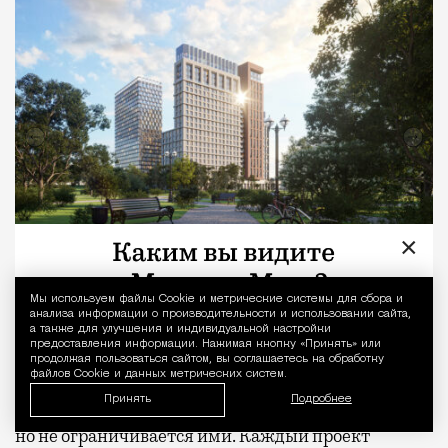
×
Мы используем файлы Сookie и метрические системы для сбора и
Уведомление 
Жилой комплекс «МИРА»
анализа информации о производительности и использовании сайта,
а также для улучшения и индивидуальной настройки
предоставления информации. Нажимая кнопку «Принять» или
Развивая
свои проекты рядом с парками и
продолжая пользоваться сайтом, вы соглашаетесь на обработку
файлов Cookie и данных метрических систем.
лесными массивами, девелопер MR учитывает
Принять
Подробнее
современные исследования о пользе зеленых зон,
но не ограничивается ими. Каждый проект