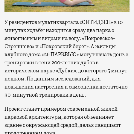
У резидентов мультиквартала «СИТИДЗЕН» в 10
минутах ходьбы находится сразу два парка с
живописными видами на воду: «Покровское-
Стрешнево» и «Покровский берег». А жильцы
клубного дома «26 ПАРКВЬЮ» могут начать день с
тренировки в тени 200-летних дубов в
историческом парке «Дубки», до которого 5 минут
пешком. По данным исследований, для
повышения настроения и самооценки достаточно
30-минутной тренировки в день.
Проект станет примером современной жилой
парковой архитектуры, которая объединяет
здание с окружающей средой, делая ландшафт
продолжением дома.