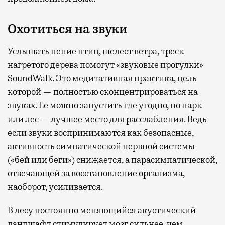
Охотиться на звуки
Услышать пение птиц, шелест ветра, треск
нагретого дерева помогут «звуковые прогулки»
SoundWalk. Это медитативная практика, цель
которой — полностью сконцентрироваться на
звуках. Ее можно запустить где угодно, но парк
или лес — лучшее место для расслабления. Ведь
если звуки воспринимаются как безопасные,
активность симпатической нервной системы
(«бей или беги») снижается, а парасимпатической,
отвечающей за восстановление организма,
наоборот, усиливается.
В лесу постоянно меняющийся акустический
ландшафт стимулирует мозг сильнее, чем