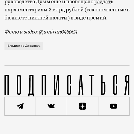
руководство Думы еще и пообещало
раздат
ь
парламентариям 2 млрд рублей (сэкономленные в
бюджете нижней палаты) в виде премий.
Фото и видео: @amiran696969
Видео с репликой из интервью народного избранника
Владислав Даванков
Статья
Кирилл Романов