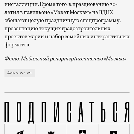
инсталляции. Кроме того, к празднованию 70-
летия в павильоне «Макет Москвы» на ВДНХ
обещают целую праздничную спецпрограмму:
презентацию текущих градостроительных
проектов мэрии и набор семейных интерактивных
форматов.
Фото: Мобильный репортер/агентство «Москва»
Это каска в фирменных цветах департамента строит
День строителя