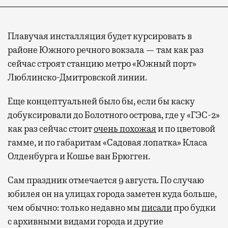
Плавучая инсталляция будет курсировать в
районе Южного речного вокзала — там как раз
сейчас строят станцию метро «Южный порт»
Люблинско-Дмитровской линии.
Еще концептуальней было бы, если бы каску
добуксировали до Болотного острова, где у «ГЭС-2»
как раз сейчас стоит
очень похожая
и по цветовой
гамме, и по габаритам «Садовая лопатка» Класа
Олденбурга и Кошье ван Брюгген.
Сам праздник отмечается 9 августа. По случаю
юбилея он на улицах города заметен куда больше,
чем обычно: только недавно мы
писали
про будки
с архивными видами города и другие