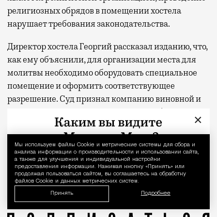
религиозных обрядов в помещении хостела
нарушает требования законодательства.
Директор хостела Георгий рассказал изданию, что,
как ему объяснили, для организации места для
молитвы необходимо оборудовать специальное
помещение и оформить соответствующее
разрешение. Суд признал компанию виновной и
назначил штраф в размере 100 тыс. рублей.
×
Обжаловать решение владельцы не собираются.
По словам директора, теперь постояльцам,
Мы используем файлы Сookie и метрические системы для сбора и
Уведомление 
анализа информации о производительности и использовании сайта,
которые хотят совершить намаз, рекомендуют
а также для улучшения и индивидуальной настройки
предоставления информации. Нажимая кнопку «Принять» или
пользоваться ближайшей мечетью.
продолжая пользоваться сайтом, вы соглашаетесь на обработку
файлов Cookie и данных метрических систем.
Принять
Владельцев хостела «Алмаз» в Южном Бутово оштраф
Подробнее