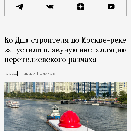
Реклама
Редакция Москвич Mag
Ко Дню строителя по Москве-реке
Город
запустили плавучую инсталляцию
церетелиевского размаха
Город
Кирилл Романов