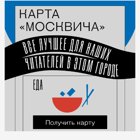
Город