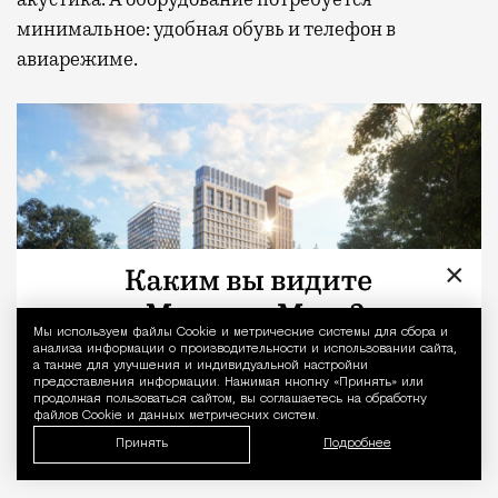
минимальное: удобная обувь и телефон в
авиарежиме.
×
Мы используем файлы Сookie и метрические системы для сбора и
Уведомление 
анализа информации о производительности и использовании сайта,
а также для улучшения и индивидуальной настройки
предоставления информации. Нажимая кнопку «Принять» или
продолжая пользоваться сайтом, вы соглашаетесь на обработку
файлов Cookie и данных метрических систем.
Принять
Подробнее
Жилой комплекс «МИРА»