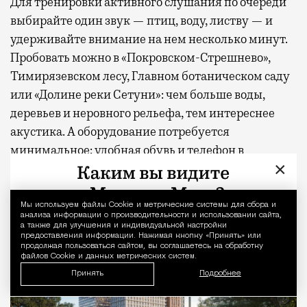
Для тренировки активного слушания по очереди
выбирайте один звук — птиц, воду, листву — и
удерживайте внимание на нем несколько минут.
Пробовать можно в «Покровском-Стрешнево»,
Тимирязевском лесу, Главном ботаническом саду
или «Долине реки Сетуни»: чем больше воды,
деревьев и неровного рельефа, тем интереснее
акустика. А оборудование потребуется
минимальное: удобная обувь и телефон в
×
авиарежиме.
Мы используем файлы Сookie и метрические системы для сбора и
Уведомление 
анализа информации о производительности и использовании сайта,
а также для улучшения и индивидуальной настройки
предоставления информации. Нажимая кнопку «Принять» или
продолжая пользоваться сайтом, вы соглашаетесь на обработку
файлов Cookie и данных метрических систем.
Принять
Подробнее