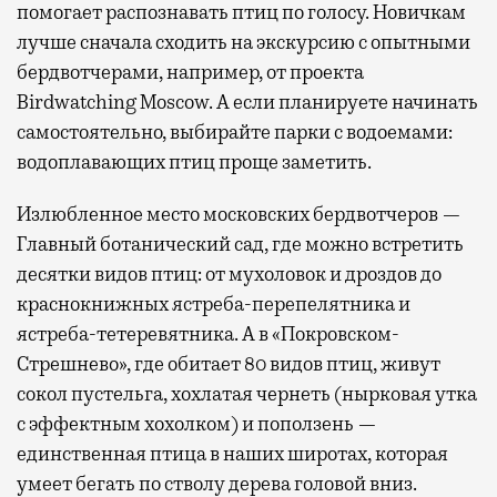
помогает распознавать птиц по голосу. Новичкам
лучше сначала сходить на экскурсию с опытными
бердвотчерами, например, от проекта
Birdwatching Moscow. А если планируете начинать
самостоятельно, выбирайте парки с водоемами:
водоплавающих птиц проще заметить.
Излюбленное место московских бердвотчеров —
Главный ботанический сад, где можно встретить
десятки видов птиц: от мухоловок и дроздов до
краснокнижных ястреба-перепелятника и
ястреба-тетеревятника. А в «Покровском-
Стрешнево», где обитает 80 видов птиц, живут
сокол пустельга, хохлатая чернеть (нырковая утка
с эффектным хохолком) и поползень —
единственная птица в наших широтах, которая
умеет бегать по стволу дерева головой вниз.