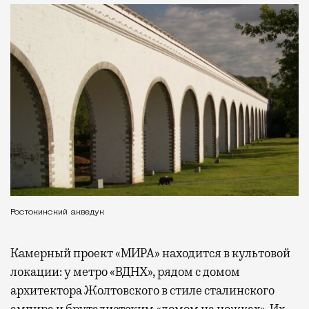
Ростокинский акведук
Камерный проект «МИРА» находится в культовой
локации: у метро «ВДНХ», рядом с домом
архитектора Жолтовского в стиле сталинского
ампира и бруталистским «домом на ножках». Их