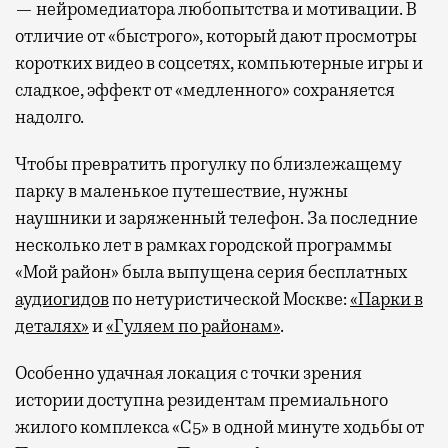
— нейромедиатора любопытства и мотивации. В
отличие от «быстрого», который дают просмотры
коротких видео в соцсетях, компьютерные игры и
сладкое, эффект от «медленного» сохраняется
надолго.
Чтобы превратить прогулку по близлежащему
парку в маленькое путешествие, нужны
наушники и заряженный телефон. За последние
несколько лет в рамках городской программы
«Мой район» была выпущена серия бесплатных
аудиогидов
по нетуристической Москве:
«Парки в
деталях»
и
«Гуляем по районам»
.
Особенно удачная локация с точки зрения
истории доступна резидентам премиального
жилого комплекса «С5»
в одной минуте ходьбы от