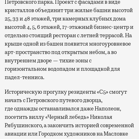
Петровского парка. Проект с фасадами в виде
кристаллов объединит три жилые башни высотой
25, 33 и 48 этажей, три камерных клубных дома
высотой 4, 5, 6 этажей, 17-этажный бизнес-центр и
отдельно стоящий ресторан с летней террасой. На
крыше одной из башен появится многоуровневое
арт-пространство под открытым небом, а во
внутреннем дворе — тихие зоны с
горизонтальном водопадом и площадкой для
падел-тенниса.
Историческую прогулку резиденты «С5» смогут
начать с Петровского путевого дворца,
где
однажды останавливался даже Наполеон,
посетить виллу «Черный лебедь» Николая
Рябушинского, а закончить историей современной
авиации или Городком художников на Масловке