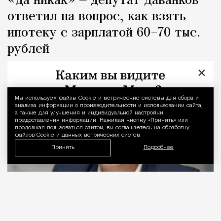
«Да никак» — депутат Даванков
ответил на вопрос, как взять
ипотеку с зарплатой 60–70 тыс.
рублей
×
Город
Кирилл Романов
Мы используем файлы Сookie и метрические системы для сбора и
Уведомление 
анализа информации о производительности и использовании сайта,
а также для улучшения и индивидуальной настройки
предоставления информации. Нажимая кнопку «Принять» или
продолжая пользоваться сайтом, вы соглашаетесь на обработку
файлов Cookie и данных метрических систем.
Принять
Подробнее
06.08.2026
2 мин. чтения