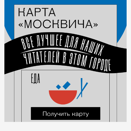
Город