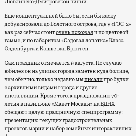
Люблинско-Дмитровской линии.
Еще концептуальней было бы, если бы каску
добуксировали до Болотного острова, где у «ГЭС-2»
Современный путешественник часто берет
как раз сейчас стоит
очень похожая
и по цветовой
с собой не только чемодан, но и ноутбук.
гамме, и по габаритам «Садовая лопатка» Класа
А ожидание рейса все чаще превращается
Олденбурга и Кошье ван Брюгген.
не в потерянное время, а в возможность
Сам праздник отмечается 9 августа. По случаю
спокойно закончить дела или спланировать
активности в путешествии, например
юбилея он на улицах города заметен куда больше,
забронировать нужные билеты и рестораны.
чем обычно: только недавно мы
писали
про будки
с архивными видами города и другие
инсталляции. Кроме того, к празднованию 70-
летия в павильоне «Макет Москвы» на ВДНХ
Бизнес-зал становится местом, где можно
обещают целую праздничную спецпрограмму:
провести переговоры, поработать или просто
выпить кофе, наблюдая сквозь панорамные
презентацию текущих градостроительных
окна за тем, как взлетают и садятся
проектов мэрии и набор семейных интерактивных
самолеты. В Москве нет недостатка