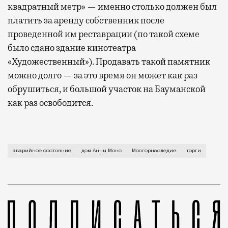
квадратный метр» — именно столько должен был
платить за аренду собственник после
проведенной им реставрации (по такой схеме
было сдано здание кинотеатра
«Художественный»). Продавать такой памятник
можно долго — за это время он может как раз
обрушиться, и большой участок на Бауманской
как раз освободится.
Это последняя сохранившаяся жилая постройка Немец
аварийное состояние
дом Анны Монс
Мосгорнаследие
торги