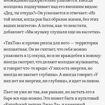
неожиданно одобрительно улыбается. Иногда
молодежь подшучивает над его внешним видом:
«Дед, ты откуда?» Он усмехается и отвечает: «Из
той эпохи, когда рок был образом жизни, без этих
ваших хештегов». А потом, как-то некстати,
добавляет: «Мы музыку слушали еще на кассетах».
«ТикТок» и прочие рилсы для него — территория
непонятная. Он не считает, что себя можно
упаковать в 15 секунд, но и не враждебен к новому:
иногда смотрит, что делают молодые музыканты,
и говорит что-то вроде: «У них есть энергия, но
иногда не хватает глубины». А иногда говорит: «У
них нет ни энергии, ни глубины», и идет за пивом.
Пьет он уже не так, как раньше, но застать его в
баре все еще можно. Это может быть и культовый
«Китайский летчик Джао Да», и камерный