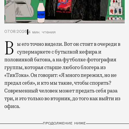
07.08.2026
4 мин. чтения
Вы его точно видели. Вот он стоит в очереди в
супермаркете с бутылкой кефира и
половинкой батона, а на футболке фотография
группы, которая старше любого блогера из
«ТикТока». Он говорит: «Я много пережил, но не
предал себя», и кто мы такие, чтобы спорить?
Современный человек может предать себя раза
три, и это только во вторник, до того как выйти из
офиса.
ПРОДОЛЖЕНИЕ НИЖЕ