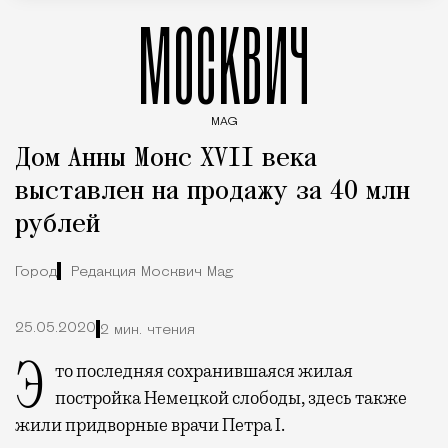
МОСКВИЧ
MAG
Введите ключевые слова для поиска статей
Дом Анны Монс XVII века
выставлен на продажу за 40 млн
рублей
Город
Редакция Москвич Mag
25.05.2020
2 мин. чтения
Это последняя сохранившаяся жилая
постройка Немецкой слободы, здесь также
жили придворные врачи Петра I.