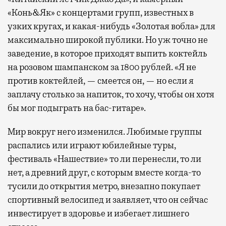
«Конь&Як» с концертами групп, известных в
узких кругах, и какая-нибудь «Золотая вобла» для
максимально широкой публики. Но уж точно не
заведение, в которое приходят выпить коктейль
на розовом шампанском за 1800 рублей. «Я не
против коктейлей, — смеется он, — но если я
заплачу столько за напиток, то хочу, чтобы он хотя
бы мог подыграть на бас-гитаре».
Мир вокруг него изменился. Любимые группы
распались или играют юбилейные туры,
фестиваль «Нашествие» то ли перенесли, то ли
нет, а древний друг, с которым вместе когда-то
тусили до открытия метро, внезапно покупает
спортивный велосипед и заявляет, что он сейчас
инвестирует в здоровье и избегает лишнего