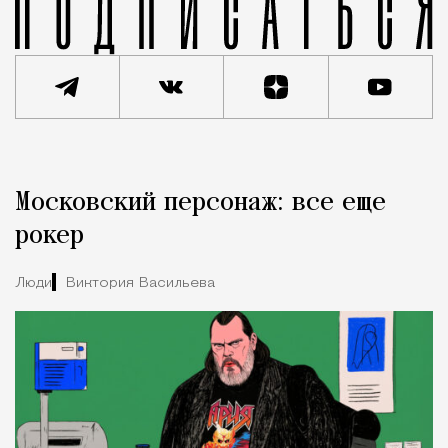
Реклама
Редакция Москвич Mag
Московский персонаж: все еще
Город
рокер
Люди
Виктория Васильева