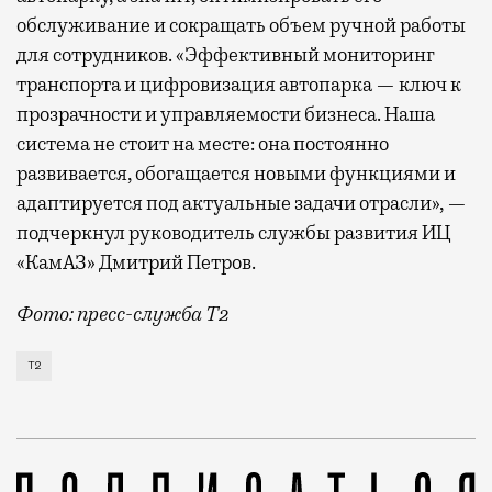
обслуживание и сокращать объем ручной работы
для сотрудников. «Эффективный мониторинг
транспорта и цифровизация автопарка — ключ к
прозрачности и управляемости бизнеса. Наша
система не стоит на месте: она постоянно
развивается, обогащается новыми функциями и
адаптируется под актуальные задачи отрасли», —
подчеркнул руководитель службы развития ИЦ
«КамАЗ» Дмитрий Петров.
Фото: пресс-служба Т2
Т2 развивает решения для автомобильной отрасли и
Т2