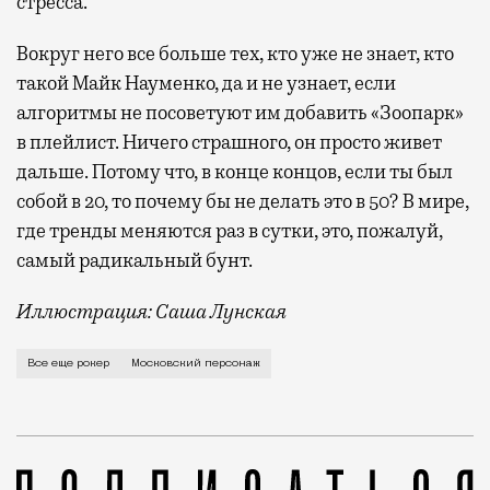
стресса.
Вокруг него все больше тех, кто уже не знает, кто
такой Майк Науменко, да и не узнает, если
алгоритмы не посоветуют им добавить «Зоопарк»
в плейлист. Ничего страшного, он просто живет
дальше. Потому что, в конце концов, если ты был
собой в 20, то почему бы не делать это в 50? В мире,
где тренды меняются раз в сутки, это, пожалуй,
самый радикальный бунт.
Иллюстрация: Саша Лунская
Вы его точно видели. Вот он стоит в очереди в супе
Все еще рокер
Московский персонаж