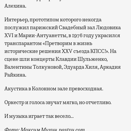
Алехина.
Интерьер, прототипом которого некогда
послужил парижский Свадебный зал Людовика
XVI и Марии-Антуанетты, в 1976 году украсился
транспарантом «Претворим в жизнь
исторические решения XXV съезда КПСС!». На
сцене шли концерты Клавдии Шульженко,
Валентины Толкуновой, Эдуарда Хиля, Аркадия
Райкина.
Акустика в Колонном зале превосходная.
Оркестр и голоса звучат мягко, но отчетливо.
И музыка играет так весело…
Фото: Максим Мухин, pastvu.com