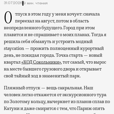
31.07.2026
9 мин. чтения
Отпуск в этом году у меня кочует: сначала
переехал на август, потом в область
неопределенного будущего. Город при этом
плавится и не спрашивает о моих планах. Тогда я
решила себя обмануть и устроить модный
staycation — прожить полноценный курортный
день, не покидая города. Точка старта — новый
квартал
«КОД Сокольники»
, тот самый, что вырос
на месте бывшего грузового двора и открывает
свой тайный ход в знаменитый парк.
Пляжный отпуск — вещь сакральная. Наш
человек легко откажется от экскурсионного тура
по Золотому кольцу, вычеркнет из планов сплав по
Катуни и даже смирится с тем, что Париж опять