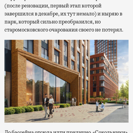
(после реновации, первый этап которой
завершился в декабре, их тут немало) и ныряю в
парк, который сильно преобразился, но
старомосковского очарования своего не потерял.
До бассейна отсюда идти прилично. «Сокольники»