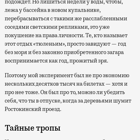
подождет. Но лишиться недели у воды, чтобы,
лежа у бассейна в новом купальнике,
перебрасываться с такими же расслабленными
соседями светскими репликами, это уже
покушение на права личности. Те, кто называет
этот отдых «тюленьим», просто завидуют — год
без моря и без законно приобретенного загара
воспринимается как год, прожитый зря.
Поэтому мой эксперимент был не про экономию
нескольких десятков тысяч на билетах — хотя и
про нее тоже. Он был про то, можно ли убедить
себя, что ты в отпуске, когда за деревьями шумит
Ростокинский проезд.
Тайные тропы