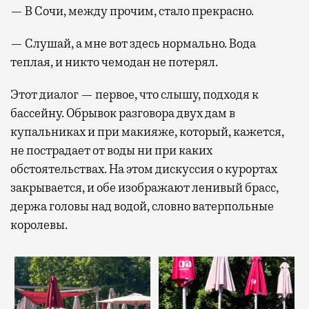
— В Сочи, между прочим, стало прекрасно.
— Слушай, а мне вот здесь нормально. Вода
теплая, и никто чемодан не потерял.
Этот диалог — первое, что слышу, подходя к
бассейну. Обрывок разговора двух дам в
купальниках и при макияже, который, кажется,
не пострадает от воды ни при каких
обстоятельствах. На этом дискуссия о курортах
закрывается, и обе изображают ленивый брасс,
держа головы над водой, словно ватерпольные
королевы.