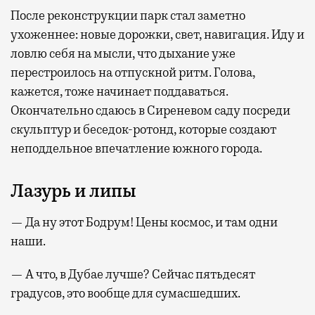
После реконструкции парк стал заметно
ухоженнее: новые дорожки, свет, навигация. Иду и
ловлю себя на мысли, что дыхание уже
перестроилось на отпускной ритм. Голова,
кажется, тоже начинает поддаваться.
Окончательно сдаюсь в Сиреневом саду посреди
скульптур и беседок-ротонд, которые создают
неподдельное впечатление южного города.
Лазурь и липы
— Да ну этот Бодрум! Цены космос, и там одни
наши.
— А что, в Дубае лучше? Сейчас пятьдесят
градусов, это вообще для сумасшедших.