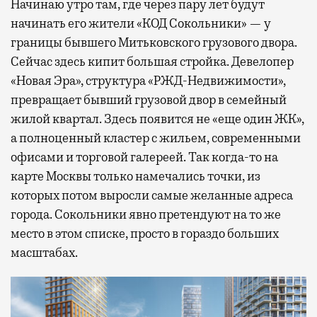
Начинаю утро там, где через пару лет будут
начинать его жители «КОД Сокольники» — у
границы бывшего Митьковского грузового двора.
Сейчас здесь кипит большая стройка. Девелопер
«Новая Эра», структура «РЖД-Недвижимости»,
превращает бывший грузовой двор в семейный
жилой квартал. Здесь появится не «еще один ЖК»,
а полноценный кластер с жильем, современными
офисами и торговой галереей. Так когда-то на
карте Москвы только намечались точки, из
которых потом выросли самые желанные адреса
города. Сокольники явно претендуют на то же
место в этом списке, просто в гораздо больших
масштабах.