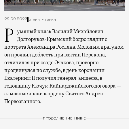
22.09.2023
5 мин. чтения
Румяный князь Василий Михайлович
Долгоруков-Крымский бодро глядит с
портрета Александра Рослена. Молодым драгуном
он проявил доблесть при взятии Перекопа,
отличился при осаде Очакова, проворно
продвинулся по службе, в день коронации
Екатерины II получил генерал-аншефа, в
годовщину Кючук-Кайнарджийского договора —
алмазные знаки к ордену Святого Андрея
Первозванного.
ПРОДОЛЖЕНИЕ НИЖЕ