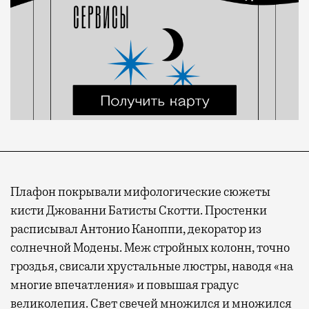
Плафон покрывали мифологические сюжеты
кисти Джованни Батисты Скотти. Простенки
расписывал Антонио Каноппи, декоратор из
солнечной Модены. Меж стройных колонн, точно
гроздья, свисали хрустальные люстры, наводя «на
многие впечатления» и повышая градус
великолепия. Свет свечей множился и множился