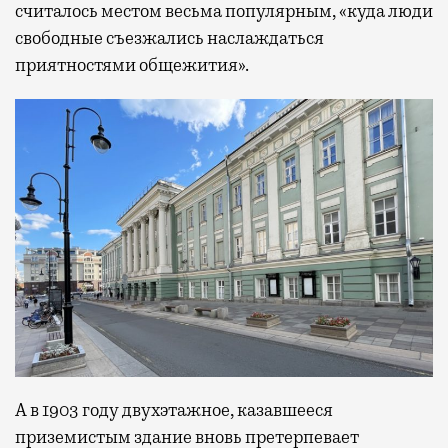
считалось местом весьма популярным, «куда люди
свободные съезжались наслаждаться
приятностями общежития».
А в 1903 году двухэтажное, казавшееся
приземистым здание вновь претерпевает