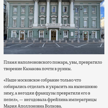
Пламя наполеоновского пожара, увы, превратило
творение Казакова почти в руины.
«Наше московское собрание только что
собирались отделать и украсить на нынешнюю
зиму, а негодяи французы превратили его в
пепел», — негодовала фрейлина императрицы
Мария Аполлоновна Волкова.