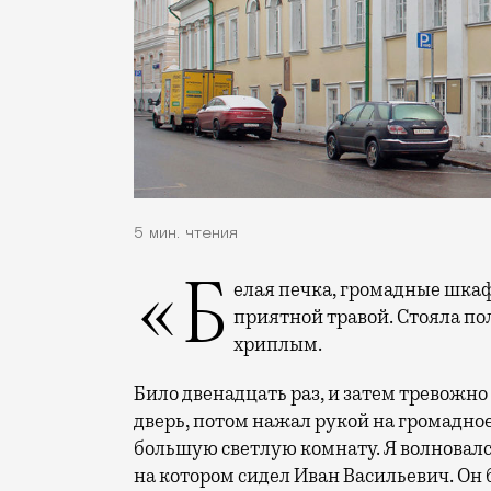
5 мин. чтения
«Белая печка, громадные шкафы какие-то. Пахло мятой и еще какой-то
приятной травой. Стояла по
хриплым.
Било двенадцать раз, и затем тревожно
дверь, потом нажал рукой на громадное
большую светлую комнату. Я волновался
на котором сидел Иван Васильевич. Он б