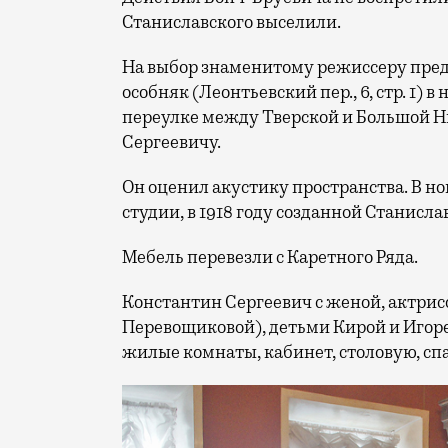
Станиславского выселили.
На выбор знаменитому режиссеру пре
особняк (Леонтьевский пер., 6, стр. 1)
переулке между Тверской и Большой Н
Сергеевичу.
Он оценил акустику пространства. В н
студии, в 1918 году созданной Станисл
Мебель перевезли с Каретного Ряда.
Константин Сергеевич с женой, актри
Перевощиковой), детьми Кирой и Игоре
жилые комнаты, кабинет, столовую, сп