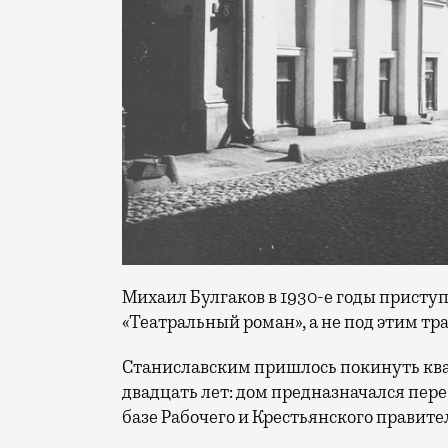
Михаил Булгаков в 1930-е годы присту
«Театральный роман», а не под этим т
Станиславским пришлось покинуть квар
двадцать лет: дом предназначался пе
базе Рабочего и Крестьянского правит