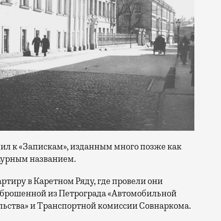
пил к «Запискам», изданным много позже как
раурным названием.
тиру в Каретном Ряду, где провели они
реброшенной из Петрограда «Автомобильной
ельства» и Транспортной комиссии Совнаркома.