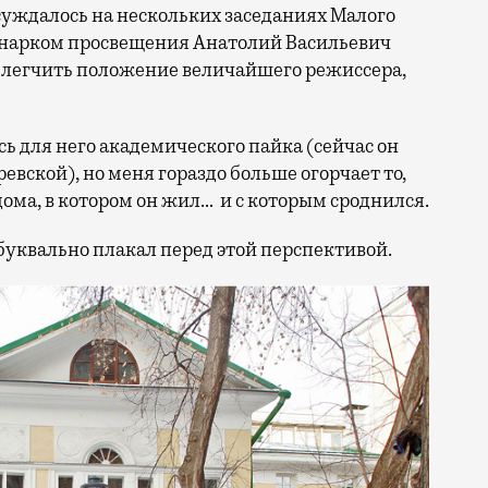
суждалось на нескольких заседаниях Малого
 нарком просвещения Анатолий Васильевич
блегчить положение величайшего режиссера,
сь для него академического пайка (сейчас он
евской), но меня гораздо больше огорчает то,
 дома, в котором он жил… и с которым сроднился.
буквально плакал перед этой перспективой.