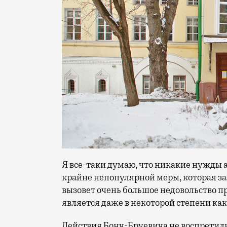
Я все-таки думаю, что никакие нужды 
крайне непопулярной меры, которая зас
вызовет очень большое недовольство п
является даже в некоторой степени ка
Действия Бонч-Бруевича не воспретили