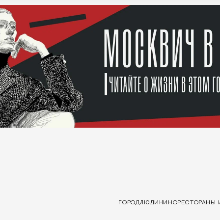
ГОРОД
ЛЮДИ
КИНО
РЕСТОРАНЫ 