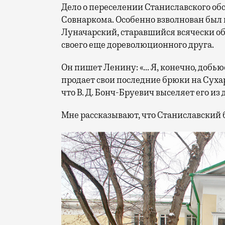
Дело о переселении Станиславского об
Совнаркома. Особенно взволнован был
Луначарский, старавшийся всячески о
своего еще дореволюционного друга.
Он пишет Ленину: «… Я, конечно, добью
продает свои последние брюки на Сухар
что В. Д. Бонч-Бруевич выселяет его из
Мне рассказывают, что Станиславский 