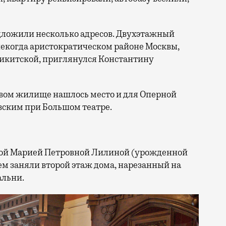
дложили несколько адресов. Двухэтажный
 в некогда аристократическом районе Москвы,
икитской, приглянулся Константину
овом жилище нашлось место и для Оперной
авским при Большом театре.
сой Марией Петровной Лилиной (урожденной
м заняли второй этаж дома, нарезанный на
альни.